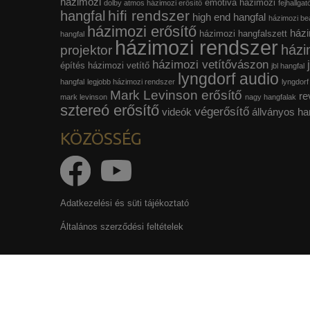
házimozi
emotiva házimozi
dolby atmos házimozi erősítő
fejhallgat
hifi rendszer
hangfal
high end hangfal
házimozi beá
házimozi erősítő
házi
házimozi hangfalszett
hangfal
házimozi rendszer
házi
projektor
házimozi vetítővászon
építés
házimozi vetítő
jbl hangfal
lyngdorf audio
hangfal
legjobb házimozi rendszer
lyngdorf
Mark Levinson erősítő
re
mark levinson
nagy hangfalak
sztereó erősítő
végerősítő
videók
állványos ha
KÖZÖSSÉG
Adatkezelési és süti tájékoztató
Általános szerződési feltételek