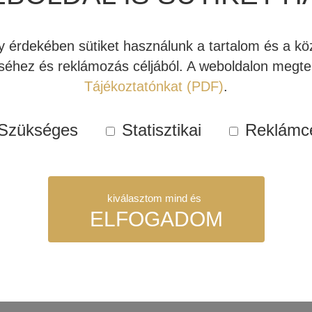
érdekében sütiket használunk a tartalom és a köz
EL M8
REVEL M10
éhez és reklámozás céljából. A weboldalon megtek
NGFAL (DARAB
HANGFAL (DARAB
S)
ÁRAS)
Tájékoztatónkat (PDF)
.
400 Ft
264.600 Ft
Szükséges
Statisztikai
Reklámc
bb
Tovább
kiválasztom mind és
ELFOGADOM
szükséges sütik. Ezek nélkül a weboldalt nem lehet megtekinteni.