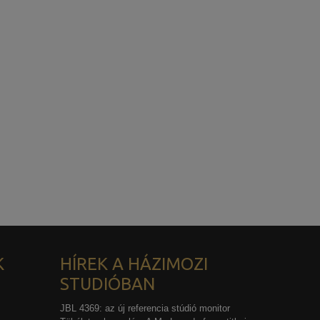
K
HÍREK A HÁZIMOZI
STUDIÓBAN
JBL 4369: az új referencia stúdió monitor