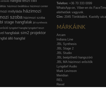
hifi
hangfal teszt
ó erősítő
Telefon:
+36 70 333 0099
llítás
házimozi beállítása
házimozi center
WhatsApp-on, Viber-en és FaceTime
házimozi
mozi mélyláda
elérhetőek vagyunk.
mozi szoba
Cím:
2045 Törökbálint, Kastély utca
házimozi szoba
jbl stage hangfalak
jbl synthesis
MÁRKÁINK
 erősítő
lyngdorf hangfal
lyngdorf teszt
sim2 projektor
vel hangfalak
Arcam
ngfal
álló hangfal
Indiana Line
JBL Synthesis
JBL Stage 2
JBL Studio
JBL beépíthető hangszóró
JBL MA házimozi erősítők
Lyngdorf Audio
Mark Levinson
Meridian
REL
Revel
Sim2
Stewart Filmscreen
Acurus