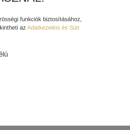
össégi funkciók biztosításához,
intheti az
Adatkezelési és Süti
élú