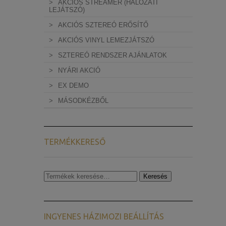
AKCIÓS STREAMER (HÁLÓZATI
LEJÁTSZÓ)
AKCIÓS SZTEREÓ ERŐSÍTŐ
AKCIÓS VINYL LEMEZJÁTSZÓ
SZTEREÓ RENDSZER AJÁNLATOK
NYÁRI AKCIÓ
EX DEMO
MÁSODKÉZBŐL
TERMÉKKERESŐ
Keresés
Keresés
a
következőre:
INGYENES HÁZIMOZI BEÁLLÍTÁS