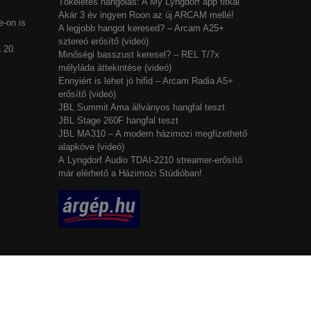
Tökéletes hangolás: A My Lyngdorf app titkai
Akár 3 év ingyen Roon az új ARCAM mellé!
-on is
A legjobb hangot keresed? – Arcam A25+
sztereó erősítő (videó)
 20.
Minőségi basszust keresel? – REL T/7x
mélyláda áttekintése (videó)
Ennyiért is lehet jó hifid – Arcam Radia A5+
erősítő (videó)
JBL Summit Ama állványos hangfal teszt
JBL Stage 260F hangfal teszt
JBL MA310 – A modern házimozi megfizethető
alapköve (videó)
A Lyngdorf Audio TDAI-2210 streamer-erősítő
már elérhető a Házimozi Stúdióban!