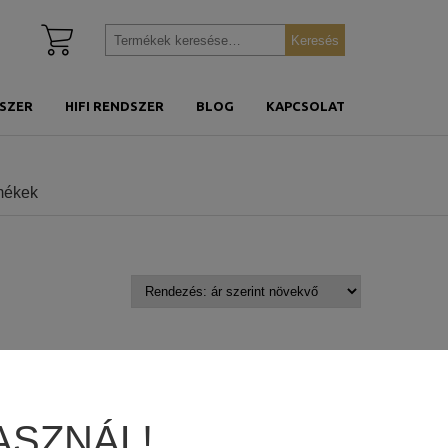
Kosár
Keresés
Keresés
megtekintése
a
következőre:
SZER
HIFI RENDSZER
BLOG
KAPCSOLAT
rmékek
ASZNÁL!