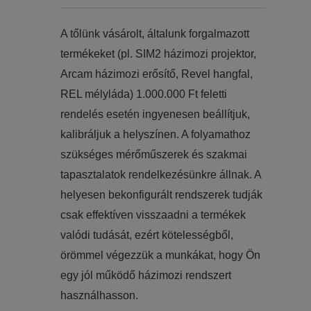
​​A tőlünk vásárolt, általunk forgalmazott
termékeket (pl. SIM2 házimozi projektor,
Arcam házimozi erősítő, Revel hangfal,
REL mélyláda) 1.000.000 Ft feletti
rendelés esetén ingyenesen beállítjuk,
kalibráljuk a helyszínen. A folyamathoz
szükséges mérőműszerek és szakmai
tapasztalatok rendelkezésünkre állnak. A
helyesen bekonfigurált rendszerek tudják
csak effektíven visszaadni a termékek
valódi tudását, ezért kötelességből,
örömmel végezzük a munkákat, hogy Ön
egy jól működő házimozi rendszert
használhasson.