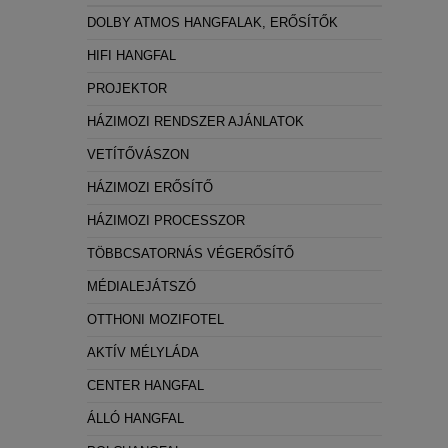
Statisztikai:
DOLBY ATMOS HANGFALAK, ERŐSÍTŐK
A weboldal statisztikáinak elemzésével tud
HIFI HANGFAL
látogatóinknak. Ezért gyűjtünk statisztikai 
PROJEKTOR
Reklámcélú:
HÁZIMOZI RENDSZER AJÁNLATOK
Azért települnek ezek a sütik, hogy a felha
VETÍTŐVÁSZON
HÁZIMOZI ERŐSÍTŐ
HÁZIMOZI PROCESSZOR
TÖBBCSATORNÁS VÉGERŐSÍTŐ
MÉDIALEJÁTSZÓ
OTTHONI MOZIFOTEL
AKTÍV MÉLYLÁDA
CENTER HANGFAL
ÁLLÓ HANGFAL