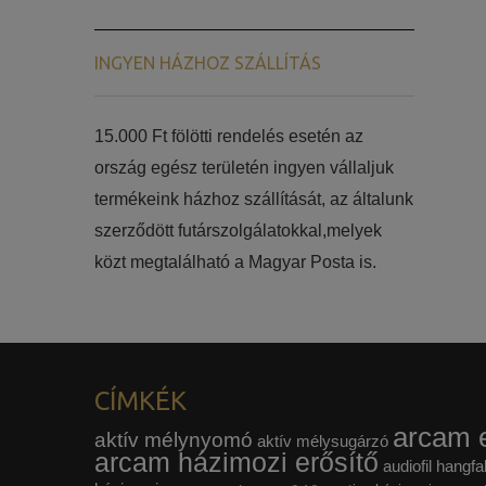
INGYEN HÁZHOZ SZÁLLÍTÁS
15.000 Ft fölötti rendelés esetén az
ország egész területén ingyen vállaljuk
termékeink házhoz szállítását, az általunk
szerződött futárszolgálatokkal,melyek
közt megtalálható a Magyar Posta is.
CÍMKÉK
arcam e
aktív mélynyomó
aktív mélysugárzó
arcam házimozi erősítő
audiofil hangfa