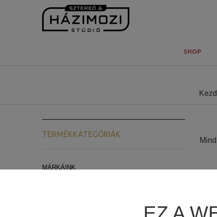
SHOP
Kezd
TERMÉKKATEGÓRIÁK
Mind 
MÁRKÁINK
ARCAM
LYNGDORF AUDIO
EZ A W
REL