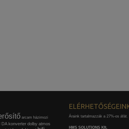
ELÉRHETŐSÉGEIN
rősítő
Áraink tartalmazzák a 27%-os áfát.
arcam házimozi
l
DA konverter
dolby atmos
HMS SOLUTIONS Kft.