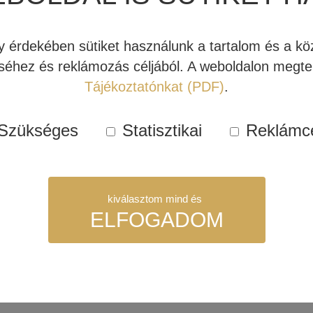
érdekében sütiket használunk a tartalom és a köz
 MP350 CLASSIC
éhez és reklámozás céljából. A weboldalon megtek
ÓZATI
NELEJÁTSZÓ
Tájékoztatónkat (PDF)
.
EMUTATÓ
RAB)
000 Ft
231.000 Ft
Szükséges
Statisztikai
Reklámc
bb
kiválasztom mind és
ELFOGADOM
szükséges sütik. Ezek nélkül a weboldalt nem lehet megtekinteni.