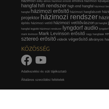
házimozi
emotiva házimozi
dolby atmos házimozi erősítő
fejhallgat
hifi rendszer
hangfal
high end hangfal
házimozi beá
házimozi erősítő
házi
házimozi hangfalszett
hangfal
házimozi rendszer
házi
projektor
házimozi vetítővászon
építés
házimozi vetítő
jbl hangfal
lyngdorf audio
hangfal
legjobb házimozi rendszer
lyngdorf
Mark Levinson erősítő
re
mark levinson
nagy hangfalak
sztereó erősítő
végerősítő
videók
állványos ha
KÖZÖSSÉG
Adatkezelési és süti tájékoztató
Általános szerződési feltételek