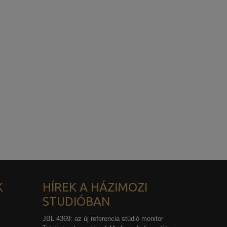
K
HÍREK A HÁZIMOZI
STUDIÓBAN
JBL 4369: az új referencia stúdió monitor