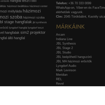
hifi
hangfal teszt
ó erősítő
Telefon:
+36 70 333 0099
llítás
házimozi beállítása
házimozi center
WhatsApp-on, Viber-en és FaceTime
házimozi
mozi mélyláda
elérhetőek vagyunk.
mozi szoba
Cím:
2045 Törökbálint, Kastély utca
házimozi szoba
jbl stage hangfalak
jbl synthesis
MÁRKÁINK
 erősítő
lyngdorf hangfal
lyngdorf teszt
sim2 projektor
vel hangfalak
Arcam
ngfal
álló hangfal
Indiana Line
JBL Synthesis
JBL Stage 2
JBL Studio
JBL beépíthető hangszóró
JBL MA házimozi erősítők
Lyngdorf Audio
Mark Levinson
Meridian
REL
Revel
Sim2
Stewart Filmscreen
Acurus