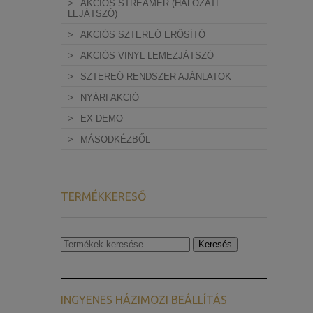
AKCIÓS STREAMER (HÁLÓZATI
LEJÁTSZÓ)
AKCIÓS SZTEREÓ ERŐSÍTŐ
AKCIÓS VINYL LEMEZJÁTSZÓ
SZTEREÓ RENDSZER AJÁNLATOK
NYÁRI AKCIÓ
EX DEMO
MÁSODKÉZBŐL
TERMÉKKERESŐ
Keresés
Keresés
a
következőre:
INGYENES HÁZIMOZI BEÁLLÍTÁS