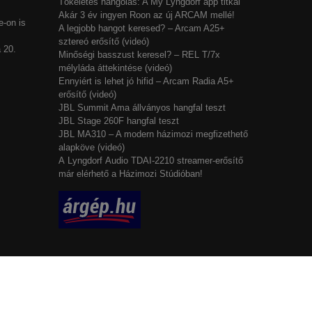
Tökéletes hangolás: A My Lyngdorf app titkai
Akár 3 év ingyen Roon az új ARCAM mellé!
-on is
A legjobb hangot keresed? – Arcam A25+
sztereó erősítő (videó)
 20.
Minőségi basszust keresel? – REL T/7x
mélyláda áttekintése (videó)
Ennyiért is lehet jó hifid – Arcam Radia A5+
erősítő (videó)
JBL Summit Ama állványos hangfal teszt
JBL Stage 260F hangfal teszt
JBL MA310 – A modern házimozi megfizethető
alapköve (videó)
A Lyngdorf Audio TDAI-2210 streamer-erősítő
már elérhető a Házimozi Stúdióban!