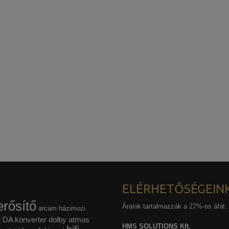
ELÉRHETŐSÉGEIN
rősítő
Áraink tartalmazzák a 27%-os áfát.
arcam házimozi
l
DA konverter
dolby atmos
HMS SOLUTIONS Kft.