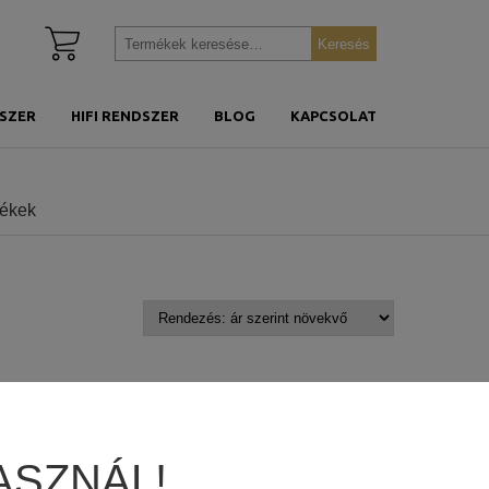
Kosár
Keresés
Keresés
megtekintése
a
következőre:
SZER
HIFI RENDSZER
BLOG
KAPCSOLAT
mékek
ASZNÁL!