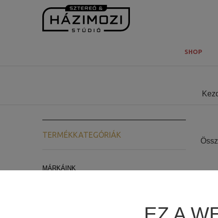
SHOP
Kez
TERMÉKKATEGÓRIÁK
Össz
MÁRKÁINK
ARCAM
LYNGDORF AUDIO
EZ A W
REL