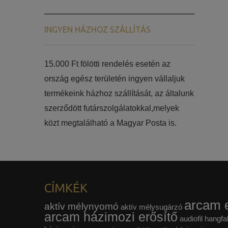
INGYEN HÁZHOZ SZÁLLÍTÁS
15.000 Ft fölötti rendelés esetén az
ország egész területén ingyen vállaljuk
termékeink házhoz szállítását, az általunk
szerződött futárszolgálatokkal,melyek
közt megtalálható a Magyar Posta is.
CÍMKÉK
arcam e
aktív mélynyomó
aktív mélysugárzó
arcam házimozi erősítő
audiofil hangfa