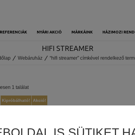
REFERENCIÁK
NYÁRI AKCIÓ
MÁRKÁINK
HÁZIMOZI REND
HIFI STREAMER
dőlap
Webáruház
“hifi streamer” címkével rendelkező ter
esen 1 találat
Kipróbálható!
Akció!
EBOLDAL IS SÜTIKET H