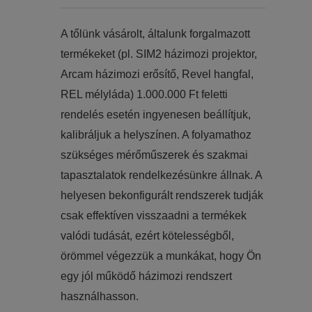
​​A tőlünk vásárolt, általunk forgalmazott
termékeket (pl. SIM2 házimozi projektor,
Arcam házimozi erősítő, Revel hangfal,
REL mélyláda) 1.000.000 Ft feletti
rendelés esetén ingyenesen beállítjuk,
kalibráljuk a helyszínen. A folyamathoz
szükséges mérőműszerek és szakmai
tapasztalatok rendelkezésünkre állnak. A
helyesen bekonfigurált rendszerek tudják
csak effektíven visszaadni a termékek
valódi tudását, ezért kötelességből,
örömmel végezzük a munkákat, hogy Ön
egy jól működő házimozi rendszert
használhasson.