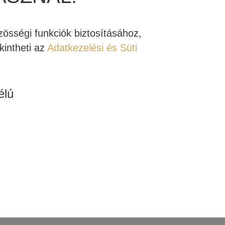
össégi funkciók biztosításához,
intheti az
Adatkezelési és Süti
élú