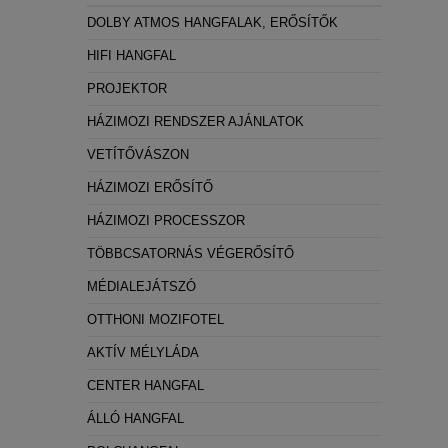
Statisztikai:
DOLBY ATMOS HANGFALAK, ERŐSÍTŐK
A weboldal statisztikáinak elemzésével tud
HIFI HANGFAL
látogatóinknak. Ezért gyűjtünk statisztikai 
PROJEKTOR
Reklámcélú:
HÁZIMOZI RENDSZER AJÁNLATOK
Azért települnek ezek a sütik, hogy a felha
VETÍTŐVÁSZON
HÁZIMOZI ERŐSÍTŐ
HÁZIMOZI PROCESSZOR
TÖBBCSATORNÁS VÉGERŐSÍTŐ
MÉDIALEJÁTSZÓ
OTTHONI MOZIFOTEL
AKTÍV MÉLYLÁDA
CENTER HANGFAL
ÁLLÓ HANGFAL