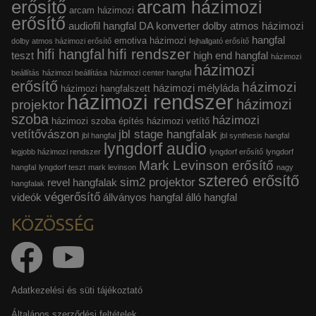
erősítő
arcam házimozi
arcam házimozi
erősítő
audiofil hangfal
DA konverter
dolby atmos házimozi
hangfal
emotiva házimozi
dolby atmos házimozi erősítő
fejhallgató erősítő
hifi rendszer
hifi hangfal
teszt
high end hangfal
házimozi
házimozi
beállítás
házimozi beállítása
házimozi center hangfal
erősítő
házimozi
házimozi mélyláda
házimozi hangfalszett
házimozi rendszer
házimozi
projektor
szoba
házimozi
házimozi szoba építés
házimozi vetítő
vetítővászon
jbl stage hangfalak
jbl hangfal
jbl synthesis hangfal
lyngdorf audio
legjobb házimozi rendszer
lyngdorf erősítő
lyngdorf
Mark Levinson erősítő
hangfal
lyngdorf teszt
mark levinson
nagy
sztereó erősítő
sim2 projektor
revel hangfalak
hangfalak
végerősítő
videók
állványos hangfal
álló hangfal
KÖZÖSSÉG
Adatkezelési és süti tájékoztató
Általános szerződési feltételek