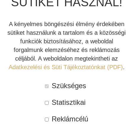
SÜTIKET HASZNÁL!
INDIANA LINE
A kényelmes böngészési élmény érdekében
sütiket használunk a tartalom és a közösségi
funkciók biztosításához, a weboldal
JBL MA7100HP
JBL MA7100HP
forgalmunk elemzéséhez és reklámozás
HÁZIMOZI ERŐSÍTŐ
HÁZIMOZI ERŐSÍTŐ
céljából. A weboldalon megtekintheti az
(FEKETE)
(FEHÉR)
Adatkezelési és Süti Tájékoztatónkat (PDF)
.
588.000 Ft
420.000 Ft
588.000 Ft
420.000 Ft
Szükséges
Statisztikai
Tovább
Tovább
Reklámcélú
Kipróbálható!
Akció!
Kipróbálható!
Akció!