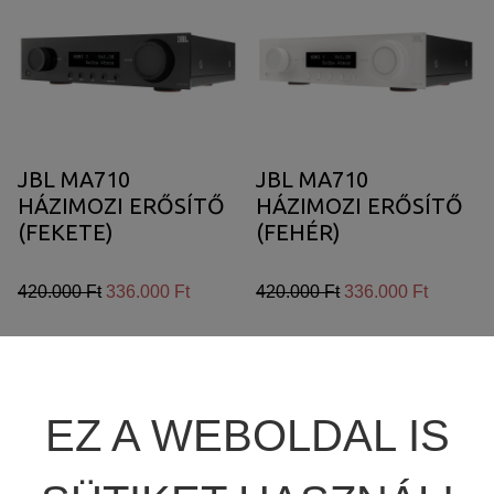
high
JBL SUMMIT
TÖBBCSATORNÁS VÉGERŐSÍTŐ
BEÉPÍTHETŐ HANGSZÓRÓ
JBL SYNTHESIS
MÉDIALEJÁTSZÓ
HIFI DA KONVERTER
JBL BEÉPÍTHETŐ HANGSZÓRÓ
OTTHONI MOZIFOTEL
HÁLÓZATI MÉDIALEJÁTSZÓ
JBL MA710
JBL MA710
HÁZIMOZI ERŐSÍTŐ
HÁZIMOZI ERŐSÍTŐ
REVEL
BEÉPÍTHETŐ HANGSZÓRÓ
CD LEJÁTSZÓ
(FEKETE)
(FEHÉR)
MARK LEVINSON
KÁBEL
420.000 Ft
336.000 Ft
420.000 Ft
336.000 Ft
SIM2
NYÁRI AKCIÓ
Tovább
Tovább
STEWART FILMSCREEN
EZ A WEBOLDAL IS
MADVR
Kipróbálható!
Akció!
Kipróbálható!
Akció!
MERIDIAN