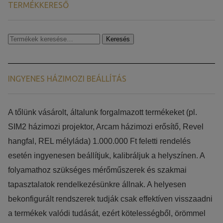
TERMÉKKERESŐ
Keresés
Keresés
a
következőre:
INGYENES HÁZIMOZI BEÁLLÍTÁS
​​A tőlünk vásárolt, általunk forgalmazott termékeket (pl.
SIM2 házimozi projektor, Arcam házimozi erősítő, Revel
hangfal, REL mélyláda) 1.000.000 Ft feletti rendelés
esetén ingyenesen beállítjuk, kalibráljuk a helyszínen. A
folyamathoz szükséges mérőműszerek és szakmai
tapasztalatok rendelkezésünkre állnak. A helyesen
bekonfigurált rendszerek tudják csak effektíven visszaadni
a termékek valódi tudását, ezért kötelességből, örömmel