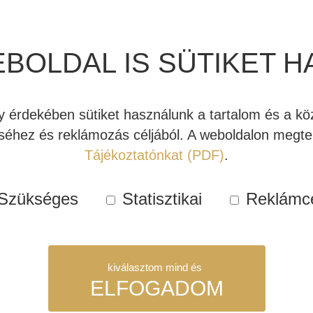
Raktáro
Kosárba teszem
JBL
EBOLDAL IS SÜTIKET H
Summit
Ama
Cikkszám:
JBL-sum-ama-B
állványos
Kategóriák:
Hifi Hangfal
,
JBL
érdekében sütiket használunk a tartalom és a köz
hangfalpár
Címkék:
álló hangfal
,
audiof
éhez és reklámozás céljából. A weboldalon megtek
(lakk-
JBL Summit
Tájékoztatónkat (PDF)
.
fekete)
mennyiség
Szükséges
Statisztikai
Reklámc
kiválasztom mind és
ELFOGADOM