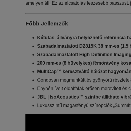
amelyen áll. Ez az elcsatolás feszesebb basszust,
Főbb Jellemzők
Kétutas, állványra helyezhető referencia
Szabadalmaztatott D2815K 38 mm-es (1,5
Szabadalmaztatott High-Definition Imagin
200 mm-es (8 hüvelykes) fémöntvény kosa
MultiCap™ keresztváltó hálózat hagyományo
Gondosan megmunkált és gyönyörű részletekke
Enyhén ívelt oldalfalak erősen merevített és cs
JBL | IsoAcoustics™ szintbe állítható vib
Luxusszintű magasfényű színopciók „Summit 