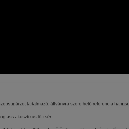
zépsugárzót tartalmazó, állványra szerelhető referencia hangs
lass akusztikus tölcsér.