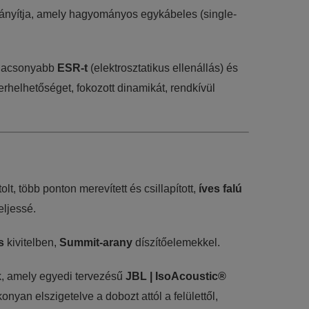
ányítja, amely hagyományos egykábeles (single-
alacsonyabb
ESR-t
(elektrosztatikus ellenállás) és
rhelhetőséget, fokozott dinamikát, rendkívül
, több ponton merevített és csillapított,
íves falú
eljessé.
s
kivitelben,
Summit-arany
díszítőelemekkel.
k, amely egyedi tervezésű
JBL | IsoAcoustic®
nyan elszigetelve a dobozt attól a felülettől,