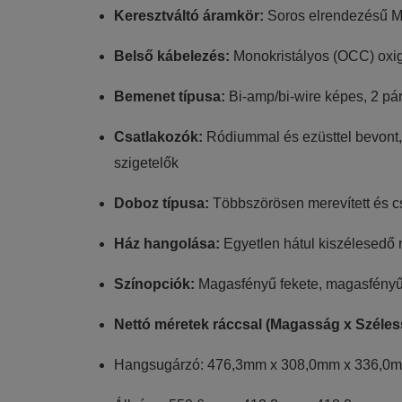
Keresztváltó áramkör:
Soros elrendezésű 
Belső kábelezés:
Monokristályos (OCC) oxig
Bemenet típusa:
Bi-amp/bi-wire képes, 2 pár
Csatlakozók:
Ródiummal és ezüsttel bevont, 
szigetelők
Doboz típusa:
Többszörösen merevített és csi
Ház hangolása:
Egyetlen hátul kiszélesedő r
Színopciók:
Magasfényű fekete, magasfényű 
Nettó méretek ráccsal (Magasság x Széles
Hangsugárzó: 476,3mm x 308,0mm x 336,0