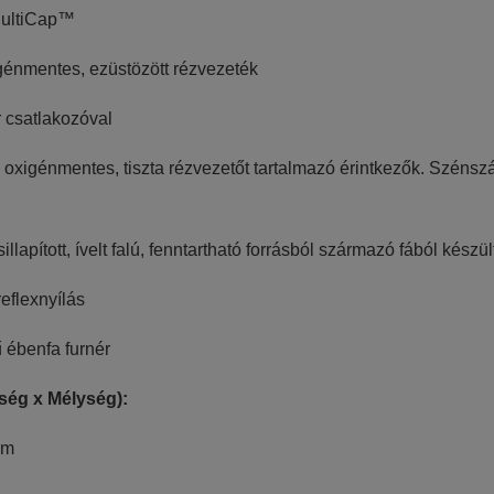
MultiCap™
énmentes, ezüstözött rézvezeték
 csatlakozóval
oxigénmentes, tiszta rézvezetőt tartalmazó érintkezők. Szénszá
llapított, ívelt falú, fenntartható forrásból származó fából kés
eflexnyílás
ébenfa furnér
ség x Mélység):
mm