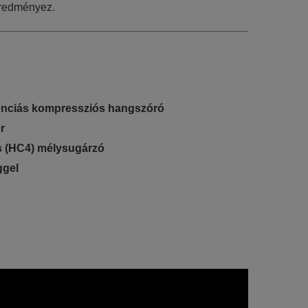
eredményez.
enciás kompressziós hangszóró
r
s (HC4) mélysugárzó
ggel