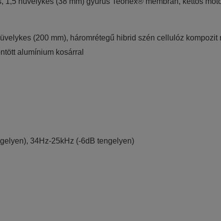
, 1,5 hüvelykes (38 mm) gyűrűs Teonex® membrán, kettős moto
elykes (200 mm), háromrétegű hibrid szén cellulóz kompozit mem
ntött alumínium kosárral
gelyen), 34Hz-25kHz (-6dB tengelyen)