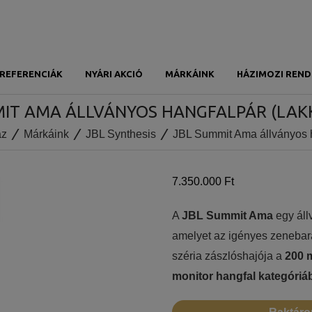
REFERENCIÁK
NYÁRI AKCIÓ
MÁRKÁINK
HÁZIMOZI REND
IT AMA ÁLLVÁNYOS HANGFALPÁR (LAK
áz
Márkáink
JBL Synthesis
JBL Summit Ama állványos h
7.350.000 Ft
A
JBL Summit Ama
egy áll
amelyet az igényes zenebar
széria zászlóshajója a
200 
monitor hangfal kategóriá