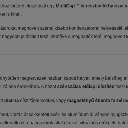
hoz történő elosztását egy
MultiCap™ keresztváltó hálózat
ir
t is kínál.
torokat megnövelt számú kisebb kondenzátorral helyettesíti, 
gyobb jelátvitelt tesz lehetővé a meghajtók felé, megnövelt te
yörűen megtervezett házban kapott helyet, amely belsőleg eltolt
lizálása érdekében. A házat
szénszálas előlapi díszítés
teszi t
t-platina
díszítőelemekkel, vagy
magasfényű ébenfa furnéro
helt, vibrációcsökkentett acél- és alumínium állványon nyugszi
ellenállnak a hangszórók által okozott vibrációs erőknek, hatéko