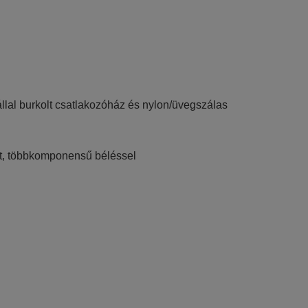
llal burkolt csatlakozóház és nylon/üvegszálas
zült, többkomponensű béléssel