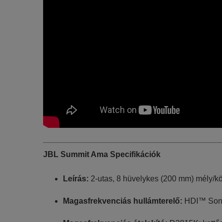
JBL Summit Ama Specifikációk
Leírás:
2-utas, 8 hüvelykes (200 mm) mély/kö
Magasfrekvenciás hullámterelő:
HDI™ Sonog