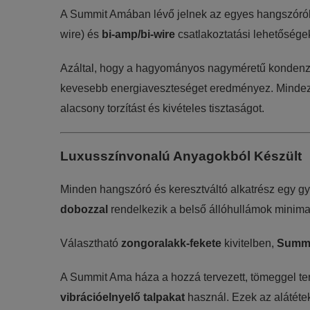
A Summit Amában lévő jelnek az egyes hangszórók
wire) és
bi-amp/bi-wire
csatlakoztatási lehetőségeke
Azáltal, hogy a hagyományos nagyméretű kondenzá
kevesebb energiaveszteséget eredményez. Mindez na
alacsony torzítást és kivételes tisztaságot.
Luxusszínvonalú Anyagokból Készült
Minden hangszóró és keresztváltó alkatrész egy gyön
dobozzal
rendelkezik a belső állóhullámok minima
Választható
zongoralakk-fekete
kivitelben,
Summi
A Summit Ama háza a hozzá tervezett, tömeggel ter
vibrációelnyelő talpakat
használ. Ezek az alátétek 