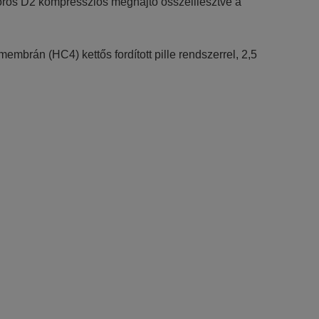
ros D2 kompressziós meghajtó összeillesztve a
brán (HC4) kettős fordított pille rendszerrel, 2,5