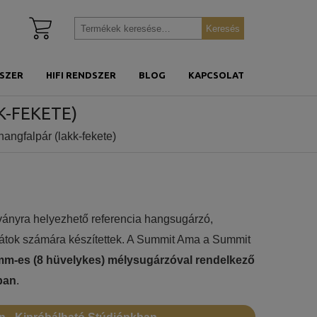
Kosár
Keresés
Keresés
megtekintése
a
következőre:
SZER
HIFI RENDSZER
BLOG
KAPCSOLAT
K-FEKETE)
angfalpár (lakk-fekete)
ványra helyezhető referencia hangsugárzó,
átok számára készítettek. A Summit Ama a Summit
mm-es (8 hüvelykes) mélysugárzóval rendelkező
ban
.