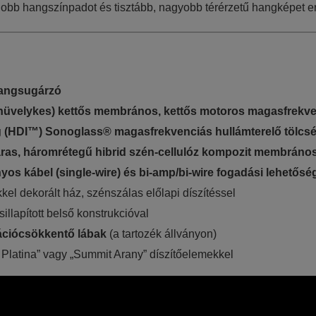
 jobb hangszínpadot és tisztább, nagyobb térérzetű hangképet 
 hangsugárzó
 hüvelykes) kettős membrános, kettős motoros magasfrekv
g (HDI™) Sonoglass® magasfrekvenciás hullámterelő tölcsé
ras, háromrétegű hibrid szén-cellulóz kompozit membráno
s kábel (single-wire) és bi-amp/bi-wire fogadási lehetősé
l dekorált ház, szénszálas előlapi díszítéssel
illapított belső konstrukcióval
rációcsökkentő lábak
(a tartozék állványon)
Platina” vagy „Summit Arany” díszítőelemekkel