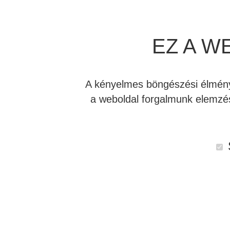
EZ A W
A kényelmes böngészési élmény 
a weboldal forgalmunk elemzés
Leírás
Vélemények (0)
Letöltések