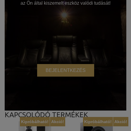
az Ön által kiszemelt eszköz valódi tudását!
BEJELENTKEZÉS
KAPCSOLÓDÓ TERMÉKEK
Kipróbálható!
Akció!
Kipróbálható!
Akció!