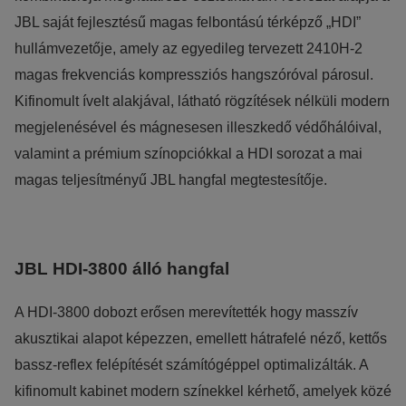
reklámajánlatokkal tudjuk megcélozni.
JBL saját fejlesztésű magas felbontású térképző „HDI”
hullámvezetője, amely az egyedileg tervezett 2410H-2
magas frekvenciás kompressziós hangszóróval párosul.
Kifinomult ívelt alakjával, látható rögzítések nélküli modern
megjelenésével és mágnesesen illeszkedő védőhálóival,
valamint a prémium színopciókkal a HDI sorozat a mai
magas teljesítményű JBL hangfal megtestesítője.
JBL HDI-3800 álló hangfal
A HDI-3800 dobozt erősen merevítették hogy masszív
akusztikai alapot képezzen, emellett hátrafelé néző, kettős
bassz-reflex felépítését számítógéppel optimalizálták. A
kifinomult kabinet modern színekkel kérhető, amelyek közé