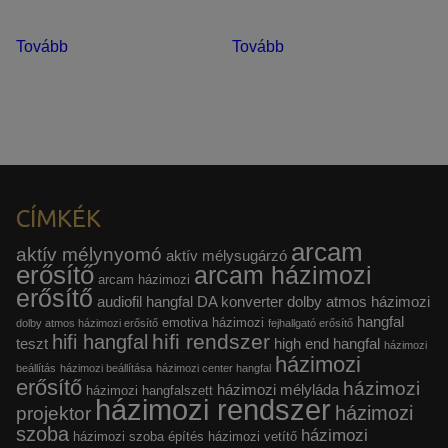
Tovább
Tovább
CÍMKÉK
arcam
aktív mélynyomó
aktív mélysugárzó
erősítő
arcam házimozi
arcam házimozi
erősítő
audiofil hangfal
DA konverter
dolby atmos házimozi
hangfal
emotiva házimozi
dolby atmos házimozi erősítő
fejhallgató erősítő
hifi rendszer
hifi hangfal
teszt
high end hangfal
házimozi
házimozi
beállítás
házimozi beállítása
házimozi center hangfal
erősítő
házimozi
házimozi mélyláda
házimozi hangfalszett
házimozi rendszer
házimozi
projektor
szoba
házimozi
házimozi szoba építés
házimozi vetítő