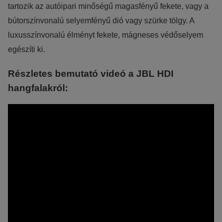
tartozik az autóipari minőségű magasfényű fekete, vagy a
bútorszínvonalú selyemfényű dió vagy szürke tölgy. A
luxusszínvonalú élményt fekete, mágneses védőselyem
egészíti ki.
Részletes bemutató videó a JBL HDI
hangfalakról: