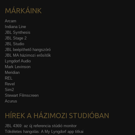
MÁRKÁINK
Arcam
Indiana Line
JBL Synthesis
JBL Stage 2
JBL Studio
JBL beépíthető hangszóró
JBL MA házimozi erősítők
Lyngdorf Audio
Mark Levinson
Meridian
REL
Revel
Sim2
Stewart Filmscreen
Acurus
HÍREK A HÁZIMOZI STUDIÓBAN
JBL 4369: az új referencia stúdió monitor
Tökéletes hangolás: A My Lyngdorf app titkai