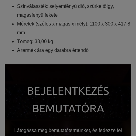
Színválaszték: selyemfényű dió, szürke tölgy,
magasfényű fekete
Méretek (széles x magas x mély): 1100 x 300 x 417,8
mm
Tömeg: 38,00 kg
A termék ára egy darabra értendő
BEJELENTKEZÉS
BEMUTATÓRA
Látogassa meg bemutatótermünket, és fedezze fel