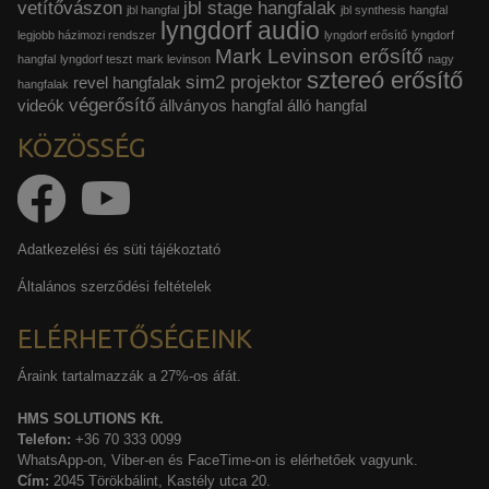
vetítővászon
jbl stage hangfalak
jbl hangfal
jbl synthesis hangfal
lyngdorf audio
legjobb házimozi rendszer
lyngdorf erősítő
lyngdorf
Mark Levinson erősítő
hangfal
lyngdorf teszt
mark levinson
nagy
sztereó erősítő
sim2 projektor
revel hangfalak
hangfalak
végerősítő
videók
állványos hangfal
álló hangfal
KÖZÖSSÉG
Adatkezelési és süti tájékoztató
Általános szerződési feltételek
ELÉRHETŐSÉGEINK
Áraink tartalmazzák a 27%-os áfát.
HMS SOLUTIONS Kft.
Telefon:
+36 70 333 0099
WhatsApp-on, Viber-en és FaceTime-on is elérhetőek vagyunk.
Cím:
2045 Törökbálint, Kastély utca 20.