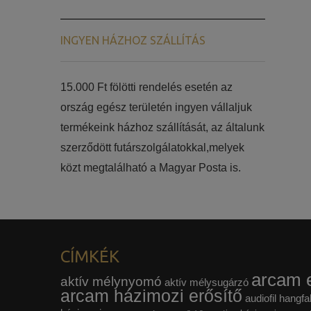
INGYEN HÁZHOZ SZÁLLÍTÁS
15.000 Ft fölötti rendelés esetén az
ország egész területén ingyen vállaljuk
termékeink házhoz szállítását, az általunk
szerződött futárszolgálatokkal,melyek
közt megtalálható a Magyar Posta is.
CÍMKÉK
arcam e
aktív mélynyomó
aktív mélysugárzó
arcam házimozi erősítő
audiofil hangfa