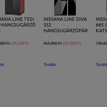
IANA LINE TESI
INDIANA LINE DIVA
INDI
0 HANGSUGÁRZÓ
552
665 
R
HANGSUGÁRZÓPÁR
KATE
000 Ft
235.200 Ft
415.800 Ft
252.000 Ft
735.00
bb
Tovább
Továb