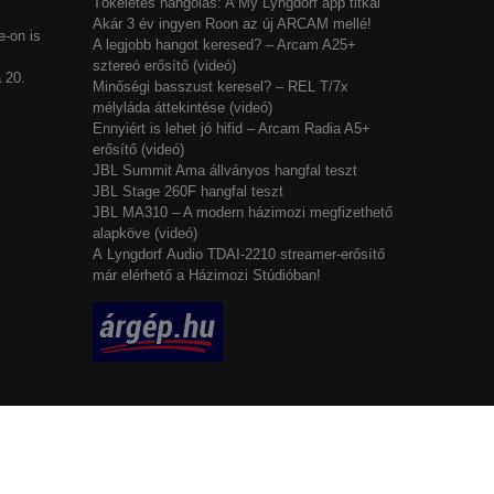
Tökéletes hangolás: A My Lyngdorf app titkai
Akár 3 év ingyen Roon az új ARCAM mellé!
-on is
A legjobb hangot keresed? – Arcam A25+
sztereó erősítő (videó)
 20.
Minőségi basszust keresel? – REL T/7x
mélyláda áttekintése (videó)
Ennyiért is lehet jó hifid – Arcam Radia A5+
erősítő (videó)
JBL Summit Ama állványos hangfal teszt
JBL Stage 260F hangfal teszt
JBL MA310 – A modern házimozi megfizethető
alapköve (videó)
A Lyngdorf Audio TDAI-2210 streamer-erősítő
már elérhető a Házimozi Stúdióban!