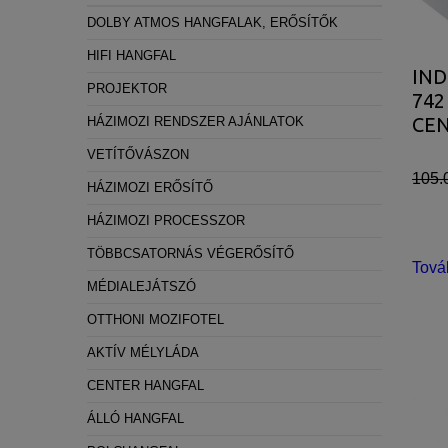
Statisztikai:
DOLBY ATMOS HANGFALAK, ERŐSÍTŐK
A weboldal statisztikáinak elemzésével tud
HIFI HANGFAL
IND
látogatóinknak. Ezért gyűjtünk statisztikai 
PROJEKTOR
742
Reklámcélú:
CE
HÁZIMOZI RENDSZER AJÁNLATOK
Azért települnek ezek a sütik, hogy a felha
VETÍTŐVÁSZON
105.
HÁZIMOZI ERŐSÍTŐ
HÁZIMOZI PROCESSZOR
TÖBBCSATORNÁS VÉGERŐSÍTŐ
Tová
MÉDIALEJÁTSZÓ
OTTHONI MOZIFOTEL
AKTÍV MÉLYLÁDA
CENTER HANGFAL
ÁLLÓ HANGFAL