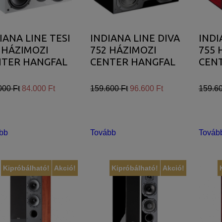
juk weboldalunkat hatékonyabbá tenni, hogy a lehető legmagasabb fe
IANA LINE TESI
INDIANA LINE DIVA
INDI
adatokat a Google Analytics segítségével, amely kizárólag az IP címek
 HÁZIMOZI
752 HÁZIMOZI
755 
NTER HANGFAL
CENTER HANGFAL
CEN
sználót számára egyedi, releváns, érdeklődési körébe tartozó rekláma
000 Ft
84.000 Ft
159.600 Ft
96.600 Ft
159.60
bb
Tovább
Továb
Kipróbálható!
Akció!
Kipróbálható!
Akció!