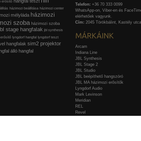
hifi
hangfal teszt
ó erősítő
Telefon:
+36 70 333 0099
llítás
házimozi beállítása
házimozi center
WhatsApp-on, Viber-en és FaceTime
házimozi
mozi mélyláda
elérhetőek vagyunk.
mozi szoba
Cím:
2045 Törökbálint, Kastély utca
házimozi szoba
jbl stage hangfalak
jbl synthesis
MÁRKÁINK
 erősítő
lyngdorf hangfal
lyngdorf teszt
sim2 projektor
vel hangfalak
Arcam
ngfal
álló hangfal
Indiana Line
JBL Synthesis
JBL Stage 2
JBL Studio
JBL beépíthető hangszóró
JBL MA házimozi erősítők
Lyngdorf Audio
Mark Levinson
Meridian
REL
Revel
Sim2
Stewart Filmscreen
Acurus