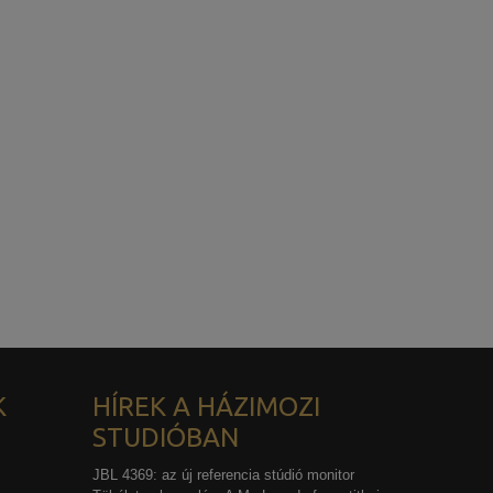
K
HÍREK A HÁZIMOZI
STUDIÓBAN
JBL 4369: az új referencia stúdió monitor