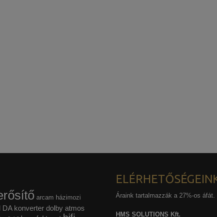
ELÉRHETŐSÉGEIN
rősítő
Áraink tartalmazzák a 27%-os áfát.
arcam házimozi
l
DA konverter
dolby atmos
HMS SOLUTIONS Kft.