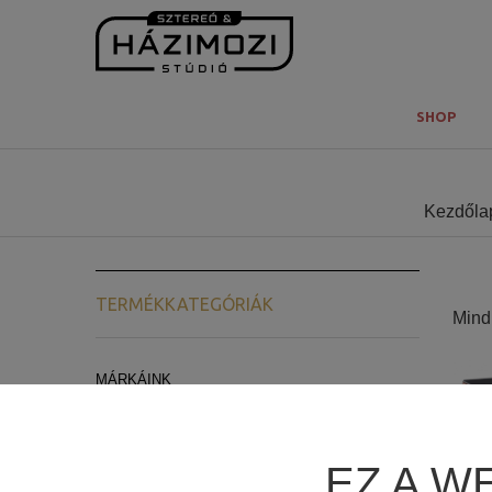
SHOP
Kezdőla
TERMÉKKATEGÓRIÁK
Mind 
MÁRKÁINK
ARCAM
LYNGDORF AUDIO
EZ A W
REL