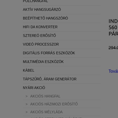
POLCHANGFAL
AKTÍV HANGSUGÁRZÓ
BEÉPÍTHETŐ HANGSZÓRÓ
IND
56
HIFI DA KONVERTER
PÁ
SZTEREÓ ERŐSÍTŐ
VIDEÓ PROCESSZOR
294.
DIGITÁLIS FORRÁS ESZKÖZÖK
MULTIMÉDIA ESZKÖZÖK
KÁBEL
Tová
TÁPSZŰRŐ, ÁRAM GENERÁTOR
NYÁRI AKCIÓ
AKCIÓS HANGFAL
AKCIÓS HÁZIMOZI ERŐSÍTŐ
AKCIÓS MÉLYLÁDA