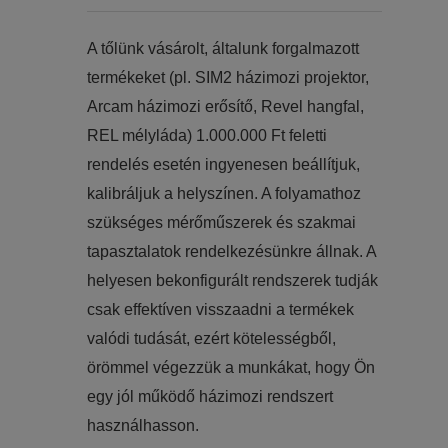
​​A tőlünk vásárolt, általunk forgalmazott
termékeket (pl. SIM2 házimozi projektor,
Arcam házimozi erősítő, Revel hangfal,
REL mélyláda) 1.000.000 Ft feletti
rendelés esetén ingyenesen beállítjuk,
kalibráljuk a helyszínen. A folyamathoz
szükséges mérőműszerek és szakmai
tapasztalatok rendelkezésünkre állnak. A
helyesen bekonfigurált rendszerek tudják
csak effektíven visszaadni a termékek
valódi tudását, ezért kötelességből,
örömmel végezzük a munkákat, hogy Ön
egy jól működő házimozi rendszert
használhasson.