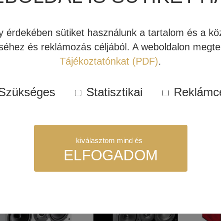
érdekében sütiket használunk a tartalom és a köz
CHANGFAL –
POLCHANGFAL –
INDI
éhez és reklámozás céljából. A weboldalon megtek
IANA LINE
INDIANA LINE DIVA
262 
A 250
252
HAN
Tájékoztatónkat (PDF)
.
20 Ft
37.800 Ft
117.600 Ft
71.400 Ft
100.80
Szükséges
Statisztikai
Reklámc
bb
Tovább
Továb
kiválasztom mind és
ELFOGADOM
Kipróbálható!
Akció!
Kipróbálható!
Akció!
szükséges sütik. Ezek nélkül a weboldalt nem lehet megtekinteni.