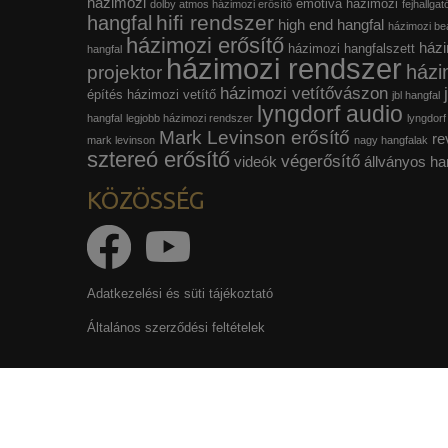
házimozi
emotiva házimozi
dolby atmos házimozi erősítő
fejhallgat
hifi rendszer
hangfal
high end hangfal
házimozi beá
házimozi erősítő
házi
házimozi hangfalszett
hangfal
házimozi rendszer
házi
projektor
házimozi vetítővászon
építés
házimozi vetítő
jbl hangfal
lyngdorf audio
hangfal
legjobb házimozi rendszer
lyngdorf
Mark Levinson erősítő
re
mark levinson
nagy hangfalak
sztereó erősítő
végerősítő
videók
állványos ha
KÖZÖSSÉG
Adatkezelési és süti tájékoztató
Általános szerződési feltételek