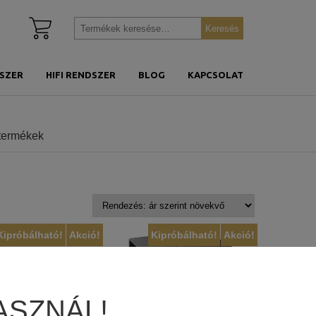
Kosár
Keresés
Keresés
megtekintése
a
következőre:
SZER
HIFI RENDSZER
BLOG
KAPCSOLAT
 termékek
Kipróbálható!
Akció!
Kipróbálható!
Akció!
ASZNÁL!