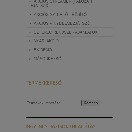
AKCIÓS STREAMER (HÁLÓZATI
LEJÁTSZÓ)
AKCIÓS SZTEREÓ ERŐSÍTŐ
AKCIÓS VINYL LEMEZJÁTSZÓ
SZTEREÓ RENDSZER AJÁNLATOK
NYÁRI AKCIÓ
EX DEMO
MÁSODKÉZBŐL
TERMÉKKERESŐ
Keresés
Keresés
a
következőre:
INGYENES HÁZIMOZI BEÁLLÍTÁS