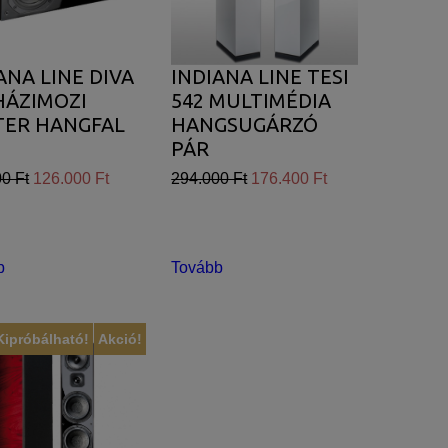
lhasználói élményt nyújtsuk kedves
ANA LINE DIVA
INDIANA LINE TESI
et tárolja a személyes adatok közül.
HÁZIMOZI
542 MULTIMÉDIA
TER HANGFAL
HANGSUGÁRZÓ
PÁR
jánlatokkal tudjuk megcélozni.
0 Ft
126.000 Ft
294.000 Ft
176.400 Ft
b
Tovább
Kipróbálható!
Akció!