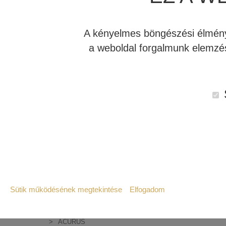
besül
EPOS
hang
JBL MA HÁZIMOZI ERŐSÍTŐK
A kényelmes böngészési élmény 
JBL STAGE 2
a weboldal forgalmunk elemzés
Cégü
JBL STUDIO
rend
JBL CLASSIC
hang
JBL SYNTHESIS
honl
JBL BEÉPÍTHETŐ HANGSZÓRÓ
eset
JBL
REVEL
rend
ME
MARK LEVINSON
HA
Amit
SIM2
A Do
STEWART FILMSCREEN
69.7
több
MADVR
szet
Sütik működésének megtekintése
Elfogadom
MERIDIAN
pont
Szükséges:
INDIANA LINE
Tová
Az weboldal működéséhez elengedhetetlenül 
ACURUS