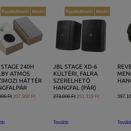
Kipróbálható!
Akció!
Kipróbálható!
Akció!
 STAGE 240H
JBL STAGE XD-6
REVE
LBY ATMOS
KÜLTÉRI, FALRA
MEN
IMOZI HÁTTÉR
SZERELHETŐ
HAN
NGFALPÁR
HANGFAL (PÁR)
TTE)
000 Ft
207.900 Ft
273.000 Ft
251.319 Ft
397.16
bb
Tovább
Továb