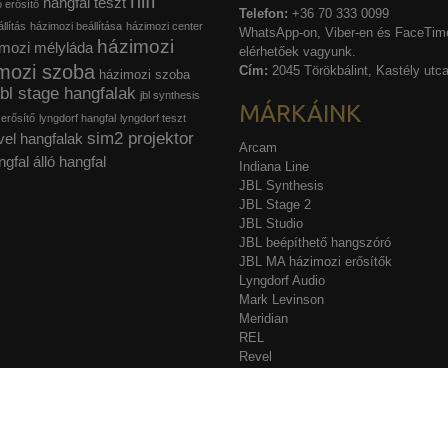
hifi
hangfal teszt
ó erősítő
Telefon:
+36 70 333 0099
llítás
házimozi beállítása
házimozi center
WhatsApp-on, Viber-en és FaceTime
házimozi
mozi mélyláda
elérhetőek vagyunk.
mozi szoba
Cím:
2045 Törökbálint, Kastély utca
házimozi szoba
jbl stage hangfalak
jbl synthesis
MÁRKÁINK
 erősítő
lyngdorf hangfal
lyngdorf teszt
sim2 projektor
vel hangfalak
Arcam
ngfal
álló hangfal
Indiana Line
JBL Synthesis
JBL Stage 2
JBL Studio
JBL beépíthető hangszóró
JBL MA házimozi erősítők
Lyngdorf Audio
Mark Levinson
Meridian
REL
Revel
Sim2
Stewart Filmscreen
Acurus