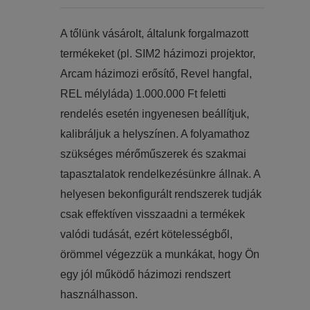
​​A tőlünk vásárolt, általunk forgalmazott
termékeket (pl. SIM2 házimozi projektor,
Arcam házimozi erősítő, Revel hangfal,
REL mélyláda) 1.000.000 Ft feletti
rendelés esetén ingyenesen beállítjuk,
kalibráljuk a helyszínen. A folyamathoz
szükséges mérőműszerek és szakmai
tapasztalatok rendelkezésünkre állnak. A
helyesen bekonfigurált rendszerek tudják
csak effektíven visszaadni a termékek
valódi tudását, ezért kötelességből,
örömmel végezzük a munkákat, hogy Ön
egy jól működő házimozi rendszert
használhasson.