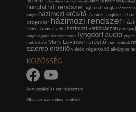
házimozi
emotiva házimozi
dolby atmos házimozi erősítő
fejhallgat
hifi rendszer
hangfal
high end hangfal
házimozi beá
házimozi erősítő
házi
házimozi hangfalszett
hangfal
házimozi rendszer
házi
projektor
házimozi vetítővászon
építés
házimozi vetítő
jbl hangfal
lyngdorf audio
hangfal
legjobb házimozi rendszer
lyngdorf
Mark Levinson erősítő
re
mark levinson
nagy hangfalak
sztereó erősítő
végerősítő
videók
állványos ha
KÖZÖSSÉG
Adatkezelési és süti tájékoztató
Általános szerződési feltételek