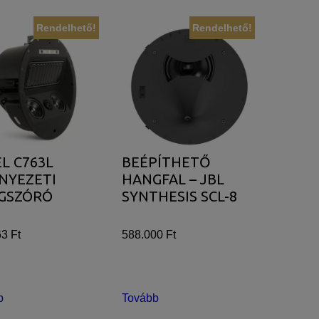
Rendelhető!
Rendelhető!
L C763L
BEÉPÍTHETŐ
NYEZETI
HANGFAL – JBL
GSZÓRÓ
SYNTHESIS SCL-8
3 Ft
588.000 Ft
b
Tovább