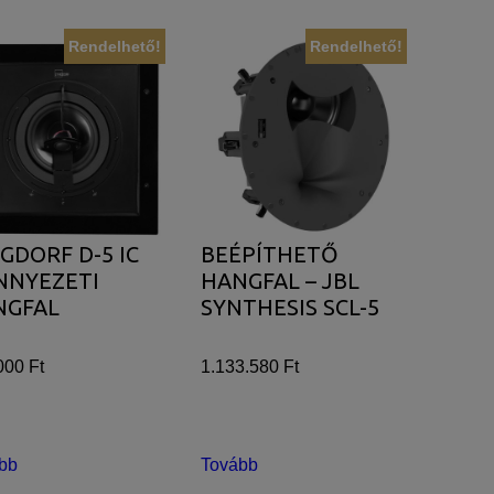
Rendelhető!
Rendelhető!
GDORF D-5 IC
BEÉPÍTHETŐ
NNYEZETI
HANGFAL – JBL
NGFAL
SYNTHESIS SCL-5
000 Ft
1.133.580 Ft
bb
Tovább