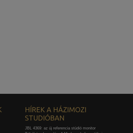
K
HÍREK A HÁZIMOZI
STUDIÓBAN
JBL 4369: az új referencia stúdió monitor