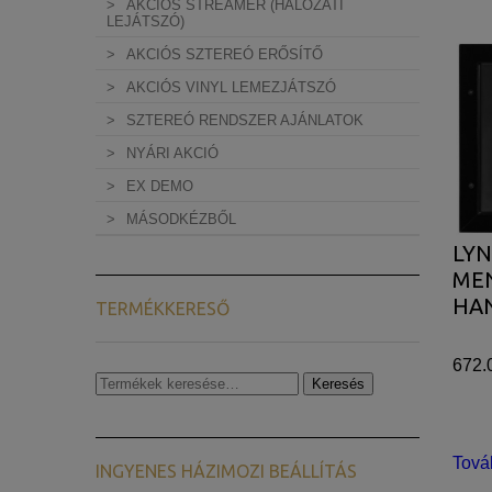
AKCIÓS STREAMER (HÁLÓZATI
LEJÁTSZÓ)
AKCIÓS SZTEREÓ ERŐSÍTŐ
AKCIÓS VINYL LEMEZJÁTSZÓ
SZTEREÓ RENDSZER AJÁNLATOK
NYÁRI AKCIÓ
EX DEMO
MÁSODKÉZBŐL
LYN
ME
HA
TERMÉKKERESŐ
672.
Keresés
Keresés
a
következőre:
Tová
INGYENES HÁZIMOZI BEÁLLÍTÁS