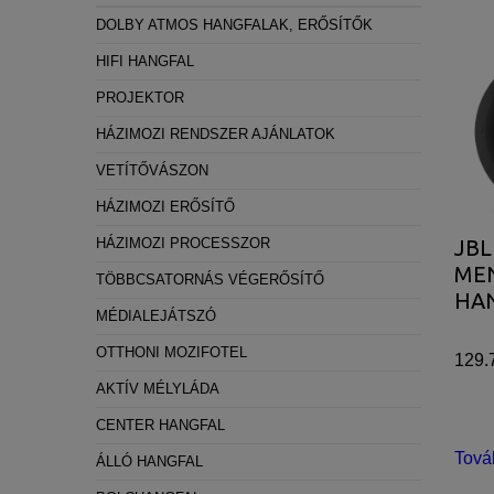
Az A
Statisztikai:
DOLBY ATMOS HANGFALAK, ERŐSÍTŐK
hang
A weboldal statisztikáinak elemzésével tud
HIFI HANGFAL
házim
látogatóinknak. Ezért gyűjtünk statisztikai 
PROJEKTOR
adap
Reklámcélú:
HÁZIMOZI RENDSZER AJÁNLATOK
A Do
Azért települnek ezek a sütik, hogy a felha
VETÍTŐVÁSZON
vilá
HÁZIMOZI ERŐSÍTŐ
így 
HÁZIMOZI PROCESSZOR
JBL
élmén
ME
TÖBBCSATORNÁS VÉGERŐSÍTŐ
HA
MÉDIALEJÁTSZÓ
OTTHONI MOZIFOTEL
129.
AKTÍV MÉLYLÁDA
CENTER HANGFAL
Tová
ÁLLÓ HANGFAL