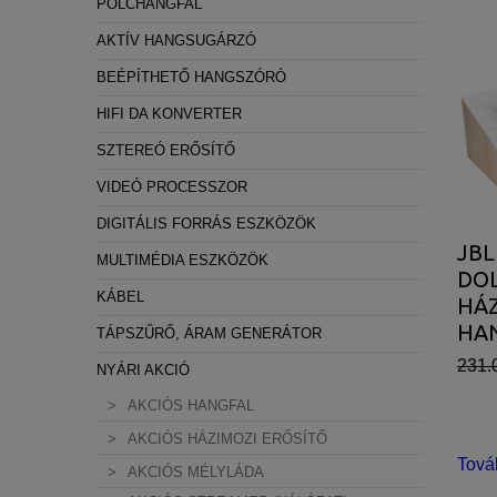
POLCHANGFAL
AKTÍV HANGSUGÁRZÓ
BEÉPÍTHETŐ HANGSZÓRÓ
HIFI DA KONVERTER
SZTEREÓ ERŐSÍTŐ
VIDEÓ PROCESSZOR
DIGITÁLIS FORRÁS ESZKÖZÖK
JBL
MULTIMÉDIA ESZKÖZÖK
DO
KÁBEL
HÁZ
HA
TÁPSZŰRŐ, ÁRAM GENERÁTOR
(LA
231.
NYÁRI AKCIÓ
AKCIÓS HANGFAL
AKCIÓS HÁZIMOZI ERŐSÍTŐ
Tová
AKCIÓS MÉLYLÁDA