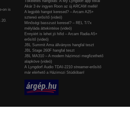
Tökéletes hangolás: A My Lyngdorf app titkai
Akár 3 év ingyen Roon az új ARCAM mellé!
-on is
A legjobb hangot keresed? – Arcam A25+
sztereó erősítő (videó)
 20.
Minőségi basszust keresel? – REL T/7x
mélyláda áttekintése (videó)
Ennyiért is lehet jó hifid – Arcam Radia A5+
erősítő (videó)
JBL Summit Ama állványos hangfal teszt
JBL Stage 260F hangfal teszt
JBL MA310 – A modern házimozi megfizethető
alapköve (videó)
A Lyngdorf Audio TDAI-2210 streamer-erősítő
már elérhető a Házimozi Stúdióban!