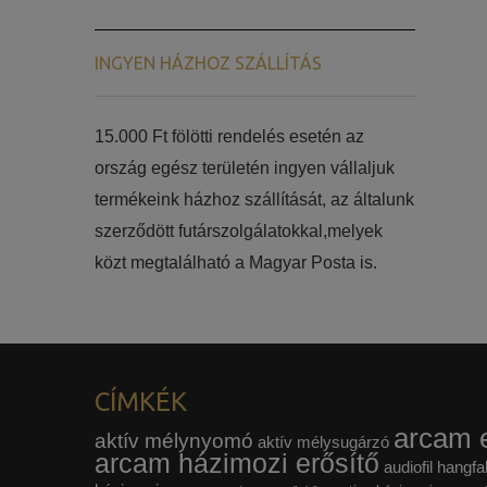
INGYEN HÁZHOZ SZÁLLÍTÁS
15.000 Ft fölötti rendelés esetén az
ország egész területén ingyen vállaljuk
termékeink házhoz szállítását, az általunk
szerződött futárszolgálatokkal,melyek
közt megtalálható a Magyar Posta is.
CÍMKÉK
arcam e
aktív mélynyomó
aktív mélysugárzó
arcam házimozi erősítő
audiofil hangfa