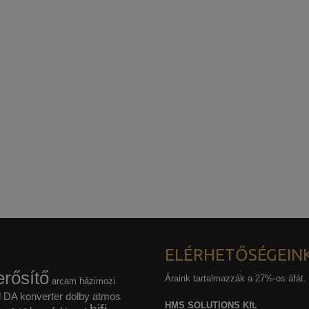
ELÉRHETŐSÉGEIN
rősítő
Áraink tartalmazzák a 27%-os áfát.
arcam házimozi
l
DA konverter
dolby atmos
HMS SOLUTIONS Kft.