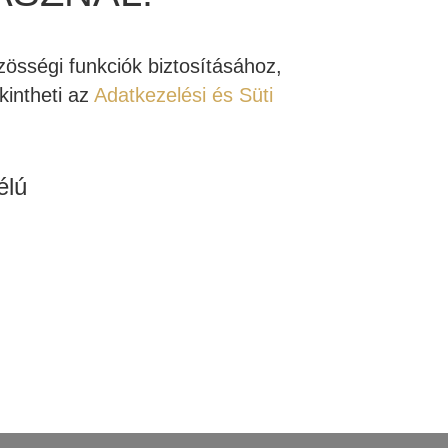
tétellel valósítható meg az a rendkívüli
Rendelhető!
Rendelhető!
n, bemutatótermünkben Ön is megtapasztalhat.
össégi funkciók biztosításához,
intheti az
Adatkezelési és Süti
is alkalmas rá, hogy egy magas minőségű házimozi
an a mennyezet megfelelő kialakítása és a
 élményben részesüljön. A Dolby hivatalos
ionálására. Komplett házimozi rendszer vásárlása
élú
s szolgáltatásunkat, melyet komplett hangfalszett
STAGE 2 280C
JBL STAGE 2
NYEZETI
280CSA
GSZÓRÓ
MENNYEZETI
HANGSZÓRÓ
ngtartalom kiterjesztését a hagyományos
5 Ft
104.555 Ft
tibilis hangrendszer a hagyományos 5.1 vagy 7.1
i a hangokat. Ez lehetővé teszi a hang forrásának
enítést biztosít a nézőknek vagy hallgatóknak.
b
Tovább