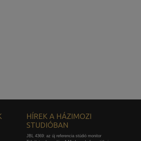
K
HÍREK A HÁZIMOZI
STUDIÓBAN
JBL 4369: az új referencia stúdió monitor