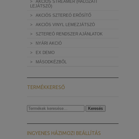
AKCIÓS STREAMER (HÁLÓZATI
LEJÁTSZÓ)
AKCIÓS SZTEREÓ ERŐSÍTŐ
AKCIÓS VINYL LEMEZJÁTSZÓ
SZTEREÓ RENDSZER AJÁNLATOK
NYÁRI AKCIÓ
EX DEMO
MÁSODKÉZBŐL
TERMÉKKERESŐ
Keresés
Keresés
a
következőre:
INGYENES HÁZIMOZI BEÁLLÍTÁS