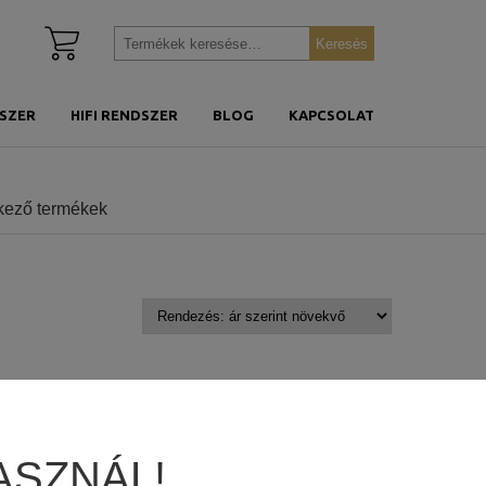
Kosár
Keresés
Keresés
megtekintése
a
következőre:
SZER
HIFI RENDSZER
BLOG
KAPCSOLAT
lkező termékek
ASZNÁL!