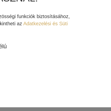
össégi funkciók biztosításához,
intheti az
Adatkezelési és Süti
élú