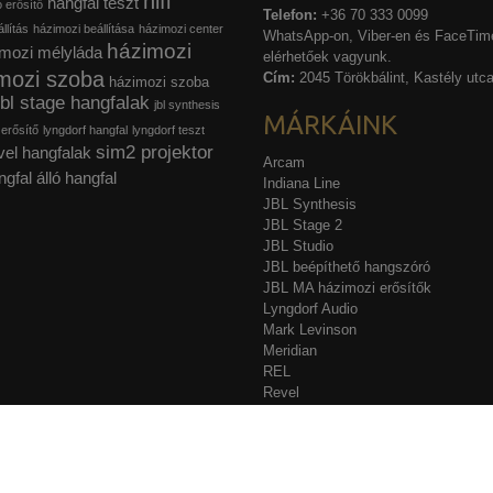
hifi
hangfal teszt
ó erősítő
Telefon:
+36 70 333 0099
llítás
házimozi beállítása
házimozi center
WhatsApp-on, Viber-en és FaceTime
házimozi
mozi mélyláda
elérhetőek vagyunk.
mozi szoba
Cím:
2045 Törökbálint, Kastély utca
házimozi szoba
jbl stage hangfalak
jbl synthesis
MÁRKÁINK
 erősítő
lyngdorf hangfal
lyngdorf teszt
sim2 projektor
vel hangfalak
Arcam
ngfal
álló hangfal
Indiana Line
JBL Synthesis
JBL Stage 2
JBL Studio
JBL beépíthető hangszóró
JBL MA házimozi erősítők
Lyngdorf Audio
Mark Levinson
Meridian
REL
Revel
Sim2
Stewart Filmscreen
Acurus