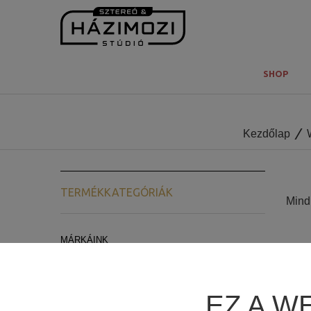
SHOP
Kezdőlap
TERMÉKKATEGÓRIÁK
Mind 
MÁRKÁINK
ARCAM
LYNGDORF AUDIO
EZ A W
REL