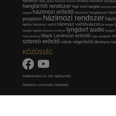
házimozi
emotiva házimozi
dolby atmos házimozi erősítő
fejhallgat
hifi rendszer
hangfal
high end hangfal
házimozi beá
házimozi erősítő
házi
házimozi hangfalszett
hangfal
házimozi rendszer
házi
projektor
házimozi vetítővászon
építés
házimozi vetítő
jbl hangfal
lyngdorf audio
hangfal
legjobb házimozi rendszer
lyngdorf
Mark Levinson erősítő
re
mark levinson
nagy hangfalak
sztereó erősítő
végerősítő
videók
állványos ha
KÖZÖSSÉG
Adatkezelési és süti tájékoztató
Általános szerződési feltételek