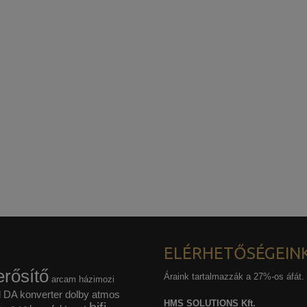
ELÉRHETŐSÉGEIN
rősítő
Áraink tartalmazzák a 27%-os áfát.
arcam házimozi
l
DA konverter
dolby atmos
HMS SOLUTIONS Kft.