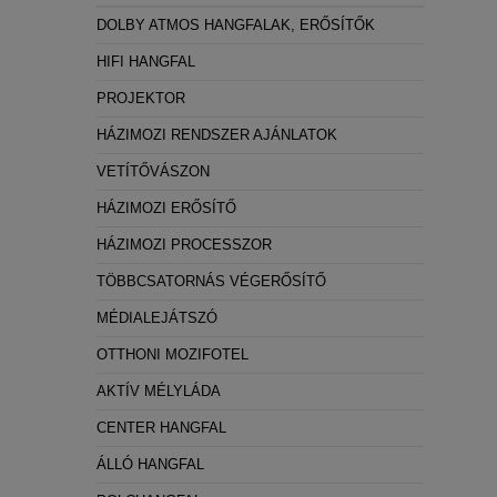
Statisztikai:
DOLBY ATMOS HANGFALAK, ERŐSÍTŐK
A weboldal statisztikáinak elemzésével tud
HIFI HANGFAL
látogatóinknak. Ezért gyűjtünk statisztikai 
PROJEKTOR
Reklámcélú:
HÁZIMOZI RENDSZER AJÁNLATOK
Azért települnek ezek a sütik, hogy a felha
VETÍTŐVÁSZON
HÁZIMOZI ERŐSÍTŐ
HÁZIMOZI PROCESSZOR
TÖBBCSATORNÁS VÉGERŐSÍTŐ
MÉDIALEJÁTSZÓ
OTTHONI MOZIFOTEL
AKTÍV MÉLYLÁDA
CENTER HANGFAL
ÁLLÓ HANGFAL