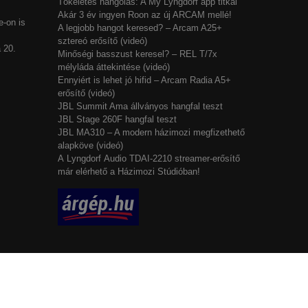
Tökéletes hangolás: A My Lyngdorf app titkai
Akár 3 év ingyen Roon az új ARCAM mellé!
-on is
A legjobb hangot keresed? – Arcam A25+
sztereó erősítő (videó)
 20.
Minőségi basszust keresel? – REL T/7x
mélyláda áttekintése (videó)
Ennyiért is lehet jó hifid – Arcam Radia A5+
erősítő (videó)
JBL Summit Ama állványos hangfal teszt
JBL Stage 260F hangfal teszt
JBL MA310 – A modern házimozi megfizethető
alapköve (videó)
A Lyngdorf Audio TDAI-2210 streamer-erősítő
már elérhető a Házimozi Stúdióban!