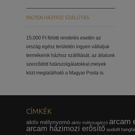
INGYEN HÁZHOZ SZÁLLÍTÁS
15.000 Ft fölötti rendelés esetén az
ország egész területén ingyen vállaljuk
termékeink házhoz szállítását, az általunk
szerződött futárszolgálatokkal,melyek
közt megtalálható a Magyar Posta is.
CÍMKÉK
arcam e
aktív mélynyomó
aktív mélysugárzó
arcam házimozi erősítő
audiofil hangfa