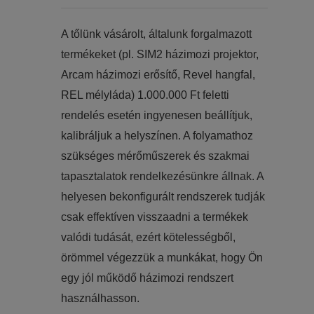
​​A tőlünk vásárolt, általunk forgalmazott
termékeket (pl. SIM2 házimozi projektor,
Arcam házimozi erősítő, Revel hangfal,
REL mélyláda) 1.000.000 Ft feletti
rendelés esetén ingyenesen beállítjuk,
kalibráljuk a helyszínen. A folyamathoz
szükséges mérőműszerek és szakmai
tapasztalatok rendelkezésünkre állnak. A
helyesen bekonfigurált rendszerek tudják
csak effektíven visszaadni a termékek
valódi tudását, ezért kötelességből,
örömmel végezzük a munkákat, hogy Ön
egy jól működő házimozi rendszert
használhasson.