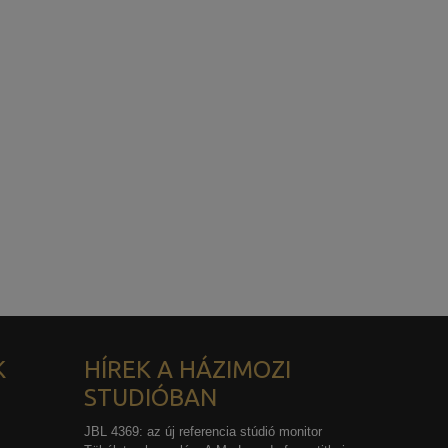
K
HÍREK A HÁZIMOZI
STUDIÓBAN
JBL 4369: az új referencia stúdió monitor