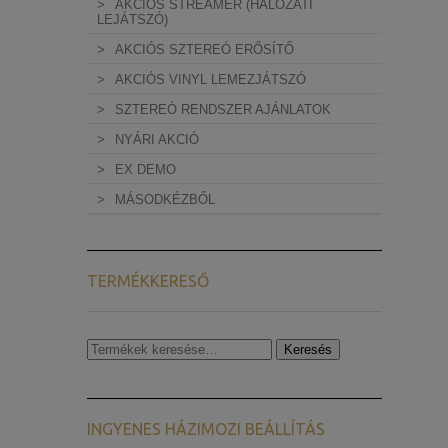
AKCIÓS STREAMER (HÁLÓZATI
LEJÁTSZÓ)
AKCIÓS SZTEREÓ ERŐSÍTŐ
AKCIÓS VINYL LEMEZJÁTSZÓ
SZTEREÓ RENDSZER AJÁNLATOK
NYÁRI AKCIÓ
EX DEMO
MÁSODKÉZBŐL
TERMÉKKERESŐ
Keresés
Keresés
a
következőre:
INGYENES HÁZIMOZI BEÁLLÍTÁS