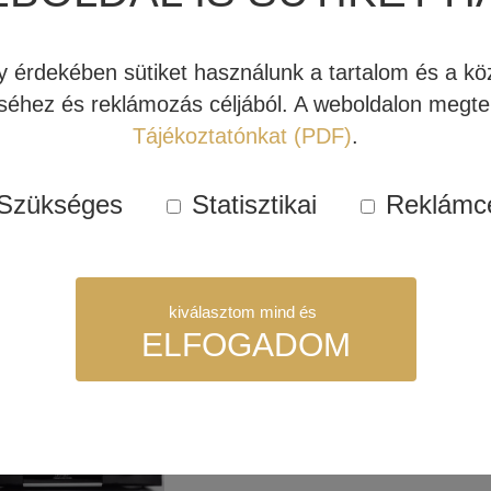
érdekében sütiket használunk a tartalom és a köz
IDIAN
MERIDIAN PRIME
MERI
éhez és reklámozás céljából. A weboldalon megtek
ECTOR USB DAC
FEJHALLGATÓ
DA 
ERŐSÍTŐ
Tájékoztatónkat (PDF)
.
Szükséges
Statisztikai
Reklámc
bb
Tovább
Továb
kiválasztom mind és
ELFOGADOM
Kipróbálható!
szükséges sütik. Ezek nélkül a weboldalt nem lehet megtekinteni.