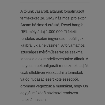
​​A tőlünk vásárolt, általunk forgalmazott
termékeket (pl. SIM2 házimozi projektor,
Arcam házimozi erősítő, Revel hangfal,
REL mélyláda) 1.000.000 Ft feletti
rendelés esetén ingyenesen beállítjuk,
kalibráljuk a helyszínen. A folyamathoz
szükséges mérőműszerek és szakmai
tapasztalatok rendelkezésünkre állnak. A
helyesen bekonfigurált rendszerek tudják
csak effektíven visszaadni a termékek
valódi tudását, ezért kötelességből,
örömmel végezzük a munkákat, hogy Ön
egy jól működő házimozi rendszert
használhasson.