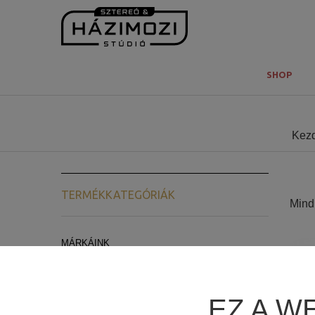
SHOP
Kez
TERMÉKKATEGÓRIÁK
Mind 
MÁRKÁINK
ARCAM
LYNGDORF AUDIO
EZ A W
REL