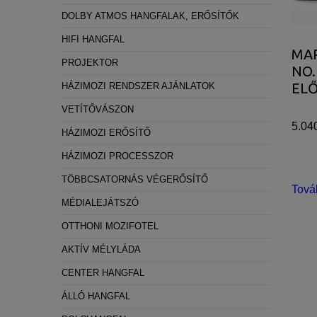
Statisztikai:
DOLBY ATMOS HANGFALAK, ERŐSÍTŐK
A weboldal statisztikáinak elemzésével tud
HIFI HANGFAL
MA
látogatóinknak. Ezért gyűjtünk statisztikai 
PROJEKTOR
NO.
Reklámcélú:
EL
HÁZIMOZI RENDSZER AJÁNLATOK
Azért települnek ezek a sütik, hogy a felha
VETÍTŐVÁSZON
5.04
HÁZIMOZI ERŐSÍTŐ
HÁZIMOZI PROCESSZOR
TÖBBCSATORNÁS VÉGERŐSÍTŐ
Tová
MÉDIALEJÁTSZÓ
OTTHONI MOZIFOTEL
AKTÍV MÉLYLÁDA
CENTER HANGFAL
ÁLLÓ HANGFAL