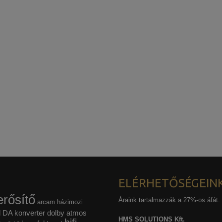
ELÉRHETŐSÉGEIN
rősítő
Áraink tartalmazzák a 27%-os áfát.
arcam házimozi
l
DA konverter
dolby atmos
HMS SOLUTIONS Kft.