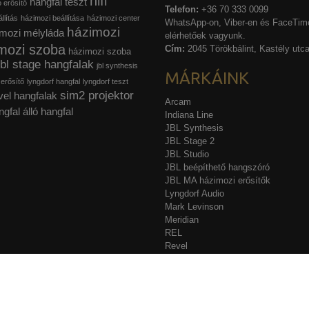
hifi
hangfal teszt
ó erősítő
Telefon:
+36 70 333 0099
llítás
házimozi beállítása
házimozi center
WhatsApp-on, Viber-en és FaceTime
házimozi
mozi mélyláda
elérhetőek vagyunk.
mozi szoba
Cím:
2045 Törökbálint, Kastély utca
házimozi szoba
jbl stage hangfalak
jbl synthesis
MÁRKÁINK
 erősítő
lyngdorf hangfal
lyngdorf teszt
sim2 projektor
vel hangfalak
Arcam
ngfal
álló hangfal
Indiana Line
JBL Synthesis
JBL Stage 2
JBL Studio
JBL beépíthető hangszóró
JBL MA házimozi erősítők
Lyngdorf Audio
Mark Levinson
Meridian
REL
Revel
Sim2
Stewart Filmscreen
Acurus