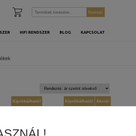
Kosár
Keresés
Keresés
megtekintése
a
következőre:
SZER
HIFI RENDSZER
BLOG
KAPCSOLAT
mékek
Kipróbálható!
Kipróbálható!
Akció!
ASZNÁL!