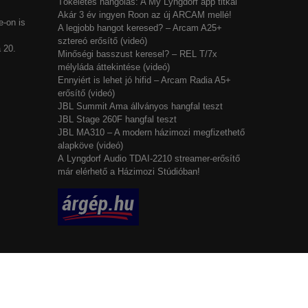
Tökéletes hangolás: A My Lyngdorf app titkai
Akár 3 év ingyen Roon az új ARCAM mellé!
-on is
A legjobb hangot keresed? – Arcam A25+
sztereó erősítő (videó)
 20.
Minőségi basszust keresel? – REL T/7x
mélyláda áttekintése (videó)
Ennyiért is lehet jó hifid – Arcam Radia A5+
erősítő (videó)
JBL Summit Ama állványos hangfal teszt
JBL Stage 260F hangfal teszt
JBL MA310 – A modern házimozi megfizethető
alapköve (videó)
A Lyngdorf Audio TDAI-2210 streamer-erősítő
már elérhető a Házimozi Stúdióban!