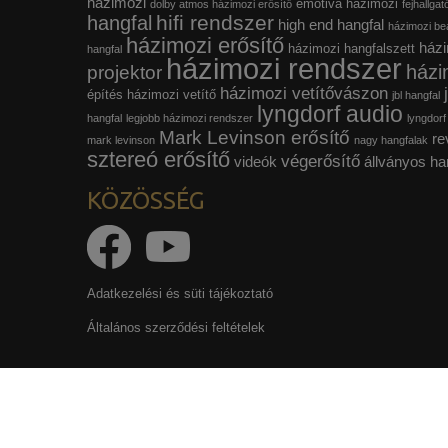
házimozi
emotiva házimozi
dolby atmos házimozi erősítő
fejhallgat
hifi rendszer
hangfal
high end hangfal
házimozi beá
házimozi erősítő
házi
házimozi hangfalszett
hangfal
házimozi rendszer
házi
projektor
házimozi vetítővászon
építés
házimozi vetítő
jbl hangfal
lyngdorf audio
hangfal
legjobb házimozi rendszer
lyngdorf
Mark Levinson erősítő
re
mark levinson
nagy hangfalak
sztereó erősítő
végerősítő
videók
állványos ha
KÖZÖSSÉG
Adatkezelési és süti tájékoztató
Általános szerződési feltételek