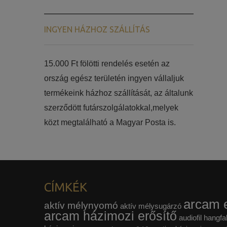
INGYEN HÁZHOZ SZÁLLÍTÁS
15.000 Ft fölötti rendelés esetén az
ország egész területén ingyen vállaljuk
termékeink házhoz szállítását, az általunk
szerződött futárszolgálatokkal,melyek
közt megtalálható a Magyar Posta is.
CÍMKÉK
arcam e
aktív mélynyomó
aktív mélysugárzó
arcam házimozi erősítő
audiofil hangfa