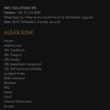
HMS SOLUTIONS Kft.
Telefon:
+36 70 333 0099
WhatsApp-on, Viber-en és FaceTime-on is elérhetőek vagyunk.
Cím:
2045 Törökbálint, Kastély utca 20.
MÁRKÁINK
Arcam
Indiana Line
JBL Synthesis
JBL Stage 2
JBL Studio
JBL beépíthető hangszóró
JBL MA házimozi erősítők
Lyngdorf Audio
Mark Levinson
Meridian
REL
Revel
Sim2
Stewart Filmscreen
Acurus