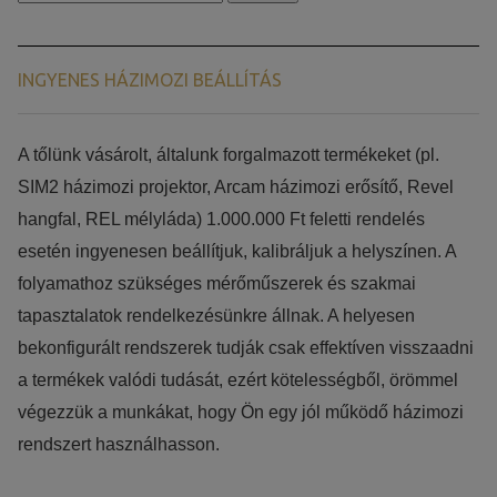
a
következőre:
INGYENES HÁZIMOZI BEÁLLÍTÁS
​​A tőlünk vásárolt, általunk forgalmazott termékeket (pl.
SIM2 házimozi projektor, Arcam házimozi erősítő, Revel
hangfal, REL mélyláda) 1.000.000 Ft feletti rendelés
esetén ingyenesen beállítjuk, kalibráljuk a helyszínen. A
folyamathoz szükséges mérőműszerek és szakmai
tapasztalatok rendelkezésünkre állnak. A helyesen
bekonfigurált rendszerek tudják csak effektíven visszaadni
a termékek valódi tudását, ezért kötelességből, örömmel
végezzük a munkákat, hogy Ön egy jól működő házimozi
rendszert használhasson.