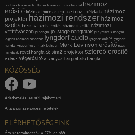
házimozi
beállítás
házimozi beállítása
házimozi center hangfal
erősítő
házimozi
házimozi mélyláda
házimozi hangfalszett
házimozi rendszer
házimozi
projektor
szoba
házimozi
házimozi szoba építés
házimozi vetítő
vetítővászon
jbl stage hangfalak
jbl hangfal
jbl synthesis hangfal
lyngdorf audio
legjobb házimozi rendszer
lyngdorf erősítő
lyngdorf
Mark Levinson erősítő
hangfal
lyngdorf teszt
mark levinson
nagy
sztereó erősítő
sim2 projektor
revel hangfalak
hangfalak
végerősítő
videók
állványos hangfal
álló hangfal
KÖZÖSSÉG
Adatkezelési és süti tájékoztató
Általános szerződési feltételek
ELÉRHETŐSÉGEINK
Áraink tartalmazzák a 27%-os áfát.