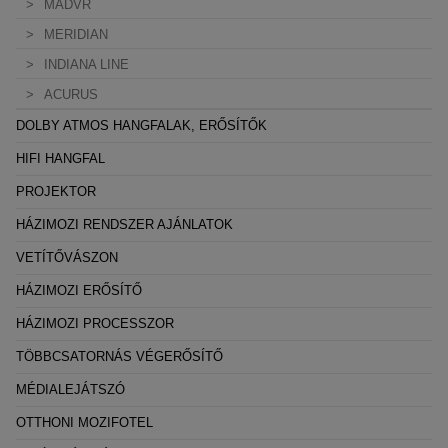
MADVR
A weboldal statisztikáinak elemzésével tudjuk weboldalunkat
MERIDIAN
hatékonyabbá tenni, hogy a lehető legmagasabb felhasználói
INDIANA LINE
élményt nyújtsuk kedves látogatóinknak. Ezért gyűjtünk
ACURUS
statisztikai adatokat a Google Analytics segítségével, amely
kizárólag az IP címeket tárolja a személyes adatok közül.
DOLBY ATMOS HANGFALAK, ERŐSÍTŐK
HIFI HANGFAL
Reklámcélú:
Azért települnek ezek a sütik, hogy a felhasználót számára
PROJEKTOR
egyedi, releváns, érdeklődési körébe tartozó
HÁZIMOZI RENDSZER AJÁNLATOK
reklámajánlatokkal tudjuk megcélozni.
VETÍTŐVÁSZON
HÁZIMOZI ERŐSÍTŐ
HÁZIMOZI PROCESSZOR
TÖBBCSATORNÁS VÉGERŐSÍTŐ
MÉDIALEJÁTSZÓ
OTTHONI MOZIFOTEL