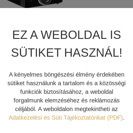
JBL SUMMIT
TÖBBCSATORNÁS VÉGERŐSÍTŐ
BEÉPÍTHETŐ HANGSZÓRÓ
JBL SYNTHESIS
MÉDIALEJÁTSZÓ
HIFI DA KONVERTER
SIM2 NERO4S UHD
EZ A WEBOLDAL IS
HDR 4K HÁZIMOZI
JBL BEÉPÍTHETŐ HANGSZÓRÓ
OTTHONI MOZIFOTEL
HÁLÓZATI MÉDIALEJÁTSZÓ
PROJEKTOR
SÜTIKET HASZNÁL!
REVEL
BEÉPÍTHETŐ HANGSZÓRÓ
CD LEJÁTSZÓ
17.472.000 Ft
15.960.000
Ft
MARK LEVINSON
KÁBEL
A kényelmes böngészési élmény érdekében
Tovább
sütiket használunk a tartalom és a közösségi
SIM2
NYÁRI AKCIÓ
funkciók biztosításához, a weboldal
forgalmunk elemzéséhez és reklámozás
STEWART FILMSCREEN
céljából. A weboldalon megtekintheti az
TERMÉKKATEGÓRIÁK
MADVR
Adatkezelési és Süti Tájékoztatónkat (PDF)
.
MERIDIAN