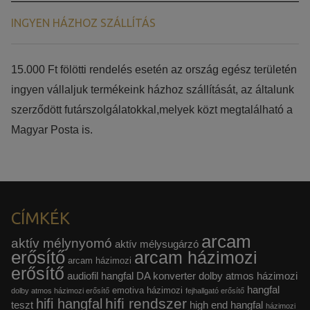
INGYEN HÁZHOZ SZÁLLÍTÁS
15.000 Ft fölötti rendelés esetén az ország egész területén
ingyen vállaljuk termékeink házhoz szállítását, az általunk
szerződött futárszolgálatokkal,melyek közt megtalálható a
Magyar Posta is.
CÍMKÉK
arcam
aktív mélynyomó
aktív mélysugárzó
erősítő
arcam házimozi
arcam házimozi
erősítő
audiofil hangfal
DA konverter
dolby atmos házimozi
hangfal
emotiva házimozi
dolby atmos házimozi erősítő
fejhallgató erősítő
hifi rendszer
hifi hangfal
teszt
high end hangfal
házimozi