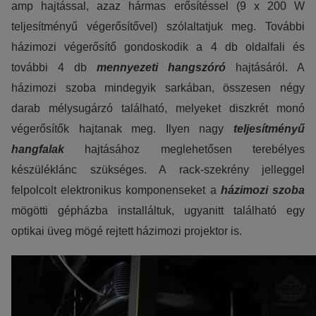
amp hajtással, azaz hármas erősítéssel (9 x 200 W
Statisztikai:
teljesítményű végerősítővel) szólaltatjuk meg. További
A weboldal statisztikáinak elemzésével tudjuk weboldalunkat
házimozi végerősítő gondoskodik a 4 db oldalfali és
hatékonyabbá tenni, hogy a lehető legmagasabb felhasználói
további 4 db
mennyezeti hangszóró
hajtásáról. A
élményt nyújtsuk kedves látogatóinknak. Ezért gyűjtünk
házimozi szoba mindegyik sarkában, összesen négy
statisztikai adatokat a Google Analytics segítségével, amely
darab mélysugárzó található, melyeket diszkrét monó
kizárólag az IP címeket tárolja a személyes adatok közül.
végerősítők hajtanak meg. Ilyen nagy
teljesítményű
hangfalak
hajtásához meglehetősen terebélyes
Reklámcélú:
készüléklánc szükséges. A rack-szekrény jelleggel
Azért települnek ezek a sütik, hogy a felhasználót számára
felpolcolt elektronikus komponenseket a
házimozi szoba
egyedi, releváns, érdeklődési körébe tartozó reklámajánlatokkal
mögötti gépházba installáltuk, ugyanitt található egy
tudjuk megcélozni.
optikai üveg mögé rejtett házimozi projektor is.