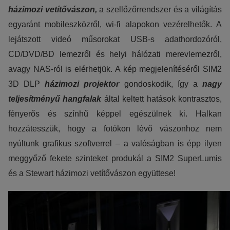
házimozi vetítővászon,
a szellőzőrrendszer és a világítás
egyaránt mobileszközről, wi-fi alapokon vezérelhetők. A
lejátszott videó műsorokat USB-s adathordozóról,
CD/DVD/BD lemezről és helyi hálózati merevlemezről,
avagy NAS-ról is elérhetjük. A kép megjelenítéséről SIM2
3D DLP
házimozi projektor
gondoskodik, így a
nagy
teljesítményű hangfalak
által keltett hatások kontrasztos,
fényerős és színhű képpel egészülnek ki. Halkan
hozzátesszük, hogy a fotókon lévő vászonhoz nem
nyúltunk grafikus szoftverrel – a valóságban is épp ilyen
meggyőző fekete szinteket produkál a SIM2 SuperLumis
és a Stewart házimozi vetítővászon együttese!