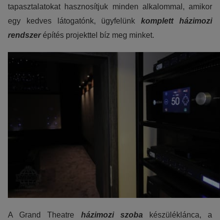
tapasztalatokat hasznosítjuk minden alkalommal, amikor
egy kedves látogatónk, ügyfelünk
komplett házimozi
rendszer
építés projekttel bíz meg minket.
A Grand Theatre
házimozi szoba
készüléklánca, a