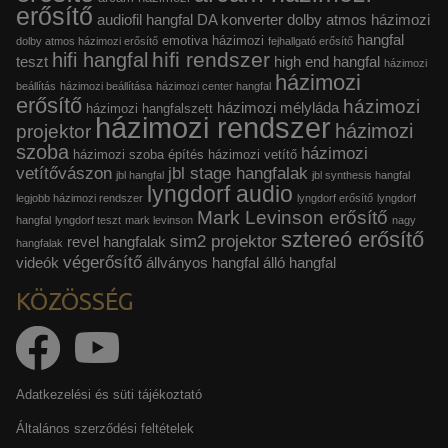
erősítő
audiofil hangfal
DA konverter
dolby atmos házimozi
hangfal
emotiva házimozi
dolby atmos házimozi erősítő
fejhallgató erősítő
hifi rendszer
hifi hangfal
teszt
high end hangfal
házimozi
házimozi
beállítás
házimozi beállítása
házimozi center hangfal
erősítő
házimozi
házimozi mélyláda
házimozi hangfalszett
házimozi rendszer
házimozi
projektor
szoba
házimozi
házimozi szoba építés
házimozi vetítő
vetítővászon
jbl stage hangfalak
jbl hangfal
jbl synthesis hangfal
lyngdorf audio
legjobb házimozi rendszer
lyngdorf erősítő
lyngdorf
Mark Levinson erősítő
hangfal
lyngdorf teszt
mark levinson
nagy
sztereó erősítő
sim2 projektor
revel hangfalak
hangfalak
végerősítő
videók
állványos hangfal
álló hangfal
KÖZÖSSÉG
Adatkezelési és süti tájékoztató
Általános szerződési feltételek