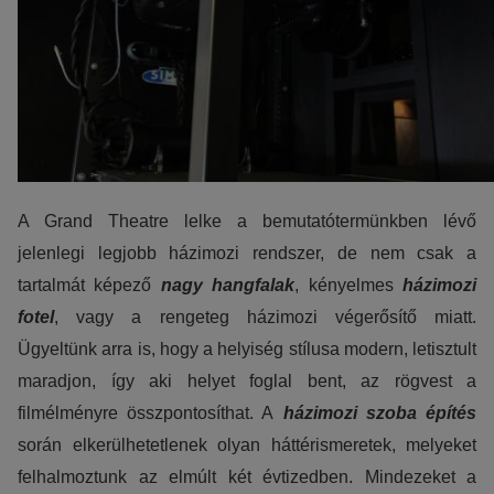
A Grand Theatre lelke a bemutatótermünkben lévő
jelenlegi legjobb házimozi rendszer, de nem csak a
tartalmát képező
nagy hangfalak
, kényelmes
házimozi
fotel
, vagy a rengeteg házimozi végerősítő miatt.
Ügyeltünk arra is, hogy a helyiség stílusa modern, letisztult
maradjon, így aki helyet foglal bent, az rögvest a
filmélményre összpontosíthat. A
házimozi szoba építés
során elkerülhetetlenek olyan háttérismeretek, melyeket
felhalmoztunk az elmúlt két évtizedben. Mindezeket a