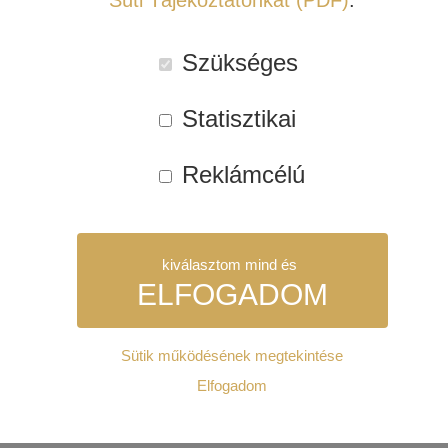
Süti Tájékoztatónkat (PDF)
.
hangformátumokkal, illetve a
nagy teljesítményű
hangfalak
képességeivel.
INDIANA LINE
Szükséges
Statisztikai
Reklámcélú
kiválasztom mind és
ELFOGADOM
Sütik működésének megtekintése
Szükséges:
Elfogadom
A Grand Theatre házimozi szoba a JBL Synthesis
high
Az weboldal működéséhez elengedhetetlenül szükséges sütik.
end hangfal
különlegességeinek ad otthont. A frontokat tri-
Ezek nélkül a weboldalt nem lehet megtekinteni.