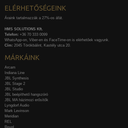
ELÉRHETŐSÉGEINK
Áraink tartalmazzák a 27%-os áfát.
HMS SOLUTIONS Kft.
Telefon:
+36 70 333 0099
WhatsApp-on, Viber-en és FaceTime-on is elérhetőek vagyunk.
Cím:
2045 Törökbálint, Kastély utca 20.
MÁRKÁINK
Arcam
Indiana Line
JBL Synthesis
JBL Stage 2
JBL Studio
JBL beépíthető hangszóró
JBL MA házimozi erősítők
Lyngdorf Audio
Mark Levinson
Meridian
REL
Revel