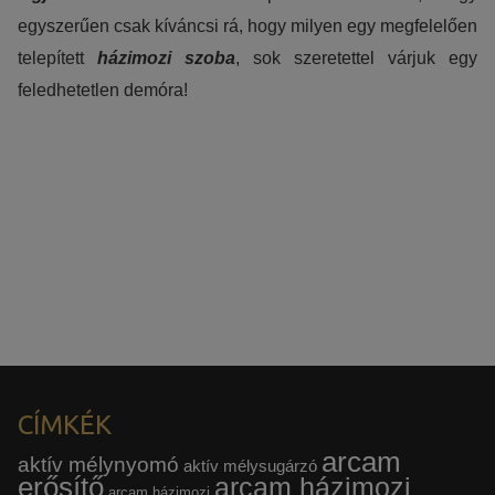
egyszerűen csak kíváncsi rá, hogy milyen egy megfelelően
telepített
házimozi szoba
, sok szeretettel várjuk egy
feledhetetlen demóra!
Bejelentkezés házimozi szoba bemutatóra
Látogassa meg bemutatótermünket, és fedezze fel az Ön
által kiszemelt eszközök valódi tudását!
CÍMKÉK
arcam
aktív mélynyomó
aktív mélysugárzó
erősítő
arcam házimozi
arcam házimozi