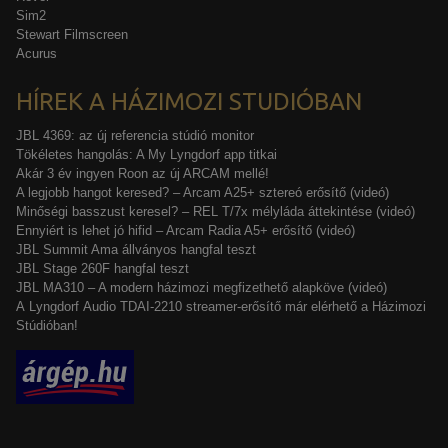
Sim2
Stewart Filmscreen
Acurus
HÍREK A HÁZIMOZI STUDIÓBAN
JBL 4369: az új referencia stúdió monitor
Tökéletes hangolás: A My Lyngdorf app titkai
Akár 3 év ingyen Roon az új ARCAM mellé!
A legjobb hangot keresed? – Arcam A25+ sztereó erősítő (videó)
Minőségi basszust keresel? – REL T/7x mélyláda áttekintése (videó)
Ennyiért is lehet jó hifid – Arcam Radia A5+ erősítő (videó)
JBL Summit Ama állványos hangfal teszt
JBL Stage 260F hangfal teszt
JBL MA310 – A modern házimozi megfizethető alapköve (videó)
A Lyngdorf Audio TDAI-2210 streamer-erősítő már elérhető a Házimozi
Stúdióban!