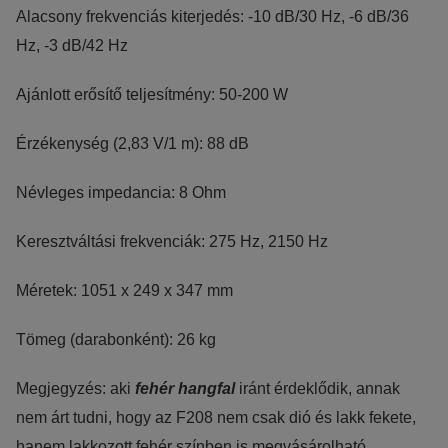
Alacsony frekvenciás kiterjedés: -10 dB/30 Hz, -6 dB/36
Hz, -3 dB/42 Hz
Ajánlott erősítő teljesítmény: 50-200 W
Érzékenység (2,83 V/1 m): 88 dB
Névleges impedancia: 8 Ohm
Keresztváltási frekvenciák: 275 Hz, 2150 Hz
Méretek: 1051 x 249 x 347 mm
Tömeg (darabonként): 26 kg
Megjegyzés: aki
fehér hangfal
iránt érdeklődik, annak
nem árt tudni, hogy az F208 nem csak dió és lakk fekete,
hanem lakkozott fehér színben is megvásárolható.