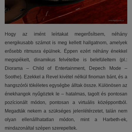
Hogy az imént leírtakat megerősítsem, néhány
energikusabb számot is meg kellett hallgatnom, amelyek
erősebb ritmusra épülnek. Éppen ezért néhány énekkel
megspékelt, dinamikus felvételbe is belefüleltem (pl.:
Diorama – Child of Entertainment, Depech Mode –
Soothe). Ezekkel a Revel kivétel nélkül finoman bánt, és a
hangszórói tökéletes egységbe álltak össze. Különösen az
énekhangok nyűgöztek le – hatalmas, tagolt és pontosan
pozícionált módon, pontosan a virtuális középpontból.
Megadták nekem a szükséges jelenlétérzetet, talán nem
olyan ellenállhatatlan módon, mint a Harbeth-ek,
mindazonáltal szépen szerepeltek.