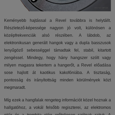
Keményebb hajtással a Revel továbbra is helytállt.
Részletező-képessége nagyon jó volt, különösen a
középfrekvenciák alsó részében. A lábdob, az
elektronikusan generált hangok vagy a dupla basszusok
lenyűgöző sebességgel támadtak fel, stabil, kitartott
zengéssel. Mindegy, hogy hány hangszer szólt vagy
milyen magasra tekertem a hangerőt, a Revel előadása
sose hajlott át kaotikus kakofóniába. A tisztaság,
pontosság és irányítottság minden körülmények közt
megmaradt.
Míg ezek a hangfalak rengeteg információt közel hoznak a
hallgatóhoz, a vokál felsőbb regiszterei, az elektromos
gitár és a trombita elég erőteljesen szólnak rajtuk. A