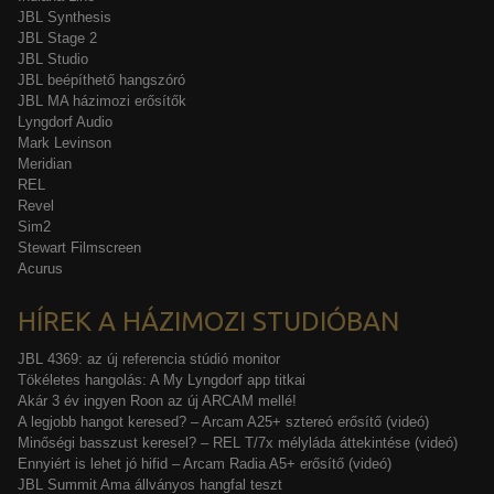
JBL Synthesis
JBL Stage 2
JBL Studio
JBL beépíthető hangszóró
JBL MA házimozi erősítők
Lyngdorf Audio
Mark Levinson
Meridian
REL
Revel
Sim2
Stewart Filmscreen
Acurus
HÍREK A HÁZIMOZI STUDIÓBAN
JBL 4369: az új referencia stúdió monitor
Tökéletes hangolás: A My Lyngdorf app titkai
Akár 3 év ingyen Roon az új ARCAM mellé!
A legjobb hangot keresed? – Arcam A25+ sztereó erősítő (videó)
Minőségi basszust keresel? – REL T/7x mélyláda áttekintése (videó)
Ennyiért is lehet jó hifid – Arcam Radia A5+ erősítő (videó)
JBL Summit Ama állványos hangfal teszt