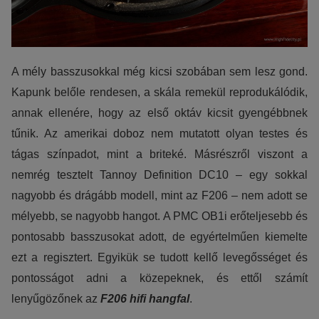
A mély basszusokkal még kicsi szobában sem lesz gond.
Kapunk belőle rendesen, a skála remekül reprodukálódik,
annak ellenére, hogy az első oktáv kicsit gyengébbnek
tűnik. Az amerikai doboz nem mutatott olyan testes és
tágas színpadot, mint a briteké. Másrészről viszont a
nemrég tesztelt Tannoy Definition DC10 – egy sokkal
nagyobb és drágább modell, mint az F206 – nem adott se
mélyebb, se nagyobb hangot. A PMC OB1i erőteljesebb és
pontosabb basszusokat adott, de egyértelműen kiemelte
ezt a regisztert. Egyikük se tudott kellő levegősséget és
pontosságot adni a közepeknek, és ettől számít
lenyűgözőnek az
F206 hifi hangfal
.