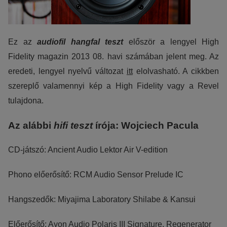
JBL SUMMIT
TÖBBCSATORNÁS VÉGERŐSÍTŐ
BEÉPÍTHETŐ HANGSZÓRÓ
Ez az
audiofil
hangfal teszt
először a lengyel High
JBL SYNTHESIS
MÉDIALEJÁTSZÓ
HIFI DA KONVERTER
Fidelity magazin 2013 08. havi számában jelent meg. Az
JBL BEÉPÍTHETŐ HANGSZÓRÓ
OTTHONI MOZIFOTEL
HÁLÓZATI MÉDIALEJÁTSZÓ
eredeti, lengyel nyelvű változat
itt
elolvasható. A cikkben
szereplő valamennyi kép a High Fidelity vagy a Revel
REVEL
BEÉPÍTHETŐ HANGSZÓRÓ
CD LEJÁTSZÓ
tulajdona.
MARK LEVINSON
KÁBEL
Az alábbi
hifi teszt
írója: Wojciech Pacula
SIM2
NYÁRI AKCIÓ
CD-játszó: Ancient Audio Lektor Air V-edition
STEWART FILMSCREEN
Phono előerősítő: RCM Audio Sensor Prelude IC
MADVR
Hangszedők: Miyajima Laboratory Shilabe & Kansui
Előerősítő: Ayon Audio Polaris III Signature, Regenerator
MERIDIAN