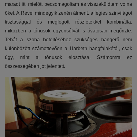
maradt itt, mielőtt becsomagoltam és visszaküldtem volna
őket. A Revel mindegyik zenén átment, a légies színvilágot
tisztasággal és megfogott részletekkel kombinálta,
miközben a tónusok egyensúlyát is óvatosan megőrizte.
Tehát a szoba betöltéséhez szükséges hangerő nem
különbözött számottevően a Harbeth hangfalakétól, csak
úgy, mint a tónusok elosztása. Számomra ez
összességében jót jelentett.