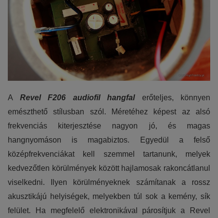
A
Revel F206 audiofil hangfal
erőteljes, könnyen
emészthető stílusban szól. Méretéhez képest az alsó
frekvenciás kiterjesztése nagyon jó, és magas
hangnyomáson is magabiztos. Egyedül a felső
középfrekvenciákat kell szemmel tartanunk, melyek
kedvezőtlen körülmények között hajlamosak rakoncátlanul
viselkedni. Ilyen körülményeknek számítanak a rossz
akusztikájú helyiségek, melyekben túl sok a kemény, sík
felület. Ha megfelelő elektronikával párosítjuk a Revel