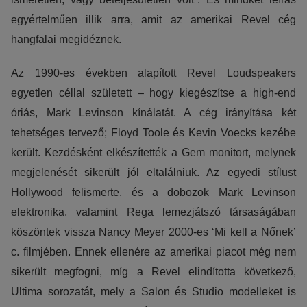
egyértelműen illik arra, amit az amerikai Revel cég
Reklámcélú:
hangfalai megidéznek.
Azért települnek ezek a sütik, hogy a felhasználót számára egyedi
reklámajánlatokkal tudjuk megcélozni.
Az 1990-es években alapított Revel Loudspeakers
egyetlen céllal született – hogy kiegészítse a high-end
óriás, Mark Levinson kínálatát. A cég irányítása két
tehetséges tervező; Floyd Toole és Kevin Voecks kezébe
került. Kezdésként elkészítették a Gem monitort, melynek
megjelenését sikerült jól eltalálniuk. Az egyedi stílust
Hollywood felismerte, és a dobozok Mark Levinson
elektronika, valamint Rega lemezjátszó társaságában
köszöntek vissza Nancy Meyer 2000-es ‘Mi kell a Nőnek’
c. filmjében. Ennek ellenére az amerikai piacot még nem
sikerült megfogni, míg a Revel elindította következő,
Ultima sorozatát, mely a Salon és Studio modelleket is