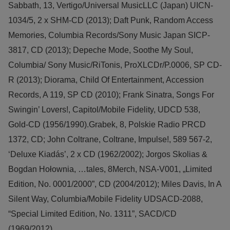
Sabbath, 13, Vertigo/Universal MusicLLC (Japan) UICN-
1034/5, 2 x SHM-CD (2013); Daft Punk, Random Access
Memories, Columbia Records/Sony Music Japan SICP-
3817, CD (2013); Depeche Mode, Soothe My Soul,
Columbia/ Sony Music/RiTonis, ProXLCDr/P.0006, SP CD-
R (2013); Diorama, Child Of Entertainment, Accession
Records, A 119, SP CD (2010); Frank Sinatra, Songs For
Swingin’ Lovers!, Capitol/Mobile Fidelity, UDCD 538,
Gold-CD (1956/1990).Grabek, 8, Polskie Radio PRCD
1372, CD; John Coltrane, Coltrane, Impulse!, 589 567-2,
‘Deluxe Kiadás’, 2 x CD (1962/2002); Jorgos Skolias &
Bogdan Hołownia, …tales, 8Merch, NSA-V001, „Limited
Edition, No. 0001/2000”, CD (2004/2012); Miles Davis, In A
Silent Way, Columbia/Mobile Fidelity UDSACD-2088,
“Special Limited Edition, No. 1311”, SACD/CD
(1969/2012).