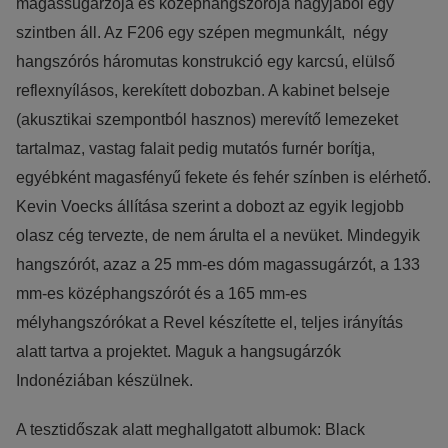
magassugárzója és középhangszórója nagyjából egy
szintben áll. Az F206 egy szépen megmunkált, négy
hangszórós háromutas konstrukció egy karcsú, elülső
reflexnyílásos, kerekített dobozban. A kabinet belseje
(akusztikai szempontból hasznos) merevítő lemezeket
tartalmaz, vastag falait pedig mutatós furnér borítja,
egyébként magasfényű fekete és fehér színben is elérhető.
Kevin Voecks állítása szerint a dobozt az egyik legjobb
olasz cég tervezte, de nem árulta el a nevüket. Mindegyik
hangszórót, azaz a 25 mm-es dóm magassugárzót, a 133
mm-es középhangszórót és a 165 mm-es
mélyhangszórókat a Revel készítette el, teljes irányítás
alatt tartva a projektet. Maguk a hangsugárzók
Indonéziában készülnek.
A tesztidőszak alatt meghallgatott albumok: Black