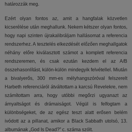
határozzák meg.
Ezért olyan fontos az, amit a hangfalak közvetlen
kicserélése után meghallunk. Nekem kétszer olyan fontos,
hogy napi szinten újrakalibráljam hallásomat a referencia
rendszerhez. A tesztelés elkezdését előzően meghallgatok
néhány előre kiválasztott számot a komplett referencia
rendszeremen, és csak ezután kezdem el az A/B
összehasonlítást, külön-külön mindegyik felvétellel. Miután
a bivalyerős, 300 mm-es mélyhangszóróval felszerelt
Harbeth referenciáról átváltottam a karcsú Revelekre, nem
számítottam arra, hogy utóbbi megőrzi ugyanazt az
árnyaltságot és drámaiságot. Végül is felfogtam a
különbségeket, de az egész teszt alatt erősen belém
ivódott az a pillanat, amikor a Black Sabbath utolsó, 13.
albumának „God Is Dead?” c. száma szólt.