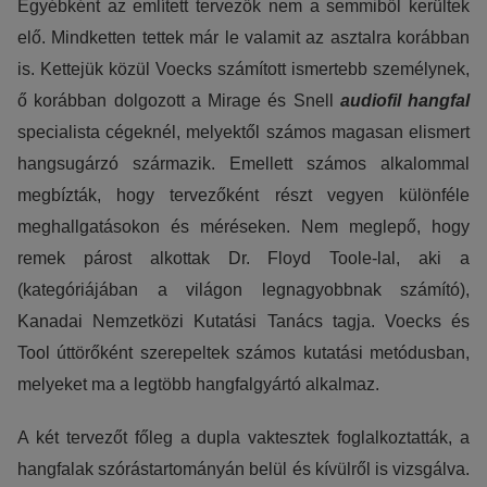
Egyébként az említett tervezők nem a semmiből kerültek
elő. Mindketten tettek már le valamit az asztalra korábban
is. Kettejük közül Voecks számított ismertebb személynek,
ő korábban dolgozott a Mirage és Snell
audiofil hangfal
specialista cégeknél, melyektől számos magasan elismert
hangsugárzó származik. Emellett számos alkalommal
megbízták, hogy tervezőként részt vegyen különféle
meghallgatásokon és méréseken. Nem meglepő, hogy
remek párost alkottak Dr. Floyd Toole-lal, aki a
(kategóriájában a világon legnagyobbnak számító),
Kanadai Nemzetközi Kutatási Tanács tagja. Voecks és
Tool úttörőként szerepeltek számos kutatási metódusban,
melyeket ma a legtöbb hangfalgyártó alkalmaz.
A két tervezőt főleg a dupla vaktesztek foglalkoztatták, a
hangfalak szórástartományán belül és kívülről is vizsgálva.