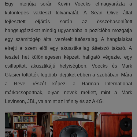
Egy interjúja során Kevin Voecks elmagyarázta a
különleges vakteszt folyamatát. A Sean Olive által
fejlesztett eljárás során az összehasonlított
hangsugárzókat mindig ugyanabba a pozícióba mozgatja
egy számítógép által vezérelt futószalag. A hangfalakat
elrejti a szem elől egy akusztikailag áttetsző takaró. A
tesztet hét különlegesen képzett hallgató végezte, egy
csillapított akusztikájú helyiségben. Voecks és Mark
Glasier töltötték legtöbb idejüket ebben a szobában. Mára
a Revel részét képezi a Harman International
márkacsoportnak, olyan nevek mellett, mint a Mark
Levinson, JBL, valamint az Infinity és az AKG.