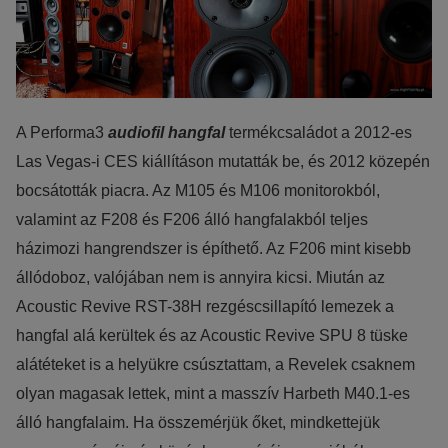
A Performa3
audiofil hangfal
termékcsaládot a 2012-es
Las Vegas-i CES kiállításon mutatták be, és 2012 közepén
bocsátották piacra. Az M105 és M106 monitorokból,
valamint az F208 és F206 álló hangfalakból teljes
házimozi hangrendszer is építhető. Az F206 mint kisebb
állódoboz, valójában nem is annyira kicsi. Miután az
Acoustic Revive RST-38H rezgéscsillapító lemezek a
hangfal alá kerültek és az Acoustic Revive SPU 8 tüske
alátéteket is a helyükre csúsztattam, a Revelek csaknem
olyan magasak lettek, mint a masszív Harbeth M40.1-es
álló hangfalaim. Ha összemérjük őket, mindkettejük