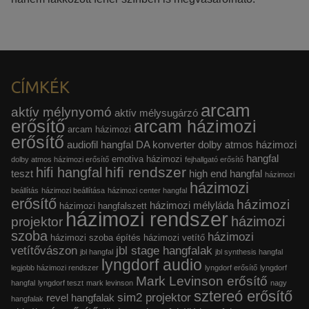
CÍMKÉK
arcam
aktív mélynyomó
aktív mélysugárzó
erősítő
arcam házimozi
arcam házimozi
erősítő
audiofil hangfal
DA konverter
dolby atmos házimozi
hangfal
emotiva házimozi
dolby atmos házimozi erősítő
fejhallgató erősítő
hifi rendszer
hifi hangfal
teszt
high end hangfal
házimozi
házimozi
beállítás
házimozi beállítása
házimozi center hangfal
erősítő
házimozi
házimozi mélyláda
házimozi hangfalszett
házimozi rendszer
házimozi
projektor
szoba
házimozi
házimozi szoba építés
házimozi vetítő
vetítővászon
jbl stage hangfalak
jbl hangfal
jbl synthesis hangfal
lyngdorf audio
legjobb házimozi rendszer
lyngdorf erősítő
lyngdorf
Mark Levinson erősítő
hangfal
lyngdorf teszt
mark levinson
nagy
sztereó erősítő
sim2 projektor
revel hangfalak
hangfalak