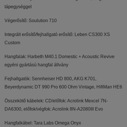
tápegységgel
INDIANA LINE
Végerősítő: Soulution 710
Integrált erősítő/fejhallgató erősítő: Leben CS300 XS
Custom
Hangfalak: Harbeth M40.1 Domestic + Acoustic Revive
egyéni gyártású hangfal állvány
Fejhallgatók: Sennheiser HD 800, AKG K701,
Beyerdynamic DT 990 Pro 600 Ohm Vintage, HifiMan HE6
Összekötő kábelek: CD/előfok: Acrolink Mexcel 7N-
DA6300, előfok/végfok: Acrolink 8N-A2080III Evo
Hangfalkábel: Tara Labs Omega Onyx