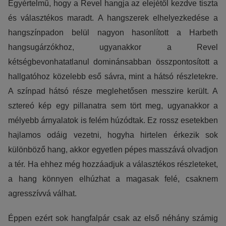
Egyértelmű, hogy a Revel hangja az elejétől kezdve tiszta
és választékos maradt. A hangszerek elhelyezkedése a
hangszínpadon belül nagyon hasonlított a Harbeth
hangsugárzókhoz, ugyanakkor a Revel
kétségbevonhatatlanul dominánsabban összpontosított a
hallgatóhoz közelebb eső sávra, mint a hátsó részletekre.
A színpad hátsó része meglehetősen messzire került. A
sztereó kép egy pillanatra sem tört meg, ugyanakkor a
mélyebb árnyalatok is felém húzódtak. Ez rossz esetekben
hajlamos odáig vezetni, hogyha hirtelen érkezik sok
különböző hang, akkor egyetlen pépes masszává olvadjon
a tér. Ha ehhez még hozzáadjuk a választékos részleteket,
a hang könnyen elhúzhat a magasak felé, csaknem
agresszívvá válhat.
Éppen ezért sok hangfalpár csak az első néhány számig