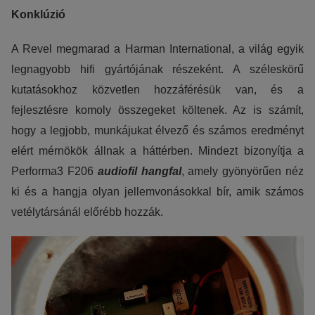
Konklúzió
A Revel megmarad a Harman International, a világ egyik
legnagyobb hifi gyártójának részeként. A széleskörű
kutatásokhoz közvetlen hozzáférésük van, és a
fejlesztésre komoly összegeket költenek. Az is számít,
hogy a legjobb, munkájukat élvező és számos eredményt
elért mérnökök állnak a háttérben. Mindezt bizonyítja a
Performa3 F206
audiofil hangfal
, amely gyönyörűen néz
ki és a hangja olyan jellemvonásokkal bír, amik számos
vetélytársánál előrébb hozzák.