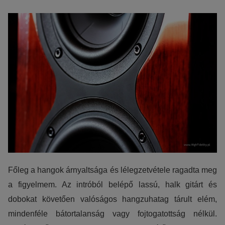
Főleg a hangok árnyaltsága és lélegzetvétele ragadta meg
a figyelmem. Az intróból belépő lassú, halk gitárt és
dobokat követően valóságos hangzuhatag tárult elém,
mindenféle bátortalanság vagy fojtogatottság nélkül.