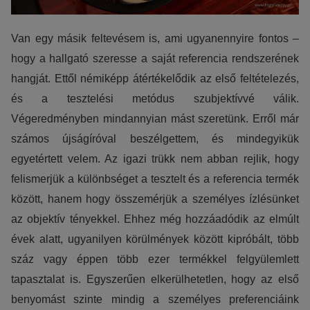
Van egy másik feltevésem is, ami ugyanennyire fontos –
hogy a hallgató szeresse a saját referencia rendszerének
hangját. Ettől némiképp átértékelődik az első feltételezés,
és a tesztelési metódus szubjektívvé válik.
Végeredményben mindannyian mást szeretünk. Erről már
számos újságíróval beszélgettem, és mindegyikük
egyetértett velem. Az igazi trükk nem abban rejlik, hogy
felismerjük a különbséget a tesztelt és a referencia termék
között, hanem hogy összemérjük a személyes ízlésünket
az objektív tényekkel. Ehhez még hozzáadódik az elmúlt
évek alatt, ugyanilyen körülmények között kipróbált, több
száz vagy éppen több ezer termékkel felgyülemlett
tapasztalat is. Egyszerűen elkerülhetetlen, hogy az első
benyomást szinte mindig a személyes preferenciáink