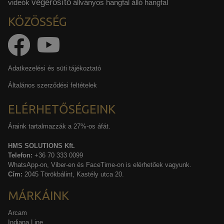
végerősítő
videók
állványos hangfal
álló hangfal
KÖZÖSSÉG
Adatkezelési és süti tájékoztató
Általános szerződési feltételek
ELÉRHETŐSÉGEINK
Áraink tartalmazzák a 27%-os áfát.
HMS SOLUTIONS Kft.
Telefon:
+36 70 333 0099
WhatsApp-on, Viber-en és FaceTime-on is elérhetőek vagyunk.
Cím:
2045 Törökbálint, Kastély utca 20.
MÁRKÁINK
Arcam
Indiana Line