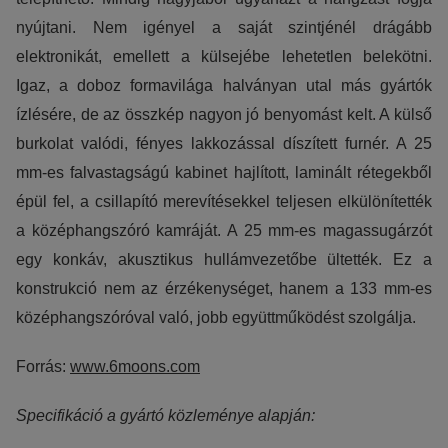
nyújtani. Nem igényel a saját szintjénél drágább
elektronikát, emellett a külsejébe lehetetlen belekötni.
Igaz, a doboz formavilága halványan utal más gyártók
ízlésére, de az összkép nagyon jó benyomást kelt. A külső
burkolat valódi, fényes lakkozással díszített furnér. A 25
mm-es falvastagságú kabinet hajlított, laminált rétegekből
épül fel, a csillapító merevítésekkel teljesen elkülönítették
a középhangszóró kamráját. A 25 mm-es magassugárzót
egy konkáv, akusztikus hullámvezetőbe ültették. Ez a
konstrukció nem az érzékenységet, hanem a 133 mm-es
középhangszóróval való, jobb együttműködést szolgálja.
Forrás:
www.6moons.com
Specifikáció a gyártó közleménye alapján: