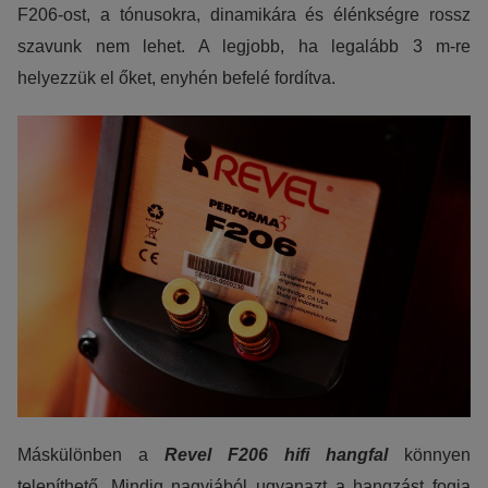
F206-ost, a tónusokra, dinamikára és élénkségre rossz
szavunk nem lehet. A legjobb, ha legalább 3 m-re
helyezzük el őket, enyhén befelé fordítva.
Máskülönben a
Revel F206 hifi hangfal
könnyen
telepíthető. Mindig nagyjából ugyanazt a hangzást fogja