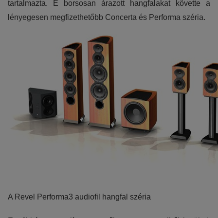
tartalmazta. E borsosan árazott hangfalakat követte a
lényegesen megfizethetőbb Concerta és Performa széria.
A Revel Performa3 audiofil hangfal széria