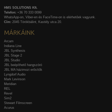
HMS SOLUTIONS Kft.
Telefon:
+36 70 333 0099
WhatsApp-on, Viber-en és FaceTime-on is elérhetőek vagyunk.
Cím:
2045 Törökbálint, Kastély utca 20.
MÁRKÁINK
Arcam
Indiana Line
JBL Synthesis
JBL Stage 2
JBL Studio
JBL beépíthető hangszóró
JBL MA házimozi erősítők
Lyngdorf Audio
Mark Levinson
Meridian
REL
Revel
Sim2
Stewart Filmscreen
Acurus