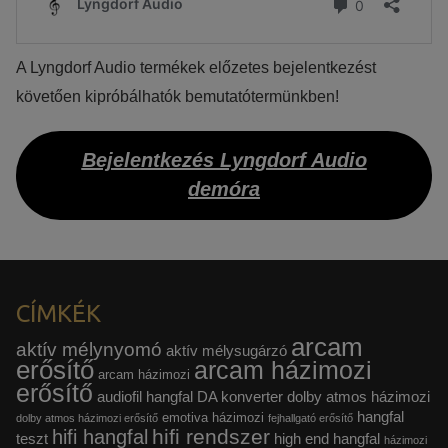
Azért települnek ezek a sütik, hogy a felhasználót számára
egyedi, releváns, érdeklődési körébe tartozó
A Lyngdorf Audio termékek előzetes bejelentkezést
reklámajánlatokkal tudjuk megcélozni.
követően kipróbálhatók bemutatótermünkben!
Bejelentkezés Lyngdorf Audio
demóra
CÍMKÉK
arcam
aktív mélynyomó
aktív mélysugárzó
erősítő
arcam házimozi
arcam házimozi
erősítő
audiofil hangfal
DA konverter
dolby atmos házimozi
hangfal
emotiva házimozi
dolby atmos házimozi erősítő
fejhallgató erősítő
hifi rendszer
hifi hangfal
teszt
high end hangfal
házimozi