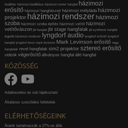
házimozi
beállítás
házimozi beállítása
házimozi center hangfal
erősítő
házimozi
házimozi mélyláda
házimozi hangfalszett
házimozi rendszer
házimozi
projektor
szoba
házimozi
házimozi szoba építés
házimozi vetítő
vetítővászon
jbl stage hangfalak
jbl hangfal
jbl synthesis hangfal
lyngdorf audio
legjobb házimozi rendszer
lyngdorf erősítő
lyngdorf
Mark Levinson erősítő
hangfal
lyngdorf teszt
mark levinson
nagy
sztereó erősítő
sim2 projektor
revel hangfalak
hangfalak
végerősítő
videók
állványos hangfal
álló hangfal
KÖZÖSSÉG
Adatkezelési és süti tájékoztató
Általános szerződési feltételek
ELÉRHETŐSÉGEINK
Áraink tartalmazzák a 27%-os áfát.