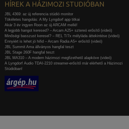
HÍREK A HÁZIMOZI STUDIÓBAN
JBL 4369: az új referencia stúdió monitor
Tökéletes hangolás: A My Lyngdorf app titkai
Akár 3 év ingyen Roon az új ARCAM mellé!
A legjobb hangot keresed? – Arcam A25+ sztereó erősítő (videó)
Minőségi basszust keresel? – REL T/7x mélyláda áttekintése (videó)
Ennyiért is lehet jó hifid – Arcam Radia A5+ erősítő (videó)
JBL Summit Ama állványos hangfal teszt
JBL Stage 260F hangfal teszt
JBL MA310 – A modern házimozi megfizethető alapköve (videó)
A Lyngdorf Audio TDAI-2210 streamer-erősítő már elérhető a Házimozi
Stúdióban!