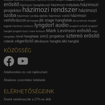
erősítő
házimozi
házimozi mélyláda
házimozi hangfalszett
házimozi rendszer
házimozi
projektor
szoba
házimozi
házimozi szoba építés
házimozi vetítő
vetítővászon
jbl stage hangfalak
jbl hangfal
jbl synthesis hangfal
lyngdorf audio
legjobb házimozi rendszer
lyngdorf erősítő
lyngdorf
Mark Levinson erősítő
hangfal
lyngdorf teszt
mark levinson
nagy
sztereó erősítő
sim2 projektor
revel hangfalak
hangfalak
végerősítő
videók
állványos hangfal
álló hangfal
KÖZÖSSÉG
Adatkezelési és süti tájékoztató
Általános szerződési feltételek
ELÉRHETŐSÉGEINK
Áraink tartalmazzák a 27%-os áfát.