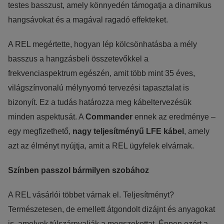
testes basszust, amely könnyedén támogatja a dinamikus
hangsávokat és a magával ragadó effekteket.
A REL megértette, hogyan lép kölcsönhatásba a mély
basszus a hangzásbeli összetevőkkel a
frekvenciaspektrum egészén, amit több mint 35 éves,
világszínvonalú mélynyomó tervezési tapasztalat is
bizonyít. Ez a tudás határozza meg kábeltervezésük
minden aspektusát. A
Commander
ennek az eredménye –
egy megfizethető,
nagy teljesítményű LFE kábel
, amely
azt az élményt nyújtja, amit a REL ügyfelek elvárnak.
Színben passzol bármilyen szobához
A REL vásárlói többet várnak el. Teljesítményt?
Természetesen, de emellett átgondolt dizájnt és anyagokat
is, amelyek túlszárnyalják a megszokottat. Éppen ezért a