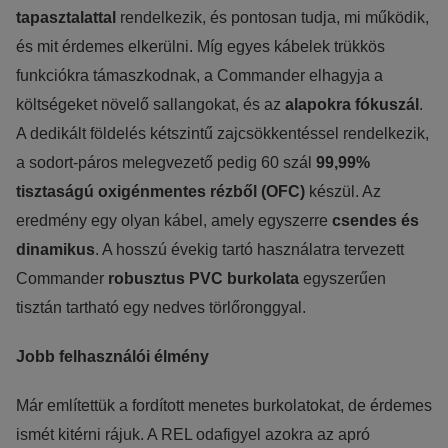
tapasztalattal
rendelkezik, és pontosan tudja, mi működik,
és mit érdemes elkerülni. Míg egyes kábelek trükkös
funkciókra támaszkodnak, a Commander elhagyja a
költségeket növelő sallangokat, és az
alapokra fókuszál
.
A dedikált földelés kétszintű zajcsökkentéssel rendelkezik,
a sodort-páros melegvezető pedig 60 szál
99,99%
tisztaságú oxigénmentes rézből (OFC)
készül. Az
eredmény egy olyan kábel, amely egyszerre
csendes és
dinamikus
. A hosszú évekig tartó használatra tervezett
Commander
robusztus PVC burkolata
egyszerűen
tisztán tartható egy nedves törlőronggyal.
Jobb felhasználói élmény
Már említettük a fordított menetes burkolatokat, de érdemes
ismét kitérni rájuk. A REL odafigyel azokra az apró