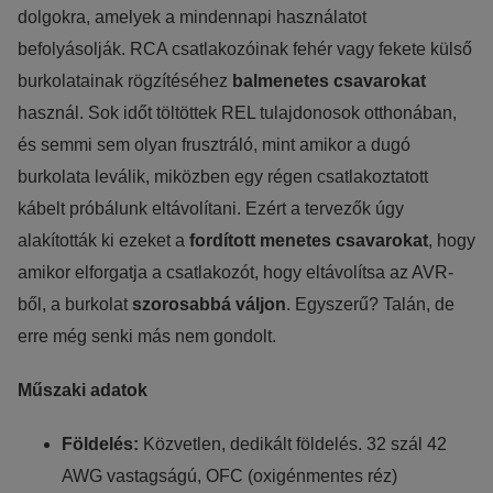
dolgokra, amelyek a mindennapi használatot
befolyásolják. RCA csatlakozóinak fehér vagy fekete külső
burkolatainak rögzítéséhez
balmenetes csavarokat
használ. Sok időt töltöttek REL tulajdonosok otthonában,
és semmi sem olyan frusztráló, mint amikor a dugó
burkolata leválik, miközben egy régen csatlakoztatott
kábelt próbálunk eltávolítani. Ezért a tervezők úgy
alakították ki ezeket a
fordított menetes csavarokat
, hogy
amikor elforgatja a csatlakozót, hogy eltávolítsa az AVR-
ből, a burkolat
szorosabbá váljon
. Egyszerű? Talán, de
erre még senki más nem gondolt.
Műszaki adatok
Földelés:
Közvetlen, dedikált földelés. 32 szál 42
AWG vastagságú, OFC (oxigénmentes réz)