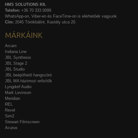
HMS SOLUTIONS Kft.
Telefon:
+36 70 333 0099
WhatsApp-on, Viber-en és FaceTime-on is elérhetőek vagyunk.
Cím:
2045 Törökbálint, Kastély utca 20.
MÁRKÁINK
Arcam
Indiana Line
JBL Synthesis
JBL Stage 2
JBL Studio
JBL beépíthető hangszóró
JBL MA házimozi erősítők
Lyngdorf Audio
Mark Levinson
Meridian
REL
Revel
Sim2
Stewart Filmscreen
Acurus