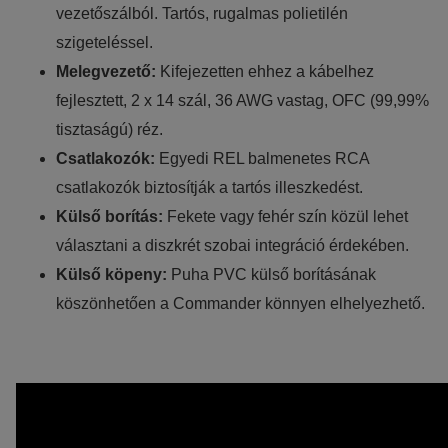
vezetőszálból. Tartós, rugalmas polietilén
szigeteléssel.
Melegvezető:
Kifejezetten ehhez a kábelhez
fejlesztett, 2 x 14 szál, 36 AWG vastag, OFC (99,99%
tisztaságú) réz.
Csatlakozók:
Egyedi REL balmenetes RCA
csatlakozók biztosítják a tartós illeszkedést.
Külső borítás:
Fekete vagy fehér szín közül lehet
választani a diszkrét szobai integráció érdekében.
Külső köpeny:
Puha PVC külső borításának
köszönhetően a Commander könnyen elhelyezhető.