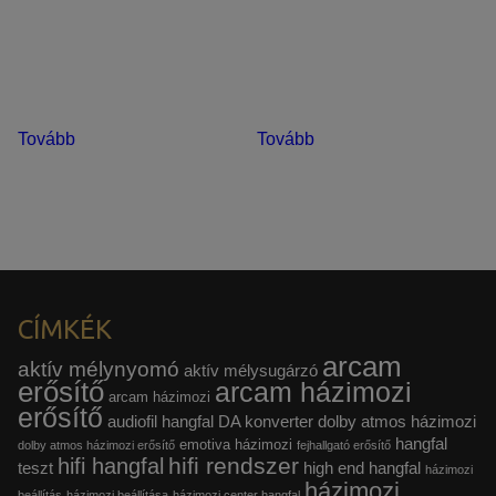
Tovább
Tovább
CÍMKÉK
arcam
aktív mélynyomó
aktív mélysugárzó
erősítő
arcam házimozi
arcam házimozi
erősítő
audiofil hangfal
DA konverter
dolby atmos házimozi
hangfal
emotiva házimozi
dolby atmos házimozi erősítő
fejhallgató erősítő
hifi rendszer
hifi hangfal
teszt
high end hangfal
házimozi
házimozi
beállítás
házimozi beállítása
házimozi center hangfal