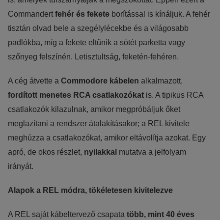
Commandert
fehér és fekete
borítással is kínáljuk. A fehér
tisztán olvad bele a szegélylécekbe és a világosabb
padlókba, míg a fekete eltűnik a sötét parketta vagy
szőnyeg felszínén. Letisztultság, feketén-fehéren.
A cég átvette a
Commodore kábelen
alkalmazott,
fordított menetes RCA csatlakozókat
is. A tipikus RCA
csatlakozók kilazulnak, amikor megpróbáljuk őket
meglazítani a rendszer átalakításakor; a REL kivitele
meghúzza a csatlakozókat, amikor eltávolítja azokat. Egy
apró, de okos részlet,
nyilakkal
mutatva a jelfolyam
irányát.
Alapok a REL módra, tökéletesen kivitelezve
A REL saját kábeltervező csapata
több, mint 40 éves