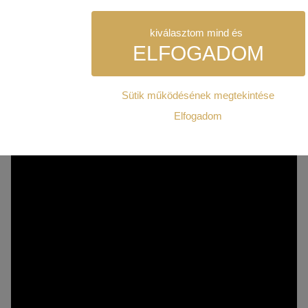
LEÍRÁS
kiválasztom mind és
ELFOGADOM
Sütik működésének megtekintése
Szükséges:
Elfogadom
Az weboldal működéséhez elengedhetetlenül szükséges sütik. Ez
weboldalt nem lehet megtekinteni.
Statisztikai:
A weboldal statisztikáinak elemzésével tudjuk weboldalunkat hat
hogy a lehető legmagasabb felhasználói élményt nyújtsuk kedves 
Ezért gyűjtünk statisztikai adatokat a Google Analytics segítségé
kizárólag az IP címeket tárolja a személyes adatok közül.
Reklámcélú:
Azért települnek ezek a sütik, hogy a felhasználót számára egyedi