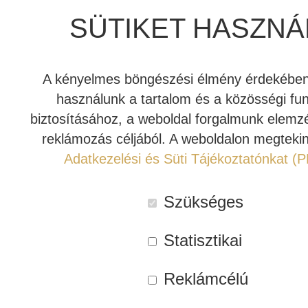
kiemelkedő értéket
kínálva azzal az összeszerelési
SÜTIKET HASZNÁ
minőséggel és hangteljesítménnyel, amelyről a REL híres.
INDIANA LINE
Ideális kiegészítő a REL Serie T/x, HT/1003MKII,
HT/1205MKII és Classic 98 modelljeihez.
A kényelmes böngészési élmény érdekében 
használunk a tartalom és a közösségi fu
Rendelhető
biztosításához, a weboldal forgalmunk elemz
reklámozás céljából. A weboldalon megtekin
Kosárba teszem
REL
Adatkezelési és Süti Tájékoztatónkat (
Commander
mélyláda
Cikkszám:
REL-Commander-5m-WH
Szükséges
kábel
Kategóriák:
REL
,
Kábel
(5
Címke:
Aktív mélyláda kábel
Statisztikai
m,
fehér)
Leírás
Vélemények (0)
Reklámcélú
mennyiség