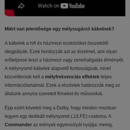
érdeklődési körébe tartozó reklámajánlatokkal tudjuk megcélozni.
Miért van jelentősége egy mélysugárzó kábelnek?
A kábelek a hifi és házimozi eszközöket összekötő
idegpályák. Ezek hordozzák azt az érzelmet, ami olyan
erőteljessé teszi a házimozi vagy zenehallgatás élményét.
A mélynyomó kábelek alapvető fontosságúak, mivel
közvetíteniük kell a
mélyfrekvenciás effektek
teljes
információtartalmát. Ezek a részletek határozzák meg az
általunk annyira szeretett filmeket és műsorokat.
Épp ezért követeli meg a Dolby, hogy minden moziban
legyen egy dedikált mélynyomó (.1/LFE) csatorna. A
Commander
az erények egyensúlyát nyújtja: meleg,