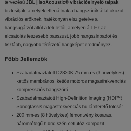
tervezésű
JBL | IsoAcoustic® vibrációelnyelő talpak
biztosítják, amelyek ellenállnak a hangszórók által okozott
vibrációs erőknek, hatékonyan elszigetelve a
hangsugárzót attól a felülettől, amelyen áll. Ez az
elcsatolás feszesebb basszust, jobb hangszínpadot és
tisztább, nagyobb térérzetű hangképet eredményez.
Főbb Jellemzők
Szabadalmaztatott D2830K 75 mm-es (3 hüvelykes)
kettős membrános, kettős motoros magasfrekvenciás
kompressziós hangszóró
Szabadalmaztatott High-Definition Imaging (HDI™)
Sonoglass® magasfrekvenciás hullámterelő tölcsér
200 mm-es (8 hüvelykes) fémöntvény kosaras,
háromrétegű hibrid szén-cellulóz kompozit