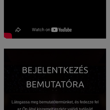
BEJELENTKEZÉS
BEMUTATÓRA
Látogassa meg bemutatótermünket, és fedezze fel
az Ön által kiszemelt eszköz valódi tudását!