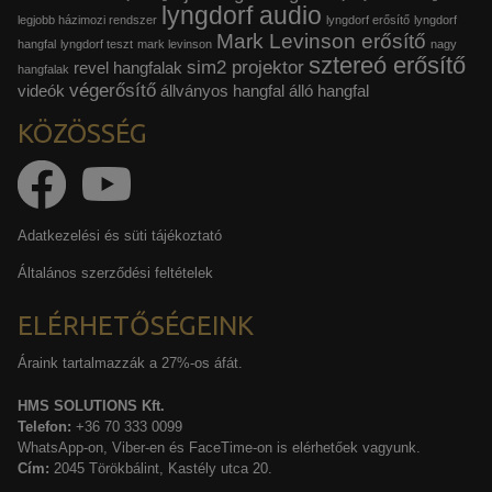
lyngdorf audio
legjobb házimozi rendszer
lyngdorf erősítő
lyngdorf
Mark Levinson erősítő
hangfal
lyngdorf teszt
mark levinson
nagy
sztereó erősítő
sim2 projektor
revel hangfalak
hangfalak
végerősítő
videók
állványos hangfal
álló hangfal
KÖZÖSSÉG
Adatkezelési és süti tájékoztató
Általános szerződési feltételek
ELÉRHETŐSÉGEINK
Áraink tartalmazzák a 27%-os áfát.
HMS SOLUTIONS Kft.
Telefon:
+36 70 333 0099
WhatsApp-on, Viber-en és FaceTime-on is elérhetőek vagyunk.
Cím:
2045 Törökbálint, Kastély utca 20.