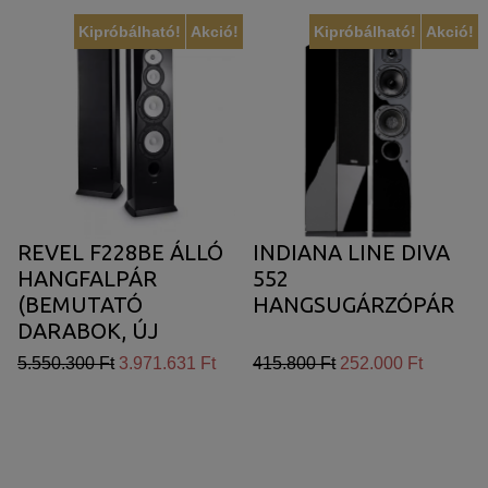
Kipróbálható!
Akció!
Kipróbálható!
Akció!
REVEL F228BE ÁLLÓ
INDIANA LINE DIVA
HANGFALPÁR
552
(BEMUTATÓ
HANGSUGÁRZÓPÁR
DARABOK, ÚJ
FEKETE SZÍNBEN)
5.550.300 Ft
3.971.631 Ft
415.800 Ft
252.000 Ft