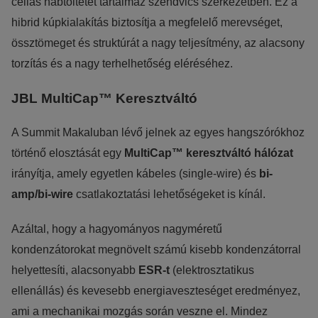
cellás habtöltetet tartalmaz szendvics szerkezetben. Ez a
hibrid kúpkialakítás biztosítja a megfelelő merevséget,
össztömeget és struktúrát a nagy teljesítmény, az alacsony
torzítás és a nagy terhelhetőség eléréséhez.
JBL MultiCap™ Keresztváltó
A Summit Makaluban lévő jelnek az egyes hangszórókhoz
történő elosztását egy
MultiCap™ keresztváltó hálózat
irányítja, amely egyetlen kábeles (single-wire) és
bi-
amp/bi-wire
csatlakoztatási lehetőségeket is kínál.
Azáltal, hogy a hagyományos nagyméretű
kondenzátorokat megnövelt számú kisebb kondenzátorral
helyettesíti, alacsonyabb
ESR-t
(elektrosztatikus
ellenállás) és kevesebb energiaveszteséget eredményez,
ami a mechanikai mozgás során veszne el. Mindez