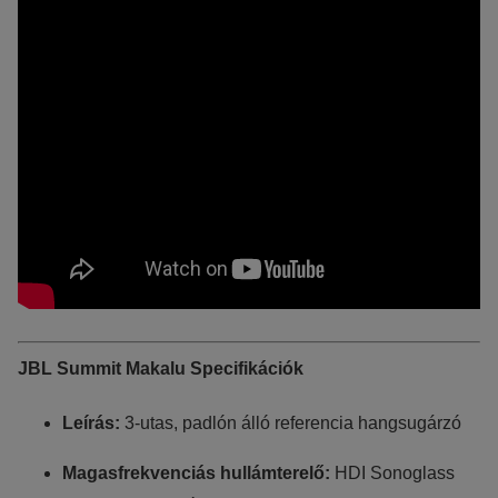
JBL Summit Makalu Specifikációk
Leírás:
3-utas, padlón álló referencia hangsugárzó
Magasfrekvenciás hullámterelő:
HDI Sonoglass