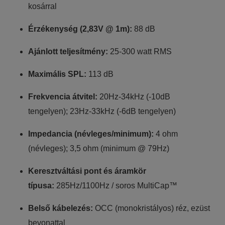
kosárral
Érzékenység (2,83V @ 1m):
88 dB
Ajánlott teljesítmény:
25-300 watt RMS
Maximális SPL:
113 dB
Frekvencia átvitel:
20Hz-34kHz (-10dB
tengelyen); 23Hz-33kHz (-6dB tengelyen)
Impedancia (névleges/minimum):
4 ohm
(névleges); 3,5 ohm (minimum @ 79Hz)
Keresztváltási pont és áramkör
típusa:
285Hz/1100Hz / soros MultiCap™
Belső kábelezés:
OCC (monokristályos) réz, ezüst
bevonattal