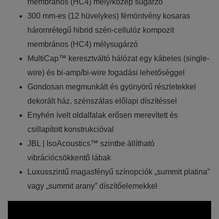
membrános (HC4) mély/közép sugárzó
300 mm-es (12 hüvelykes) fémöntvény kosaras
háromrétegű hibrid szén-cellulóz kompozit
membrános (HC4) mélysugárzó
MultiCap™ keresztváltó hálózat egy kábeles (single-
wire) és bi-amp/bi-wire fogadási lehetőséggel
Gondosan megmunkált és gyönyörű részletekkel
dekorált ház, szénszálas előlapi díszítéssel
Enyhén ívelt oldalfalak erősen merevített és
csillapított konstrukcióval
JBL | IsoAcoustics™ szintbe állítható
vibrációcsökkentő lábak
Luxusszintű magasfényű színopciók „summit platina”
vagy „summit arany” díszítőelemekkel