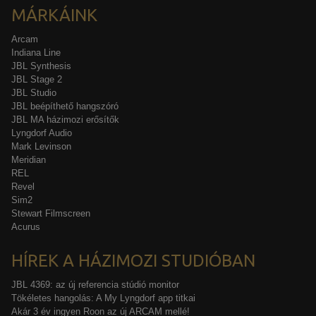
MÁRKÁINK
Arcam
Indiana Line
JBL Synthesis
JBL Stage 2
JBL Studio
JBL beépíthető hangszóró
JBL MA házimozi erősítők
Lyngdorf Audio
Mark Levinson
Meridian
REL
Revel
Sim2
Stewart Filmscreen
Acurus
HÍREK A HÁZIMOZI STUDIÓBAN
JBL 4369: az új referencia stúdió monitor
Tökéletes hangolás: A My Lyngdorf app titkai
Akár 3 év ingyen Roon az új ARCAM mellé!