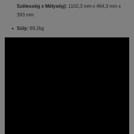
Szélesség x Mélység):
1102,3 mm x 464,3 mm x
393 mm
Súly:
69,2kg