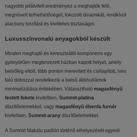
nagyobb jelátvitelt eredményez a meghajtók felé,
megnövelt terhelhetőséget, fokozott dinamikát, rendkívül
alacsony torzítást és kivételes tisztaságot.
Luxusszínvonalú anyagokból készült
Minden meghajtó és keresztváltó komponens egy
gyönyörűen megtervezett házban kapott helyet, amely
belsőleg eltolt, több ponton merevített és csillapított, íves
falú dobozzal rendelkezik a belső állóhullámok
minimalizálása érdekében. Válassztható
magasfényű
festett fekete
kivitelben,
Summit-platina
díszítőelemekkel, vagy
magasfényű ébenfa furnér
kivitelben,
Summit-arany
díszítőelemekkel.
A Summit Makalu padlón történő elhelyezését egyedi