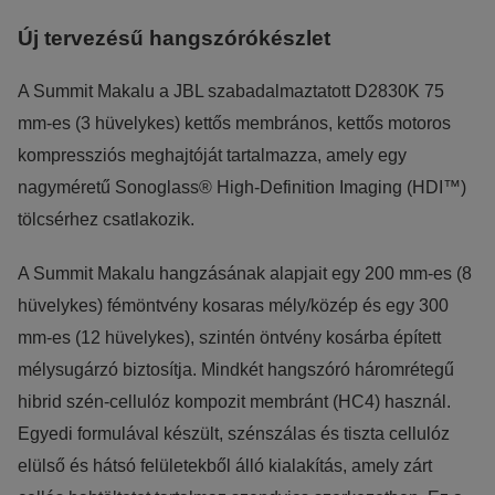
Statisztikai:
Új tervezésű hangszórókészlet
A weboldal statisztikáinak elemzésével tudjuk weboldalunkat
hatékonyabbá tenni, hogy a lehető legmagasabb felhasználói
A Summit Makalu a JBL szabadalmaztatott D2830K 75
élményt nyújtsuk kedves látogatóinknak. Ezért gyűjtünk
mm-es (3 hüvelykes) kettős membrános, kettős motoros
statisztikai adatokat a Google Analytics segítségével, amely
kompressziós meghajtóját tartalmazza, amely egy
kizárólag az IP címeket tárolja a személyes adatok közül.
nagyméretű Sonoglass® High-Definition Imaging (HDI™)
Reklámcélú:
tölcsérhez csatlakozik.
Azért települnek ezek a sütik, hogy a felhasználót számára
A Summit Makalu hangzásának alapjait egy 200 mm-es (8
egyedi, releváns, érdeklődési körébe tartozó
hüvelykes) fémöntvény kosaras mély/közép és egy 300
reklámajánlatokkal tudjuk megcélozni.
mm-es (12 hüvelykes), szintén öntvény kosárba épített
mélysugárzó biztosítja. Mindkét hangszóró háromrétegű
hibrid szén-cellulóz kompozit membránt (HC4) használ.
Egyedi formulával készült, szénszálas és tiszta cellulóz
elülső és hátsó felületekből álló kialakítás, amely zárt