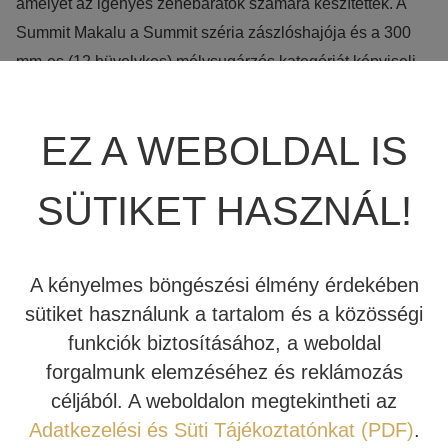
amelyet az igényes zenebarátok számára készítettek. A
Summit Makalu a Summit széria zászlóshajója és a 300
INDIANA LINE
mm-es (12 hüvelykes) mélysugárzós kategóriát képviseli.
Raktáron - Kipróbálható Stúdiónkban
EZ A WEBOLDAL IS
Kosárba teszem
JBL
Summit
SÜTIKET HASZNÁL!
Makalu
Cikkszám:
JBL-sum-mak-BL
high
Kategóriák:
Álló hangfal
,
Hifi Hangfal
,
JBL Synthesis
end
A kényelmes böngészési élmény érdekében
Címkék:
álló hangfal
,
audiofil hangfal
,
hifi hangfal
,
high
hifi
sütiket használunk a tartalom és a közösségi
end hangfal
,
jbl hangfal
,
JBL Summit
hangfalpár
funkciók biztosításához, a weboldal
(lakk-
forgalmunk elemzéséhez és reklámozás
Leírás
Letöltések
fekete)
céljából. A weboldalon megtekintheti az
mennyiség
Adatkezelési és Süti Tájékoztatónkat (PDF)
.
LEÍRÁS