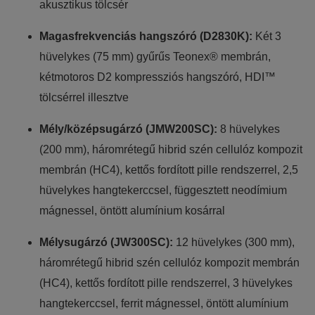
akusztikus tölcsér
Magasfrekvenciás hangszóró (D2830K):
Két 3
hüvelykes (75 mm) gyűrűs Teonex® membrán,
kétmotoros D2 kompressziós hangszóró, HDI™
tölcsérrel illesztve
Mély/középsugárzó (JMW200SC):
8 hüvelykes
(200 mm), háromrétegű hibrid szén cellulóz kompozit
membrán (HC4), kettős fordított pille rendszerrel, 2,5
hüvelykes hangtekerccsel, függesztett neodímium
mágnessel, öntött alumínium kosárral
Mélysugárzó (JW300SC):
12 hüvelykes (300 mm),
háromrétegű hibrid szén cellulóz kompozit membrán
(HC4), kettős fordított pille rendszerrel, 3 hüvelykes
hangtekerccsel, ferrit mágnessel, öntött alumínium