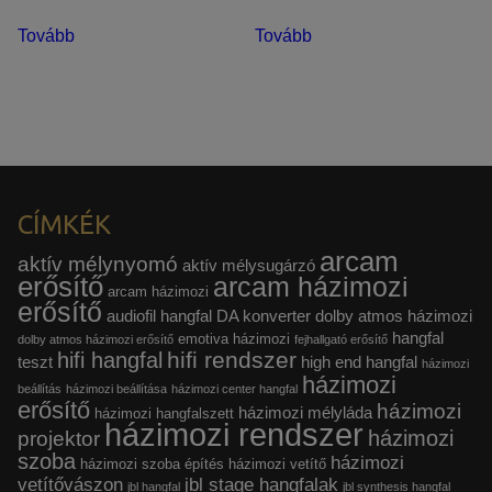
Tovább
Tovább
CÍMKÉK
arcam
aktív mélynyomó
aktív mélysugárzó
erősítő
arcam házimozi
arcam házimozi
erősítő
audiofil hangfal
DA konverter
dolby atmos házimozi
hangfal
emotiva házimozi
dolby atmos házimozi erősítő
fejhallgató erősítő
hifi rendszer
hifi hangfal
teszt
high end hangfal
házimozi
házimozi
beállítás
házimozi beállítása
házimozi center hangfal
erősítő
házimozi
házimozi mélyláda
házimozi hangfalszett
házimozi rendszer
házimozi
projektor
szoba
házimozi
házimozi szoba építés
házimozi vetítő
vetítővászon
jbl stage hangfalak
jbl hangfal
jbl synthesis hangfal