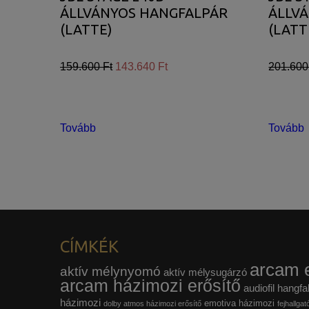
ÁLLVÁNYOS HANGFALPÁR
ÁLLV
(LATTE)
(LATT
159.600 Ft
143.640 Ft
201.600
Tovább
Tovább
CÍMKÉK
arcam e
aktív mélynyomó
aktív mélysugárzó
arcam házimozi erősítő
audiofil hangfa
házimozi
emotiva házimozi
dolby atmos házimozi erősítő
fejhallgat