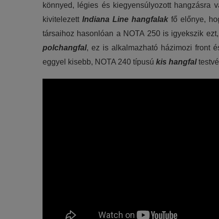
könnyed, légies és kiegyensúlyozott hangzásra vág
kivitelezett
Indiana Line hangfalak
fő előnye, ho
társaihoz hasonlóan a NOTA 250 is igyekszik ezt,
polchangfal
, ez is alkalmazható házimozi front 
eggyel kisebb, NOTA 240 típusú
kis hangfal
testvé