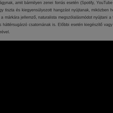
ynak, amit bármilyen zenei forrás esetén (Spotify, YouTube v
gy tiszta és kiegyensúlyozott hangzást nyújtanak, miközben h
 a márkára jellemző, naturalista megszólalásmódot nyújtani 
és háttérsugárzó csatornának is. Előbbi esetén kiegészítő va
rével.