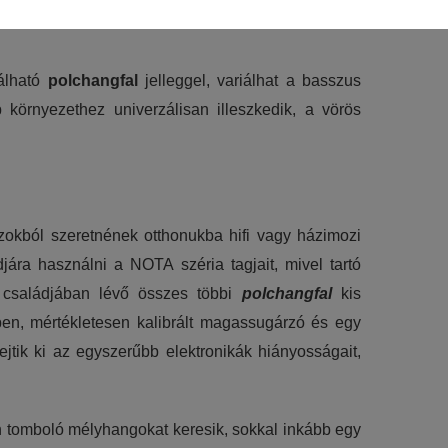
nálható
polchangfal
jelleggel, variálhat a basszus
lhasználói élményt nyújtsuk kedves
b környezethez univerzálisan illeszkedik, a vörös
et tárolja a személyes adatok közül.
jánlatokkal tudjuk megcélozni.
zokból szeretnének otthonukba hifi vagy házimozi
ára használni a NOTA széria tagjait, mivel tartó
 családjában lévő összes többi
polchangfal
kis
ében, mértékletesen kalibrált magassugárzó és egy
jtik ki az egyszerűbb elektronikák hiányosságait,
n tomboló mélyhangokat keresik, sokkal inkább egy