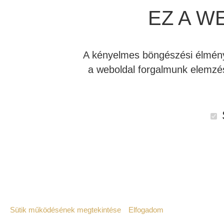
EZ A W
A kényelmes böngészési élmény 
a weboldal forgalmunk elemzés
Sütik működésének megtekintése
Elfogadom
Leírás