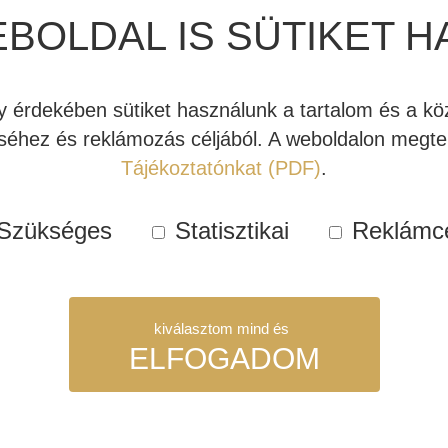
alkalmazható. Különösen aj
EBOLDAL IS SÜTIKET H
akik teljesen
polchangfal
termék ára egy darabra érte
érdekében sütiket használunk a tartalom és a köz
Kipróbálható bemutatóte
éhez és reklámozás céljából. A weboldalon megtek
Tájékoztatónkat (PDF)
.
Raktáro
Kosárba teszem
Polchangfal
Szükséges
Statisztikai
Reklámc
-
Indiana
Cikkszám:
IN013
Line
Kategóriák:
Akciós hangfal
,
kiválasztom mind és
Nota
Címkék:
állványos hangfal
,
ELFOGADOM
250
kétutas hangfal
,
kis hangfal
mennyiség