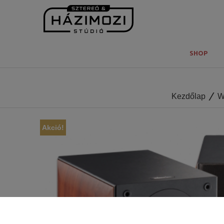
SHOP
Kezdőlap
W
Akció!