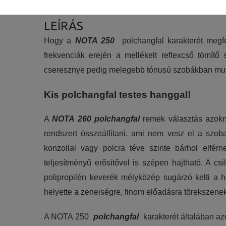
Szükséges:
Az weboldal működéséhez elengedhetetlenül 
LEÍRÁS
Statisztikai:
Hogy a
NOTA 250
polchangfal karakterét megfe
A weboldal statisztikáinak elemzésével tud
frekvenciák erején a mellékelt reflexcső tömítő 
látogatóinknak. Ezért gyűjtünk statisztikai 
cseresznye pedig melegebb tónusú szobákban muta
Reklámcélú:
Kis polchangfal testes hanggal!
Azért települnek ezek a sütik, hogy a felha
A
NOTA 260 polchangfal
remek választás azokna
rendszert összeállítani, ami nem vesz el a szoba
konzollal vagy polcra téve szinte bárhol el
teljesítményű erősítővel is szépen hajtható. A c
polipropilén keverék mélyközép sugárzó kelti a h
helyette a zeneiségre, finom előadásra törekszenek
A NOTA 250
polchangfal
karakterét általában a