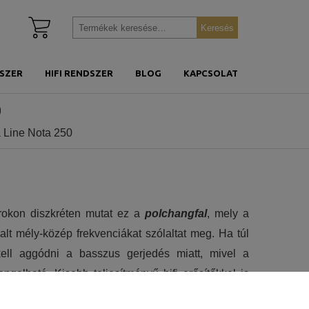
Kosár
Keresés
Keresés
megtekintése
a
következőre:
SZER
HIFI RENDSZER
BLOG
KAPCSOLAT
0
a Line Nota 250
rokon diszkréten mutat ez a
polchangfal
, mely a
lt mély-közép frekvenciákat szólaltat meg. Ha túl
ell aggódni a basszus gerjedés miatt, mivel a
ngolható. Kisebb teljesítményű hifi erősítőkkel is
elyiségben, hifi és házimozi frontsugárzónak is