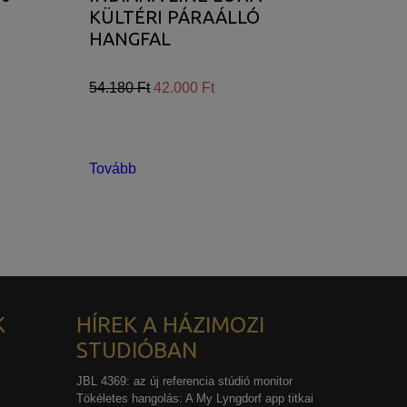
KÜLTÉRI PÁRAÁLLÓ
HANGFAL
54.180 Ft
42.000 Ft
Tovább
K
HÍREK A HÁZIMOZI
STUDIÓBAN
JBL 4369: az új referencia stúdió monitor
Tökéletes hangolás: A My Lyngdorf app titkai