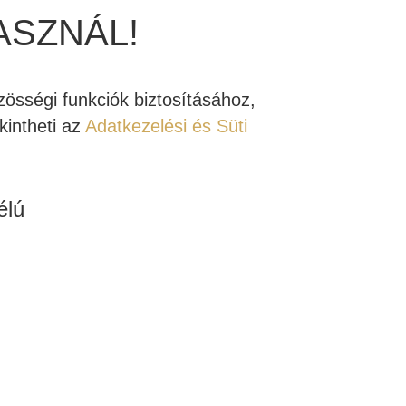
ánlott 20 négyzetméter alatti szobákba azoknak,
ASZNÁL!
alapú rendszert szeretnének elfogadható áron. A
ndő.
össégi funkciók biztosításához,
rmünkben!
intheti az
Adatkezelési és Süti
n - Kipróbálható Stúdiónkban
élú
Indiana Line
,
Nyári akció
,
Nyári akció
,
Polchangfal
házimozi hangfal
,
hifi hangfal
,
Indiana Line hangfal
,
,
polchangfal