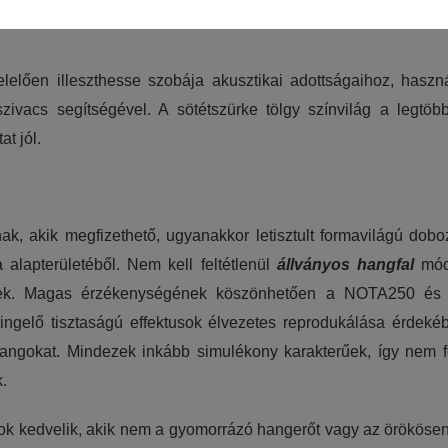
szükséges sütik. Ezek nélkül a weboldalt nem lehet megtekinteni.
lelően illeszthesse szobája akusztikai adottságaihoz, hasz
juk weboldalunkat hatékonyabbá tenni, hogy a lehető legmagasabb fe
szivacs segítségével. A sötétszürke tölgy színvilág a legtöb
adatokat a Google Analytics segítségével, amely kizárólag az IP címek
t jól.
sználót számára egyedi, releváns, érdeklődési körébe tartozó rekláma
k, akik megfizethető, ugyanakkor letisztult formavilágú dobo
 alapterületéből. Nem kell feltétlenül
állványos hangfal
módj
férnek. Magas érzékenységének köszönhetően a NOTA250 és
silingelő tisztaságú effektusok élvezetes reprodukálása érdek
angokat. Mindezek inkább simulékony karakterűek, így nem fe
.
zok kedvelik, akik nem a gyomorrázó hangerőt vagy az örököse