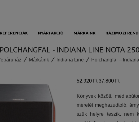
REFERENCIÁK
NYÁRI AKCIÓ
MÁRKÁINK
HÁZIMOZI REND
POLCHANGFAL - INDIANA LINE NOTA 25
ebáruház
Márkáink
Indiana Line
Polchangfal – Indian
52.920 Ft
37.800 Ft
Könyvek között, médiabúto
méretét meghazudtoló, árnya
szűk helyre teszik, nem k
mellékelt szivacsdugóval ha
könnyen hajtható,kisebb h