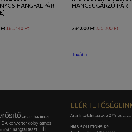
ÁNYOS HANGFALPÁR
HANGSUGÁRZÓ PÁR
E)
 Ft
181.440 Ft
294.000 Ft
235.200 Ft
Tovább
ELÉRHETŐSÉGEIN
rősítő
Áraink tartalmazzák a 27%-os áfát.
arcam házimozi
l
DA konverter
dolby atmos
HMS SOLUTIONS Kft.
hifi
hangfal teszt
ó erősítő