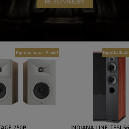
BEJELENTKEZÉS
Kipróbálható!
Akció!
Kipróbálható
TAGE 250B
INDIANA LINE TESI 5