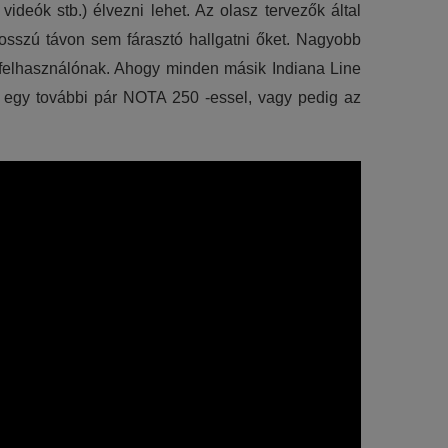
ideók stb.) élvezni lehet. Az olasz tervezők által
osszú távon sem fárasztó hallgatni őket. Nagyobb
a felhasználónak. Ahogy minden másik Indiana Line
gy egy további pár NOTA 250 -essel, vagy pedig az