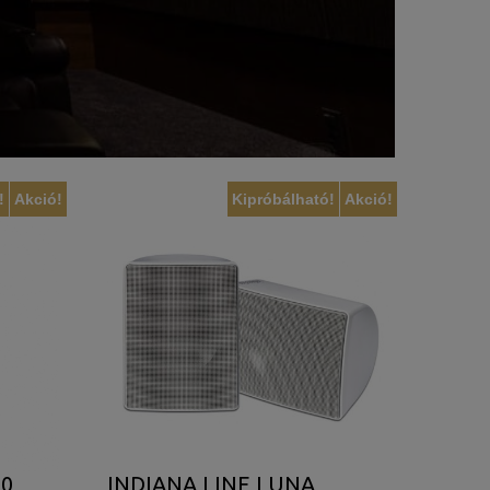
!
Akció!
Kipróbálható!
Akció!
60
INDIANA LINE LUNA