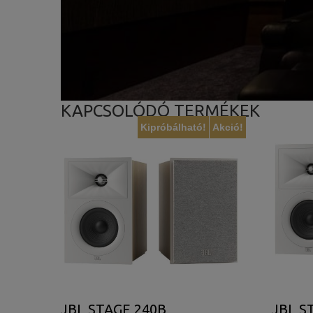
KAPCSOLÓDÓ TERMÉKEK
Kipróbálható!
Akció!
JBL STAGE 240B
JBL S