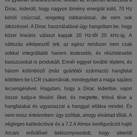
Dirac, kiderült, hogy nagyon tömény energiát küld, 70 Hz
körüli csúccsal, rengeteg robbanással, de nem sok
ütközéssel. A Dirac használatával úgy hangoltam be, hogy
közel lineáris választ kapjak 20 Hz-től 20 kHz-ig. A
változás elképesztő lett, az egész rendszer nem csak
sokkal integráltabb hanem testesebb, és részletesebb
basszusokat is produkált. Ennél eggyel tovább léptem, és
három különböző (más gyártótól származó) hangfalat
kötöttem be LCR csatornának, mindegyiket a maga sajátos
lecsengésével. Hagytam, hogy a Dirac kiderítse, vajon
össze tudja-e fésülni őket, és megtette, trióvá téve a
hangfalakat és ugyanazzal a hanggal ellátva mindet. És
nem rossz értelemben: úgy szóltak, ahogy elvártad tőlük. A
végleges kalibrációval és a 7.2.4 Atmos konfigurációt hajtó
Arcam erősítővel bebizonyosodott, hogy sikerült