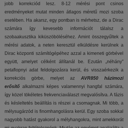
jobb korrekciód lesz. 8-12 mérési pont csinos
eredményeket mutat minden átlagos méretű mozi szoba
esetében. Ha akarsz, egy pontban is mérhetsz, de a Dirac
számára így kevesebb információt tálalsz a
szobaakusztika kiküszöböléséhez. Amint összegyűltek a
mérési adatok, a neten keresztül elküldésre kerülnek a
Dirac központi számítógépéhez azzal a kimeneti görbével
együtt, amelyet célként állítanál be. Ezután „néhány”
petaflopnyi adat feldolgozásra kerül, és visszaérkezik a
korrekciós görbe, melyet az
AVR850 házimozi
erősítő
alkalmazni képes valamennyi hangfal számára,
így közel tökéletes frekvenciaválaszt megvalósítva. A fázis
és késleltetés beállítás is részei a csomagnak. Mi több, a
mélysugárzód is finomhangolásra kerül. Egy szoba sokkal
nagyobb hatást gyakorol a mélyhangokra, mint amekkorát
mi gyakran feltételeznénk. Miután az enyémet analizálta a