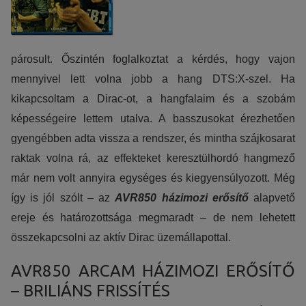
párosult. Őszintén foglalkoztat a kérdés, hogy vajon
mennyivel lett volna jobb a hang DTS:X-szel. Ha
kikapcsoltam a Dirac-ot, a hangfalaim és a szobám
képességeire lettem utalva. A basszusokat érezhetően
gyengébben adta vissza a rendszer, és mintha szájkosarat
raktak volna rá, az effekteket keresztülhordó hangmező
már nem volt annyira egységes és kiegyensúlyozott. Még
így is jól szólt – az
AVR850 házimozi erősítő
alapvető
ereje és határozottsága megmaradt – de nem lehetett
összekapcsolni az aktív Dirac üzemállapottal.
AVR850 ARCAM HÁZIMOZI ERŐSÍTŐ
– BRILIÁNS FRISSÍTÉS