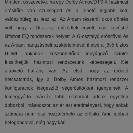
Mindent összevetve, ha egy Dolby Atmos/DTS:X házimozi
erősítőre van szükséged és a lehető legjobb kell,
valószínűleg ez lesz az. Az Arcam részéről okos döntés
volt, hogy a Dirac-kal működtek együtt más, kevésbé
kiforrott EQ rendszerek helyett. A G-osztályú erősítővel és
az Arcam hangzásbeli szakértelmével illetve a jövő biztos
HDMI lapkának köszönhetően lenyűgöző szintre
frissíthetjük házimozi rendszerünk képességeit. Két
alapvető hátrány van. Az első, hogy az erősítő
hétcsatornás, így a Dolby Atmos házimozi rendszer
konfigurációk kiegészítő végerősítő(ke)t igényelnek. A
tömeggyártó márkák több csatornát adnak egyetlen
dobozból. másodszor, az ár azt eredményezi, hogy sokak
számára nem lesz hozzáférhető az erősítő. Ami, jobban
belegondolva, elég nagy kár.