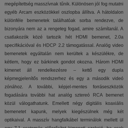
megépítettség masszívnak tűnik. Különösen jól fog mutatni
egyéb Arcam eszközökkel oszlopba állítva. A hátoldalon
különféle bemenetek találhatóak sorba rendezve, de
bizonyára nem az a rengeteg fogad, amire számítanál. A
csatlakozók közé tartozik hét HDMI bemenet, 2.0a
specifikációval és HDCP 2.2 támogatással. Analóg video
bemenetek egyáltalán nem kerültek a készülékre, de
kétlem, hogy ez bárkinek gondot okozna. Három HDMI
kimenet áll rendelkezésre – kettő egy dupla
képmegjelenítős rendszerhez és egy a második videó
zónához. A további, képjel-mentes forráseszközök
fogadására további hat analóg sztereó RCA bemenet
közül válogathatunk. Emellett négy digitális koaxiális
bemenetet kapunk, melyek kiegészülnek még két
optikaival. A masszív hangfalkábel terminálok mellett ül