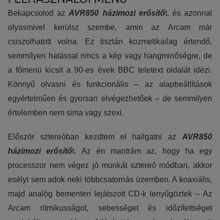
Bekapcsolod az
AVR850 házimozi erősítő
t, és azonnal
olyasmivel kerülsz szembe, amin az Arcam már
csiszolhatott volna. Ez tisztán kozmetikailag értendő,
semmilyen hatással nincs a kép vagy hangminőségre, de
a főmenü kicsit a 90-es évek BBC teletext oldalát idézi.
Könnyű olvasni és funkcionális – az alapbeállítások
egyértelműen és gyorsan elvégezhetőek – de semmilyen
értelemben nem sima vagy szexi.
Először sztereóban kezdtem el hallgatni az
AVR850
házimozi erősítő
t. Az én mantrám az, hogy ha egy
processzor nem végez jó munkát sztereó módban, akkor
esélyt sem adok neki többcsatornás üzemben. A koaxiális,
majd analóg bementen lejátszott CD-k lenyűgöztek – Az
Arcam ritmikusságot, sebességet és időzítettséget