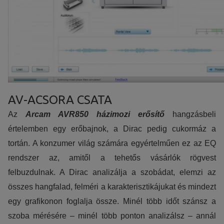
AV-ACSORA CSATA
Az
Arcam AVR850 házimozi erősítő
hangzásbeli
értelemben egy erőbajnok, a Dirac pedig cukormáz a
tortán. A konzumer világ számára egyértelműen ez az EQ
rendszer az, amitől a tehetős vásárlók rögvest
felbuzdulnak. A Dirac analizálja a szobádat, elemzi az
összes hangfalad, felméri a karakterisztikájukat és mindezt
egy grafikonon foglalja össze. Minél több időt szánsz a
szoba mérésére – minél több ponton analizálsz – annál