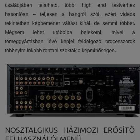
családjában található, többi high end testvérhez
hasonlóan – teljesen a hangról szól, ezért videós
tekintetben képbemenet váltást kínál, de semmi többet.
Mégsem lehet utóbbiba belekötni, mivel a
tömeggyártásban lévő képjel feldolgozó processzorok
többnyire inkább rontani szoktak a képminőségen.
NOSZTALGIKUS HÁZIMOZI ERŐSÍTŐ
FELHASZNÁLÓI MENÜ