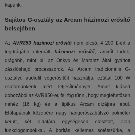
kapunk.
Sajátos G-osztály az Arcam házimozi erősítő
belsejében
Az
AVR850 házimozi erősítő
nem olcsó. 4 200 £-ért a
legdrágább integrált
házimozi erősítő
, amiről tudok,
drágább, mint pl. az Onkyo és Marantz által gyártott
zászlóshajó processzorok. Az Arcam tradicionális G-
osztályú audiofil végerősítőit használja, ezúttal 100 W
csatornánkénti mért teljesítménnyel. Amint kiásod
dobozából az AVR850-et, fel fog tűnni, hogy meglehetősen
nehéz (16 kg) és a tipikus Arcam dizájnra épül.
Előlapjának közepére nagy hangerőszabályzó potméter
került, két oldalára egységesen elosztott, alap
funkciógombokkal. A borítás kellemes sötétszürke, a