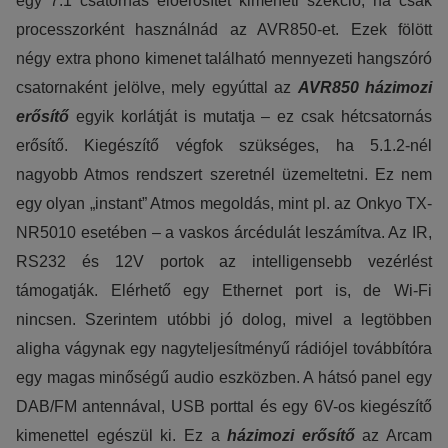
egy 7.1 csatornás előerősítet kimeneti szekció, ha csak
processzorként használnád az AVR850-et. Ezek fölött
négy extra phono kimenet található mennyezeti hangszóró
csatornaként jelölve, mely egyúttal az
AVR850 házimozi
erősítő
egyik korlátját is mutatja – ez csak hétcsatornás
erősítő. Kiegészítő végfok szükséges, ha 5.1.2-nél
nagyobb Atmos rendszert szeretnél üzemeltetni. Ez nem
egy olyan „instant” Atmos megoldás, mint pl. az Onkyo TX-
NR5010 esetében – a vaskos árcédulát leszámítva. Az IR,
RS232 és 12V portok az intelligensebb vezérlést
támogatják. Elérhető egy Ethernet port is, de Wi-Fi
nincsen. Szerintem utóbbi jó dolog, mivel a legtöbben
aligha vágynak egy nagyteljesítményű rádiójel továbbítóra
egy magas minőségű audio eszközben. A hátsó panel egy
DAB/FM antennával, USB porttal és egy 6V-os kiegészítő
kimenettel egészül ki. Ez a
házimozi erősítő
az Arcam