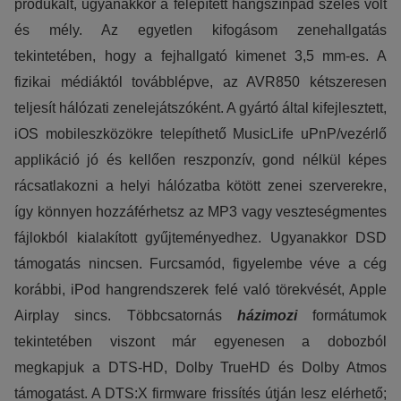
produkált, ugyanakkor a felépített hangszínpad széles volt
és mély. Az egyetlen kifogásom zenehallgatás
tekintetében, hogy a fejhallgató kimenet 3,5 mm-es. A
fizikai médiáktól továbblépve, az AVR850 kétszeresen
teljesít hálózati zenelejátszóként. A gyártó által kifejlesztett,
iOS mobileszközökre telepíthető MusicLife uPnP/vezérlő
applikáció jó és kellően reszponzív, gond nélkül képes
rácsatlakozni a helyi hálózatba kötött zenei szerverekre,
így könnyen hozzáférhetsz az MP3 vagy veszteségmentes
fájlokból kialakított gyűjteményedhez. Ugyanakkor DSD
támogatás nincsen. Furcsamód, figyelembe véve a cég
korábbi, iPod hangrendszerek felé való törekvését, Apple
Airplay sincs. Többcsatornás
házimozi
formátumok
tekintetében viszont már egyenesen a dobozból
megkapjuk a DTS-HD, Dolby TrueHD és Dolby Atmos
támogatást. A DTS:X firmware frissítés útján lesz elérhető;