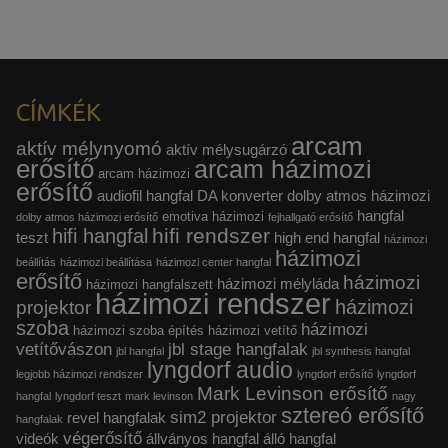
CÍMKÉK
arcam
aktív mélynyomó
aktív mélysugárzó
erősítő
arcam házimozi
arcam házimozi
erősítő
audiofil hangfal
DA konverter
dolby atmos házimozi
hangfal
emotiva házimozi
dolby atmos házimozi erősítő
fejhallgató erősítő
hifi rendszer
hifi hangfal
teszt
high end hangfal
házimozi
házimozi
beállítás
házimozi beállítása
házimozi center hangfal
erősítő
házimozi
házimozi mélyláda
házimozi hangfalszett
házimozi rendszer
házimozi
projektor
szoba
házimozi
házimozi szoba építés
házimozi vetítő
vetítővászon
jbl stage hangfalak
jbl hangfal
jbl synthesis hangfal
lyngdorf audio
legjobb házimozi rendszer
lyngdorf erősítő
lyngdorf
Mark Levinson erősítő
hangfal
lyngdorf teszt
mark levinson
nagy
sztereó erősítő
sim2 projektor
revel hangfalak
hangfalak
végerősítő
videók
állványos hangfal
álló hangfal