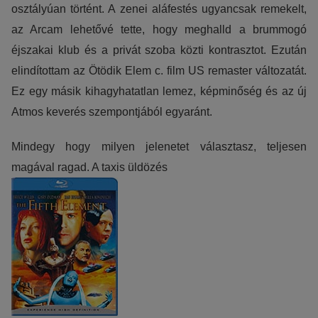
osztályúan történt. A zenei aláfestés ugyancsak remekelt,
az Arcam lehetővé tette, hogy meghalld a brummogó
éjszakai klub és a privát szoba közti kontrasztot. Ezután
elindítottam az Ötödik Elem c. film US remaster változatát.
Ez egy másik kihagyhatatlan lemez, képminőség és az új
Atmos keverés szempontjából egyaránt.
Mindegy hogy milyen jelenetet választasz, teljesen
magával ragad. A taxis üldözés