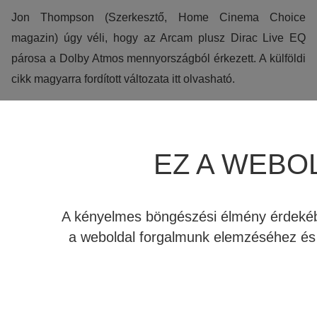
Jon Thompson (Szerkesztő, Home Cinema Choice
INDIANA LINE
magazin) úgy véli, hogy az Arcam plusz Dirac Live EQ
párosa a Dolby Atmos mennyországból érkezett. A külföldi
cikk magyarra fordított változata itt olvasható.
A
házimozi
iparág afféle hullámvölgyön ment keresztül a
2007-es gazdasági válság óta, tátongó lukak kerültek oda,
EZ A WEBOL
ahol addig a high end piac állt. De az Arcam legfrissebb
integrált házimozi erősítője rávett, hogy inkább úgy
gondoljam; látható a fény az alagút végén.
A kényelmes böngészési élmény érdekébe
Ez a viszonylag kis angol cég, mely hifi készülékei által
a weboldal forgalmunk elemzéséhez és 
vált híressé, határozottan visszazökkent az AV bizniszbe
az AV950 (házimozi processzor) és AVR750 (
házimozi
erősítő
) típusokkal néhány éve – mindkét eszköz nagyon
szilárd hangzást nyújtott, a legjobbat saját