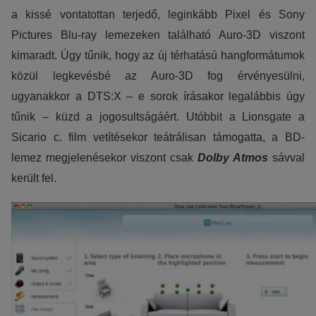
a kissé vontatottan terjedő, leginkább Pixel és Sony
Pictures Blu-ray lemezeken található Auro-3D viszont
kimaradt. Úgy tűnik, hogy az új térhatású hangformátumok
közül legkevésbé az Auro-3D fog érvényesülni,
ugyanakkor a DTS:X – e sorok írásakor legalábbis úgy
tűnik – küzd a jogosultságáért. Utóbbit a Lionsgate a
Sicario c. film vetítésekor teátrálisan támogatta, a BD-
lemez megjelenésekor viszont csak
Dolby Atmos
sávval
került fel.