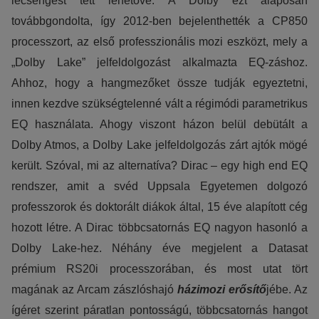
lecsengést tett lehetővé. A Dolby ezt alaposan
Reklámcélú:
továbbgondolta, így 2012-ben bejelenthették a CP850
Azért települnek ezek a sütik, hogy a felhasználót szám
processzort, az első professzionális mozi eszközt, mely a
„Dolby Lake” jelfeldolgozást alkalmazta EQ-záshoz.
Ahhoz, hogy a hangmezőket össze tudják egyeztetni,
innen kezdve szükségtelenné vált a régimódi parametrikus
EQ használata. Ahogy viszont házon belül debütált a
Dolby Atmos, a Dolby Lake jelfeldolgozás zárt ajtók mögé
került. Szóval, mi az alternatíva? Dirac – egy high end EQ
rendszer, amit a svéd Uppsala Egyetemen dolgozó
professzorok és doktorált diákok által, 15 éve alapított cég
hozott létre. A Dirac többcsatornás EQ nagyon hasonló a
Dolby Lake-hez. Néhány éve megjelent a Datasat
prémium RS20i processzorában, és most utat tört
magának az Arcam zászlóshajó
házimozi erősítő
jébe. Az
ígéret szerint páratlan pontosságú, többcsatornás hangot