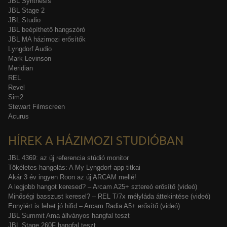
JBL Synthesis
JBL Stage 2
JBL Studio
JBL beépíthető hangszóró
JBL MA házimozi erősítők
Lyngdorf Audio
Mark Levinson
Meridian
REL
Revel
Sim2
Stewart Filmscreen
Acurus
HÍREK A HÁZIMOZI STUDIÓBAN
JBL 4369: az új referencia stúdió monitor
Tökéletes hangolás: A My Lyngdorf app titkai
Akár 3 év ingyen Roon az új ARCAM mellé!
A legjobb hangot keresed? – Arcam A25+ sztereó erősítő (videó)
Minőségi basszust keresel? – REL T/7x mélyláda áttekintése (videó)
Ennyiért is lehet jó hifid – Arcam Radia A5+ erősítő (videó)
JBL Summit Ama állványos hangfal teszt
JBL Stage 260F hangfal teszt