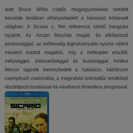
alatt Bruce Willis csípős megjegyzésekkel tarkított
beszéde kiválóan elhelyezkedett a káosszal körbevett
világban. A Sicario c. film referencia szintű hangzást
nyújtott. Az Arcam felszívta magát, és elképesztő
pontossággal, az erőtlenség leghalványabb nyoma nélkül
mindent kiadott magából, míg a helikopter elszállt,
mélységgel, életszerűséggel és tisztasággal. Amikor
Mercer ügynök leereszkedett a határközi, kábítószer
csempésző csatornába, a meginduló torkolattűz rendkívüli
részletpozícionálással és váratlanul dinamikus jelugrással