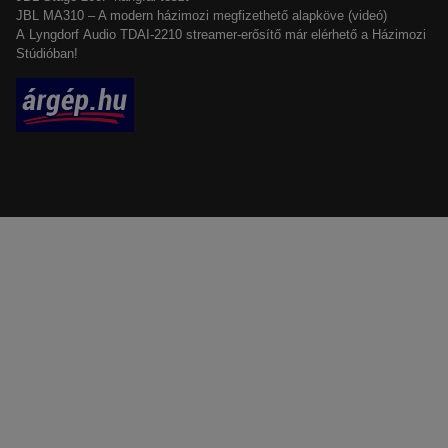
JBL MA310 – A modern házimozi megfizethető alapköve (videó)
A Lyngdorf Audio TDAI-2210 streamer-erősítő már elérhető a Házimozi
Stúdióban!