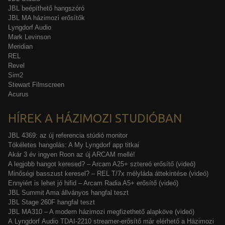
JBL beépíthető hangszóró
JBL MA házimozi erősítők
Lyngdorf Audio
Mark Levinson
Meridian
REL
Revel
Sim2
Stewart Filmscreen
Acurus
HÍREK A HÁZIMOZI STUDIÓBAN
JBL 4369: az új referencia stúdió monitor
Tökéletes hangolás: A My Lyngdorf app titkai
Akár 3 év ingyen Roon az új ARCAM mellé!
A legjobb hangot keresed? – Arcam A25+ sztereó erősítő (videó)
Minőségi basszust keresel? – REL T/7x mélyláda áttekintése (videó)
Ennyiért is lehet jó hifid – Arcam Radia A5+ erősítő (videó)
JBL Summit Ama állványos hangfal teszt
JBL Stage 260F hangfal teszt
JBL MA310 – A modern házimozi megfizethető alapköve (videó)
A Lyngdorf Audio TDAI-2210 streamer-erősítő már elérhető a Házimozi