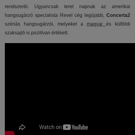
rendszerét. Ugyancsak teret napnak az amerikai
hangsugárzó specialista Revel cég legújabb,
Concerta2
szériás hangsugárzói, melyeket a
magyar
és külföldi
szaksajtó is pozitívan értékelt.