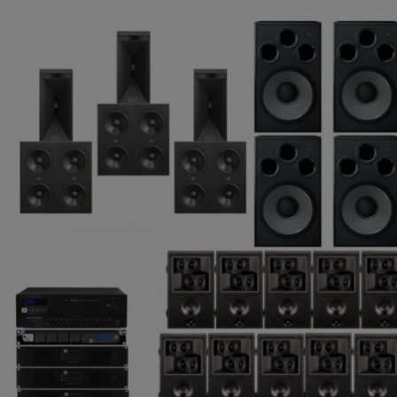
Statisztikai:
A weboldal statisztikáinak elemzésével tudjuk weboldalunkat hat
hogy a lehető legmagasabb felhasználói élményt nyújtsuk kedves 
Ezért gyűjtünk statisztikai adatokat a Google Analytics segítségé
kizárólag az IP címeket tárolja a személyes adatok közül.
Reklámcélú:
Azért települnek ezek a sütik, hogy a felhasználót számára egyedi
érdeklődési körébe tartozó reklámajánlatokkal tudjuk megcélozni.