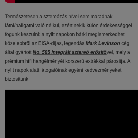
Természetesen a sztereózás hívei sem maradnak
látni/hallgatni való nélkül, ezért nekik külön érdekességgel
fogunk készülni: a nyílt napokon bárki megismerkedhet
közelebbről az EISA-díjas, legendás
Mark Levinson
cég
által gyártott
No. 585 integrált sztereó erősítő
vel, mely a
prémium hifi hangélményét korszerű extrákkal párosítja. A
nyílt napok alatt látogatóinak egyéni kedvezményeket
biztosítunk.