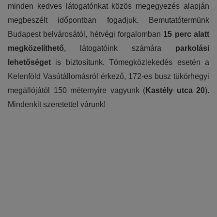
minden kedves látogatónkat közös megegyezés alapján
megbeszélt időpontban fogadjuk. Bemutatótermünk
Budapest belvárosától, hétvégi forgalomban
15 perc alatt
megközelíthető
, látogatóink számára
parkolási
lehetőséget
is biztosítunk. Tömegközlekedés esetén a
Kelenföld Vasútállomásról érkező, 172-es busz tükörhegyi
megállójától 150 méternyire vagyunk (
Kastély utca 20
).
Mindenkit szeretettel várunk!
Regisztráció a nyílt napokra
Foglaljon időpontot telefonon vagy e-mailben, örömmel
látjuk Önt!