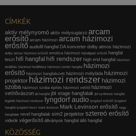
CÍMKÉK
arcam
aktív mélynyomó
aktív mélysugárzó
erősítő
arcam házimozi
arcam házimozi
erősítő
audiofil hangfal
DA konverter
dolby atmos házimozi
hangfal
emotiva házimozi
dolby atmos házimozi erősítő
fejhallgató erősítő
hifi rendszer
hifi hangfal
teszt
high end hangfal
házimozi
házimozi
beállítás
házimozi beállítása
házimozi center hangfal
erősítő
házimozi
házimozi mélyláda
házimozi hangfalszett
házimozi rendszer
házimozi
projektor
szoba
házimozi
házimozi szoba építés
házimozi vetítő
vetítővászon
jbl stage hangfalak
jbl hangfal
jbl synthesis hangfal
lyngdorf audio
legjobb házimozi rendszer
lyngdorf erősítő
lyngdorf
Mark Levinson erősítő
hangfal
lyngdorf teszt
mark levinson
nagy
sztereó erősítő
sim2 projektor
revel hangfalak
hangfalak
végerősítő
videók
állványos hangfal
álló hangfal
KÖZÖSSÉG