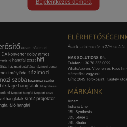
Bejelentkezés demóra
ELÉRHETŐSÉGEIN
rősítő
Áraink tartalmazzák a 27%-os áfát.
arcam házimozi
l
DA konverter
dolby atmos
HMS SOLUTIONS Kft.
hifi
hangfal teszt
ó erősítő
Telefon:
+36 70 333 0099
llítás
házimozi beállítása
házimozi center
WhatsApp-on, Viber-en és FaceTime
házimozi
mozi mélyláda
elérhetőek vagyunk.
mozi szoba
Cím:
2045 Törökbálint, Kastély utca
házimozi szoba
jbl stage hangfalak
jbl synthesis
MÁRKÁINK
 erősítő
lyngdorf hangfal
lyngdorf teszt
sim2 projektor
vel hangfalak
Arcam
ngfal
álló hangfal
Indiana Line
JBL Synthesis
JBL Stage 2
JBL Studio