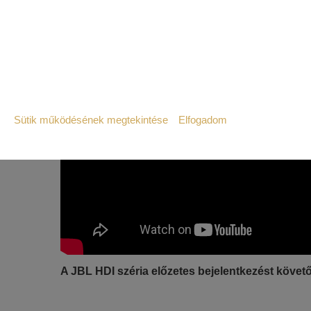
JBL SYNTHESIS HDI-4500 CENTER HANG
JBL SYNTHESIS HDI-1200P AKTÍV MÉLY
Sütik működésének megtekintése
Elfogadom
Szükséges:
Az weboldal működéséhez elengedhetetlenül 
Statisztikai:
A weboldal statisztikáinak elemzésével tud
látogatóinknak. Ezért gyűjtünk statisztikai 
Reklámcélú:
A JBL HDI széria előzetes bejelentkezést köve
Azért települnek ezek a sütik, hogy a felha