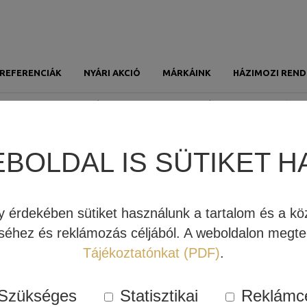
REFERENCIÁK
NYÁRI AKCIÓ
MÁRKÁINK
HÁZIMOZI REND
JBL HDI SZÉRIA BEMUTATÁSA (VIDEÓ)
Főoldal
Hírek
JBL HDI széria bemutatása (videó)
EBOLDAL IS SÜTIKET H
. Részletes bemutató videót készítettünk, hogy rávilágítsunk a
BL HDI termékcsalád tagjait, legfontosabb előnyeit.
érdekében sütiket használunk a tartalom és a köz
éhez és reklámozás céljából. A weboldalon megtek
almazza:
Tájékoztatónkat (PDF)
.
ANGFAL
Szükséges
Statisztikai
Reklámc
L