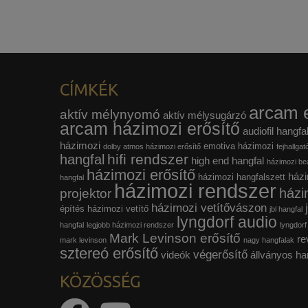
CÍMKÉK
arcam e
aktív mélynyomó
aktív mélysugárzó
arcam házimozi erősítő
audiofil hangfa
házimozi
emotiva házimozi
dolby atmos házimozi erősítő
fejhallgat
hifi rendszer
hangfal
high end hangfal
házimozi beá
házimozi erősítő
házi
házimozi hangfalszett
hangfal
házimozi rendszer
házi
projektor
házimozi vetítővászon
építés
házimozi vetítő
jbl hangfal
lyngdorf audio
hangfal
legjobb házimozi rendszer
lyngdorf
Mark Levinson erősítő
re
mark levinson
nagy hangfalak
sztereó erősítő
végerősítő
videók
állványos ha
KÖZÖSSÉG