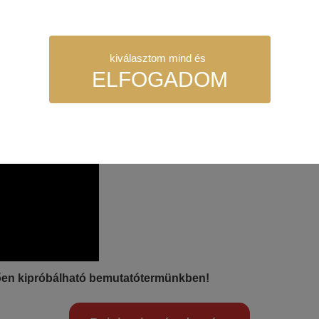
FAL
SUGÁRZÓ
kiválasztom mind és
ELFOGADOM
szükséges sütik. Ezek nélkül a weboldalt nem lehet megtekinteni.
juk weboldalunkat hatékonyabbá tenni, hogy a lehető legmagasabb fe
adatokat a Google Analytics segítségével, amely kizárólag az IP címek
tően kipróbálható bemutatótermünkben!
sználót számára egyedi, releváns, érdeklődési körébe tartozó rekláma