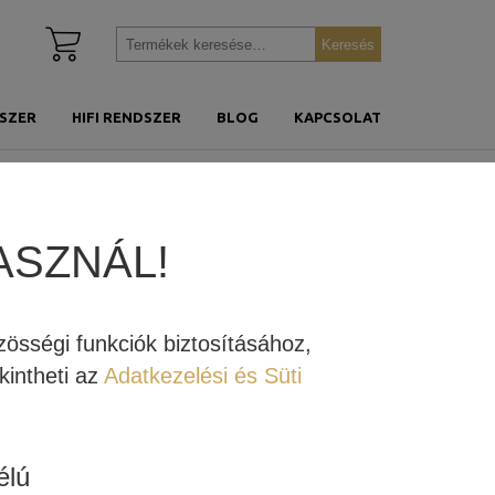
Kosár
Keresés
Keresés
megtekintése
a
következőre:
SZER
HIFI RENDSZER
BLOG
KAPCSOLAT
ASZNÁL!
 széria különlegességeire. Megismerheted a gyártó
össégi funkciók biztosításához,
intheti az
Adatkezelési és Süti
élú