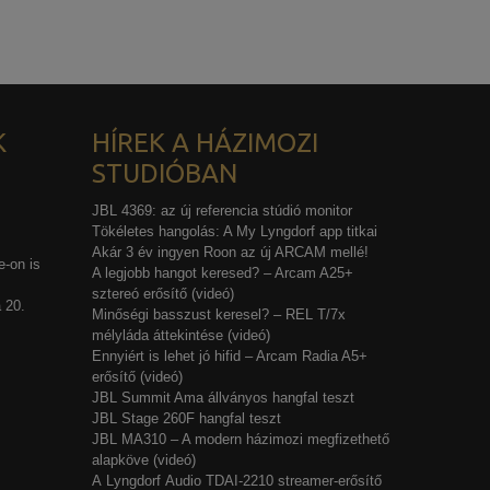
K
HÍREK A HÁZIMOZI
STUDIÓBAN
JBL 4369: az új referencia stúdió monitor
Tökéletes hangolás: A My Lyngdorf app titkai
Akár 3 év ingyen Roon az új ARCAM mellé!
-on is
A legjobb hangot keresed? – Arcam A25+
sztereó erősítő (videó)
 20.
Minőségi basszust keresel? – REL T/7x
mélyláda áttekintése (videó)
Ennyiért is lehet jó hifid – Arcam Radia A5+
erősítő (videó)
JBL Summit Ama állványos hangfal teszt
JBL Stage 260F hangfal teszt
JBL MA310 – A modern házimozi megfizethető
alapköve (videó)
A Lyngdorf Audio TDAI-2210 streamer-erősítő