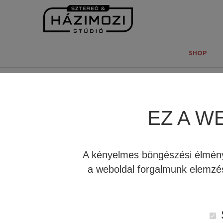
SHOP
EZ A W
A
JBL HDI hangfalak
mögött 75 év szakértelem áll
hátterét, a HDI hullámvezető mögötti logikát és a J
A kényelmes böngészési élmény 
a weboldal forgalmunk elemzés
A JBL HDI széria az alábbi hangsugárzókat tart
JBL SYNTHESIS HDI-1600 ÁLLVÁNYOS H
JBL SYNTHESIS HDI 3600 ÁLLÓ HANGFAL
JBL SYNTHESIS HDI-3800 ÁLLÓ HANGFA