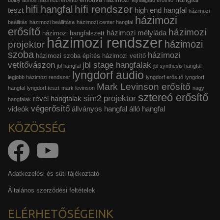
dolby atmos házimozi erősítő
fejhallgató erősítő
hifi rendszer
hifi hangfal
teszt
high end hangfal
házimozi
házimozi
beállítás
házimozi beállítása
házimozi center hangfal
erősítő
házimozi
házimozi mélyláda
házimozi hangfalszett
házimozi rendszer
házimozi
projektor
szoba
házimozi
házimozi szoba építés
házimozi vetítő
vetítővászon
jbl stage hangfalak
jbl hangfal
jbl synthesis hangfal
lyngdorf audio
legjobb házimozi rendszer
lyngdorf erősítő
lyngdorf
Mark Levinson erősítő
hangfal
lyngdorf teszt
mark levinson
nagy
sztereó erősítő
sim2 projektor
revel hangfalak
hangfalak
végerősítő
videók
állványos hangfal
álló hangfal
KÖZÖSSÉG
Adatkezelési és süti tájékoztató
Általános szerződési feltételek
ELÉRHETŐSÉGEINK