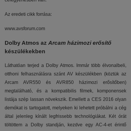
élményt nyújtsuk kedves látogatóinknak. Ezért gyűjtünk
Az eredeti cikk forrása:
statisztikai adatokat a Google Analytics segítségével, amely
kizárólag az IP címeket tárolja a személyes adatok közül.
www.avsforum.com
Reklámcélú:
Dolby Atmos az
Arcam házimozi erősítő
Azért települnek ezek a sütik, hogy a felhasználót számára
készülékekben
egyedi, releváns, érdeklődési körébe tartozó
reklámajánlatokkal tudjuk megcélozni.
Láthatóan terjed a Dolby Atmos. Immár több élvonalbeli,
otthoni felhasználásra szánt AV készülékben (köztük az
Arcam AVR550 és AVR850 házimozi erősítőben)
megtalálható, és a kompatibilis filmek, komponensek
listája szép lassan növekszik. Emellett a CES 2016 olyan
demókat is tartogatott, melyeken ki lehetett próbálni a cég
által jelenleg kínált legfrissebb technológiákat. Két órát
töltöttem a Dolby standján, kezdve egy AC-4-et érintő