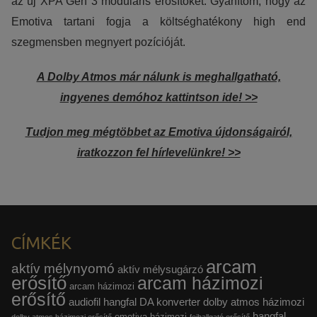
az új XPA Gen 3 moduláris erősítőket. Gyanítom, hogy az
Emotiva tartani fogja a költséghatékony high end
szegmensben megnyert pozícióját.
A Dolby Atmos már nálunk is meghallgatható,
ingyenes demóhoz kattintson ide! >>
Tudjon meg mégtöbbet az Emotiva újdonságairól,
iratkozzon fel hírlevelünkre! >>
CÍMKÉK
arcam
aktív mélynyomó
aktív mélysugárzó
erősítő
arcam házimozi
arcam házimozi
erősítő
audiofil hangfal
DA konverter
dolby atmos házimozi
hangfal
emotiva házimozi