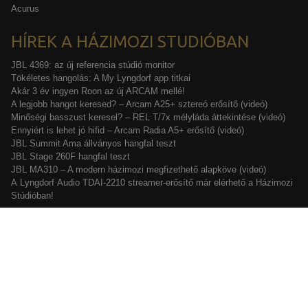
Acurus
HÍREK A HÁZIMOZI STUDIÓBAN
JBL 4369: az új referencia stúdió monitor
Tökéletes hangolás: A My Lyngdorf app titkai
Akár 3 év ingyen Roon az új ARCAM mellé!
A legjobb hangot keresed? – Arcam A25+ sztereó erősítő (videó)
Minőségi basszust keresel? – REL T/7x mélyláda áttekintése (videó)
Ennyiért is lehet jó hifid – Arcam Radia A5+ erősítő (videó)
JBL Summit Ama állványos hangfal teszt
JBL Stage 260F hangfal teszt
JBL MA310 – A modern házimozi megfizethető alapköve (videó)
A Lyngdorf Audio TDAI-2210 streamer-erősítő már elérhető a Házimozi
Stúdióban!