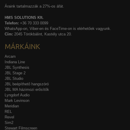
Áraink tartalmazzák a 27%-os áfát.
HMS SOLUTIONS Kft.
Telefon:
+36 70 333 0099
WhatsApp-on, Viber-en és FaceTime-on is elérhetőek vagyunk.
Cím:
2045 Törökbálint, Kastély utca 20.
MÁRKÁINK
Arcam
Indiana Line
JBL Synthesis
JBL Stage 2
JBL Studio
JBL beépíthető hangszóró
JBL MA házimozi erősítők
Lyngdorf Audio
Mark Levinson
Meridian
REL
Revel
Sim2
Stewart Filmscreen