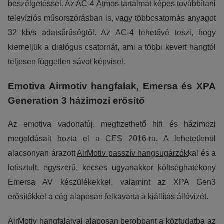
beszélgetéssel. Az AC-4 Atmos tartalmat képes továbbítani
televíziós műsorszórásban is, vagy többcsatornás anyagot
32 kb/s adatsűrűségtől. Az AC-4 lehetővé teszi, hogy
kiemeljük a dialógus csatornát, ami a többi kevert hangtól
teljesen független sávot képvisel.
Emotiva Airmotiv hangfalak, Emersa és XPA
Generation 3 házimozi erősítő
Az emotiva vadonatúj, megfizethető hifi és házimozi
megoldásait hozta el a CES 2016-ra. A lehetetlenül
alacsonyan árazott
AirMotiv passzív hangsugárzók
kal és a
letisztult, egyszerű, kecses ugyanakkor költséghatékony
Emersa AV készülékekkel, valamint az XPA Gen3
erősítőkkel a cég alaposan felkavarta a kiállítás állóvizét.
AirMotiv hangfalaival alaposan berobbant a köztudatba az