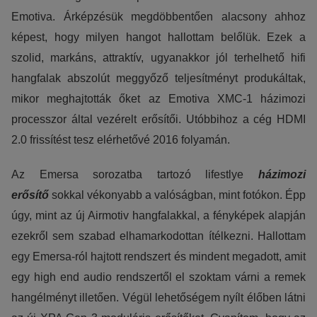
Emotiva. Árképzésük megdöbbentően alacsony ahhoz
képest, hogy milyen hangot hallottam belőlük. Ezek a
szolid, markáns, attraktív, ugyanakkor jól terhelhető hifi
hangfalak abszolút meggyőző teljesítményt produkáltak,
mikor meghajtották őket az Emotiva XMC-1 házimozi
processzor által vezérelt erősítői. Utóbbihoz a cég HDMI
2.0 frissítést tesz elérhetővé 2016 folyamán.
Az Emersa sorozatba tartozó lifestlye
házimozi
erősítő
sokkal vékonyabb a valóságban, mint fotókon. Épp
úgy, mint az új Airmotiv hangfalakkal, a fényképek alapján
ezekről sem szabad elhamarkodottan ítélkezni. Hallottam
egy Emersa-ról hajtott rendszert és mindent megadott, amit
egy high end audio rendszertől el szoktam várni a remek
hangélményt illetően. Végül lehetőségem nyílt élőben látni