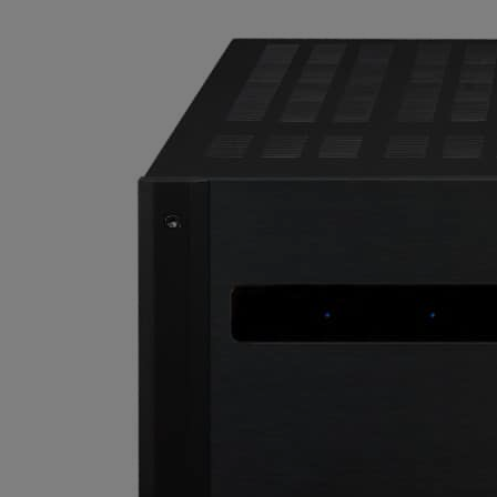
Statisztikai:
A weboldal statisztikáinak elemzésével tud
látogatóinknak. Ezért gyűjtünk statisztikai 
Reklámcélú:
Azért települnek ezek a sütik, hogy a felha