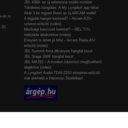
JBL 4369: az új referencia stúdió monitor
Tökéletes hangolás: A My Lyngdorf app titkai
Akár 3 év ingyen Roon az új ARCAM mellé!
-on is
A legjobb hangot keresed? – Arcam A25+
sztereó erősítő (videó)
 20.
Minőségi basszust keresel? – REL T/7x
mélyláda áttekintése (videó)
Ennyiért is lehet jó hifid – Arcam Radia A5+
erősítő (videó)
JBL Summit Ama állványos hangfal teszt
JBL Stage 260F hangfal teszt
JBL MA310 – A modern házimozi megfizethető
alapköve (videó)
A Lyngdorf Audio TDAI-2210 streamer-erősítő
már elérhető a Házimozi Stúdióban!