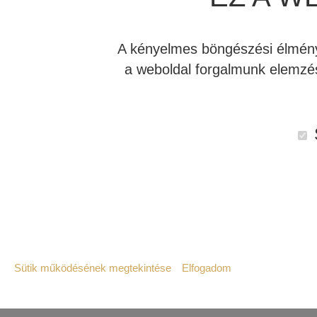
melyek audiofil teljesítményt nyújtanak nagyon i
bemutatkozó, új Emersa termékcsaládunk, XPA Gen 3
A kényelmes böngészési élmény 
gyártási kapacitással és hatókörrel számos piaci s
a weboldal forgalmunk elemzés
XPA Gen 3 Emotiva erősítők
Hogy az audiofil felhasználók szerteágazó igén
jegyében születtek.
Az
XPA Gen 3
Emotiva erősítők
egyénileg öss
rendszerekhez. Az „egybecsomagolt” kompakt mego
komplet házimozi hangfal szett hajtására is. Eg
bármeddig eljuthatunk velük.
Sütik működésének megtekintése
Elfogadom
Szükséges:
Az weboldal működéséhez elengedhetetlenül 