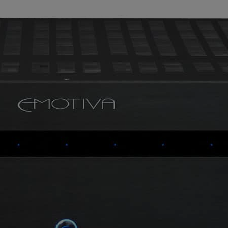
juk weboldalunkat hatékonyabbá tenni, hogy a lehető legmagasabb fe
adatokat a Google Analytics segítségével, amely kizárólag az IP címek
sználót számára egyedi, releváns, érdeklődési körébe tartozó rekláma