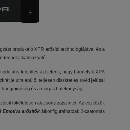
gzást produkáló XPR erősítő technológiájával és a
mindenhol alkalmazható.
duláris felépítés azt jelenti, hogy bármelyik XPA
t jelútra épülő, teljesen diszkrét és rövid jelúttal
ofil hangminőség és a magas hatékonyság.
tosít tökéletesen alacsony zajszintet. Az eszközök
 Emotiva erősítők
átkonfigurálhatóak 2-csatornás