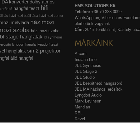
l
DA konverter
dolby atmos
HMS SOLUTIONS Kft.
hifi
hangfal teszt
ó erősítő
Telefon:
+36 70 333 0099
llítás
házimozi beállítása
házimozi center
WhatsApp-on, Viber-en és FaceTime
házimozi
mozi mélyláda
elérhetőek vagyunk.
mozi szoba
Cím:
2045 Törökbálint, Kastély utca
házimozi szoba
jbl stage hangfalak
jbl synthesis
MÁRKÁINK
 erősítő
lyngdorf hangfal
lyngdorf teszt
sim2 projektor
vel hangfalak
Arcam
ngfal
álló hangfal
Indiana Line
JBL Synthesis
JBL Stage 2
JBL Studio
JBL beépíthető hangszóró
JBL MA házimozi erősítők
Lyngdorf Audio
Mark Levinson
Meridian
REL
Revel
Sim2
Stewart Filmscreen
Acurus