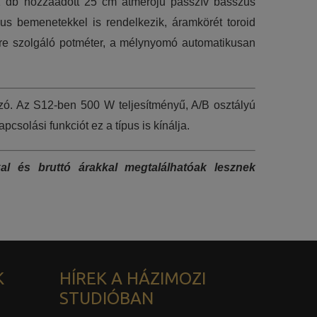
1 db hozzáadott 25 cm átmérőjű passzív basszus
kus bemenetekkel is rendelkezik, áramkörét toroid
ésére szolgáló potméter, a mélynyomó automatikusan
zó. Az S12-ben 500 W teljesítményű, A/B osztályú
solási funkciót ez a típus is kínálja.
l és bruttó árakkal megtalálhatóak lesznek
K
HÍREK A HÁZIMOZI
STUDIÓBAN