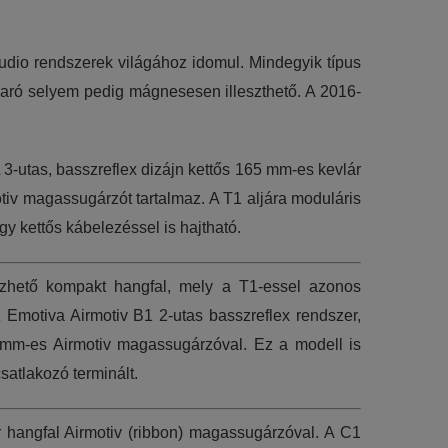
d audio rendszerek világához idomul. Mindegyik típus
akaró selyem pedig mágnesesen illeszthető. A 2016-
3-utas, basszreflex dizájn kettős 165 mm-es kevlár
iv magassugárzót tartalmaz. A T1 aljára moduláris
gy kettős kábelezéssel is hajtható.
zhető kompakt hangfal, mely a T1-essel azonos
 Emotiva Airmotiv B1 2-utas basszreflex rendszer,
m-es Airmotiv magassugárzóval. Ez a modell is
satlakozó terminált.
 hangfal Airmotiv (ribbon) magassugárzóval. A C1