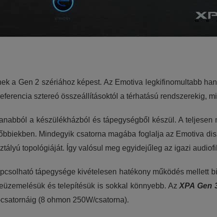
nek a Gen 2 szériához képest. Az Emotiva legkifinomultabb han
eferencia sztereó összeállításoktól a térhatású rendszerekig, 
abból a készülékházból és tápegységből készül. A teljesen mo
sőbbiekben. Mindegyik csatorna magába foglalja az Emotiva diszkré
ztályú topológiáját. Így valósul meg egyidejűleg az igazi audi
apcsolható tápegysége kivételesen hatékony működés mellett biz
eüzemelésük és telepítésük is sokkal könnyebb. Az
XPA Gen 3
satornáig (8 ohmon 250W/csatorna).