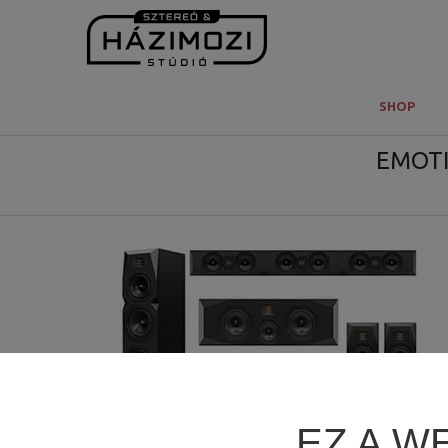
SHOP
EMOTI
EZ A W