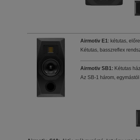
Airmotiv E1
: kétutas, elő
Kétutas, basszreflex rend
Airmotiv SB1:
Kétutas ház
Az SB-1 három, egymástól 