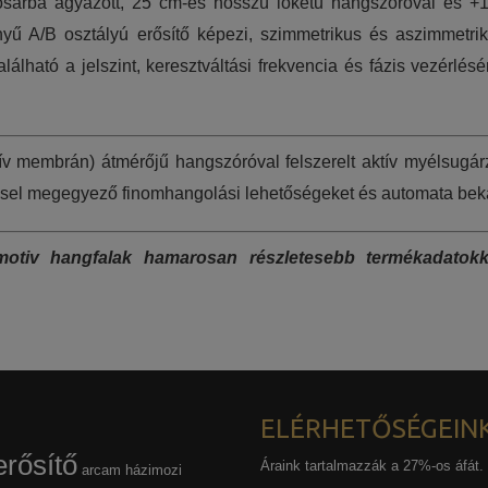
sárba ágyazott, 25 cm-es hosszú löketű hangszóróval és +
nyű A/B osztályú erősítő képezi, szimmetrikus és aszimmetri
található a jelszint, keresztváltási frekvencia és fázis vezérl
v membrán) átmérőjű hangszóróval felszerelt aktív myélsugár
-essel megegyező finomhangolási lehetőségeket és automata bekapc
tiv hangfalak hamarosan részletesebb termékadatokka
ELÉRHETŐSÉGEIN
rősítő
Áraink tartalmazzák a 27%-os áfát.
arcam házimozi