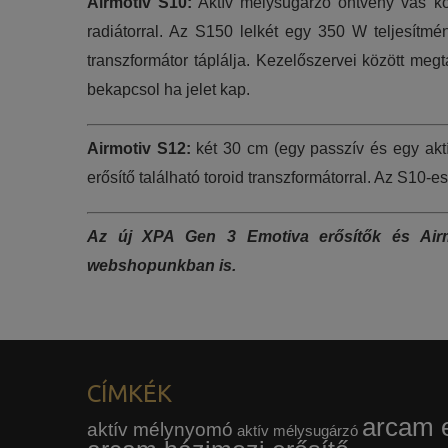
Airmotiv S10:
Aktív mélysugárzó öntvény vas ko
radiátorral. Az S150 lelkét egy 350 W teljesítmé
transzformátor táplálja. Kezelőszervei között meg
bekapcsol ha jelet kap.
Airmotiv S12:
két 30 cm (egy passzív és egy aktí
erősítő található toroid transzformátorral. Az S10
Az új XPA Gen 3 Emotiva erősítők és Airmo
webshopunkban is.
CÍMKÉK
arcam e
aktív mélynyomó
aktív mélysugárzó