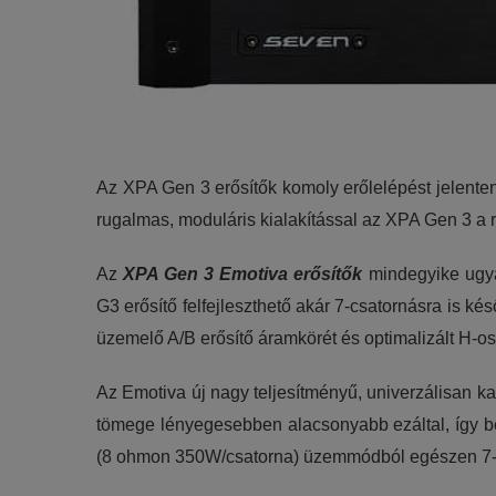
Az XPA Gen 3 erősítők komoly erőlelépést jelente
rugalmas, moduláris kialakítással az XPA Gen 3 a r
Az
XPA Gen 3 Emotiva erősítők
mindegyike ugyan
G3 erősítő felfejleszthető akár 7-csatornásra is ké
üzemelő A/B erősítő áramkörét és optimalizált H-os
Az Emotiva új nagy teljesítményű, univerzálisan k
tömege lényegesebben alacsonyabb ezáltal, így b
(8 ohmon 350W/csatorna) üzemmódból egészen 7-c