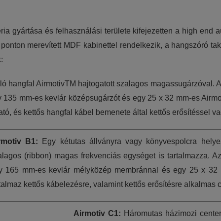
zéria gyártása és felhasználási területe kifejezetten a high en
b ponton merevített MDF kabinettel rendelkezik, a hangszóró t
:
ló hangfal AirmotivTM hajtogatott szalagos magassugárzóval. A 
 135 mm-es kevlár középsugárzót és egy 25 x 32 mm-es Airmot
tó, és kettős hangfal kábel bemenete által kettős erősítéssel va
rmotiv B1:
Egy kétutas állványra vagy könyvespolcra helye
alagos (ribbon) magas frekvenciás egységet is tartalmazza. Az
y 165 mm-es kevlár mélyközép membránnal és egy 25 x 32 m
talmaz kettős kábelezésre, valamint kettős erősítésre alkalmas c
Airmotiv C1:
Háromutas házimozi center