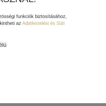
alapítója és elnöke. „
A 2016-os CES kiállításon
nket e szegmens felé. Az Emotiva rendelkezik olyan
össégi funkciók biztosításához,
termék fogalmát.”
intheti az
Adatkezelési és Süti
en a személyre szabhatóság és konfigurálhatóság
élú
kalmazhatunk a legkülönfélébb hifi vagy házimozi
tnerek akár egy mélyláda, de sztereó rendszer és
yezi, hogy a rendszerszükségleteknek megfelelően