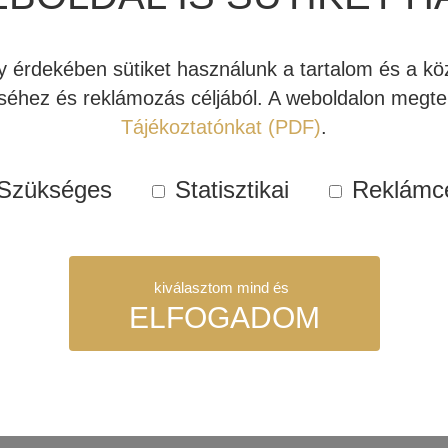
s megfizethető áron
” – nyilatkozta Dan Laufman, az Emotiva 
 erősítőink és Airmotiv hangfalaink demonstrálni fogják hitü
érdekében sütiket használunk a tartalom és a köz
zegmens irányába, hogy újraértelmezze a megfizethető audiofil 
éhez és reklámozás céljából. A weboldalon megtek
Tájékoztatónkat (PDF)
.
yeinek megfeleljenek, az XPA Gen 3 erősítők teljes mértékb
Szükséges
Statisztikai
Reklámc
zeállítható eszközök, melyeket végtelen féle variációban al
kiválasztom mind és
ldások másik végletét képező készülékmonstrumok ideális par
ELFOGADOM
yedi, moduláris, USA-ban tervezett felépítésük azt eredmén
szükséges sütik. Ezek nélkül a weboldalt nem lehet megtekinteni.