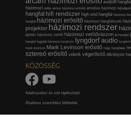
arcam házimozi erősítő
audiofil hangfa
házimozi
emotiva házimozi
dolby atmos házimozi erősítő
fejhallgat
hifi rendszer
hangfal
high end hangfal
házimozi beá
házimozi erősítő
házi
házimozi hangfalszett
hangfal
házimozi rendszer
házi
projektor
házimozi vetítővászon
építés
házimozi vetítő
jbl hangfal
lyngdorf audio
hangfal
legjobb házimozi rendszer
lyngdorf
Mark Levinson erősítő
re
mark levinson
nagy hangfalak
sztereó erősítő
végerősítő
videók
állványos ha
KÖZÖSSÉG
Adatkezelési és süti tájékoztató
Általános szerződési feltételek