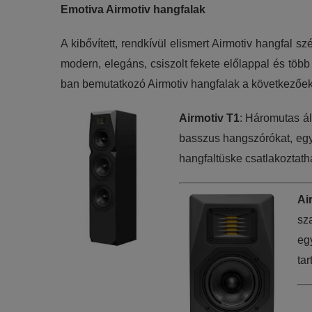
Emotiva Airmotiv hangfalak
A kibővített, rendkívül elismert Airmotiv hangfal s
modern, elegáns, csiszolt fekete előlappal és töb
ban bemutatkozó Airmotiv hangfalak a következőek
Airmotiv T1
: Háromutas ál
basszus hangszórókat, egy
hangfaltüske csatlakoztatha
Ai
sz
eg
tar