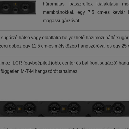
háromutas, basszreflex kialakítású 
membránokkal, egy 7,5 cm-es kevlár
magassugárzóval.
re sugárzó hátsó vagy oldalfalra helyezhető házimozi háttérsugá
szerű doboz egy 11,5 cm-es mélyközép hangszóróval és egy 25 
imozi LCR (egybeépített jobb, center és bal front sugárzó) hang
független M-T-M hangszórót tartalmaz