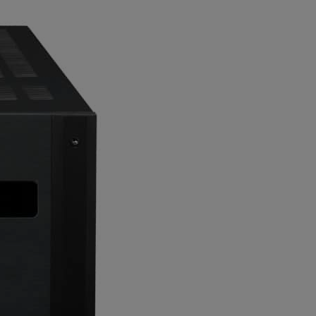
lhasználói élményt nyújtsuk kedves
et tárolja a személyes adatok közül.
jánlatokkal tudjuk megcélozni.