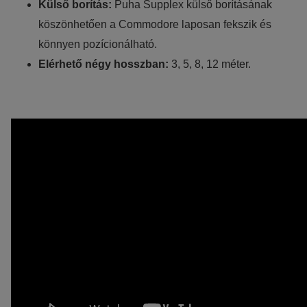
Külső borítás:
Puha Supplex külső borításának
köszönhetően a Commodore laposan fekszik és
könnyen pozícionálható.
Elérhető négy hosszban:
3, 5, 8, 12 méter.