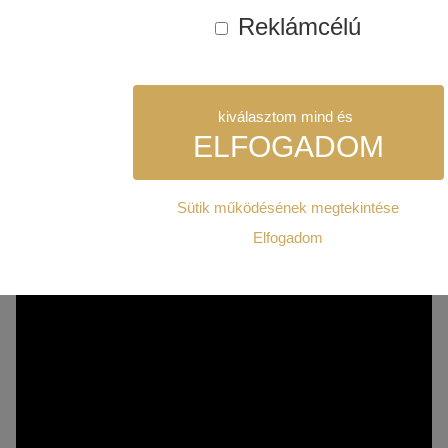
Leírás
Vélemények (0)
Reklámcélú
LEÍRÁS
kiválasztom mind és
ELFOGADOM
Sütik működésének megtekintése
Szükséges:
Elfogadom
Az weboldal működéséhez elengedhetetlenül szükséges sütik. Ez
weboldalt nem lehet megtekinteni.
Statisztikai:
A weboldal statisztikáinak elemzésével tudjuk weboldalunkat hat
hogy a lehető legmagasabb felhasználói élményt nyújtsuk kedves 
Ezért gyűjtünk statisztikai adatokat a Google Analytics segítségé
kizárólag az IP címeket tárolja a személyes adatok közül.