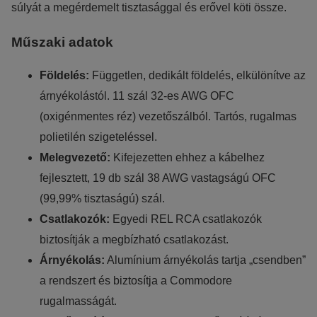
súlyát a megérdemelt tisztasággal és erővel köti össze.
Műszaki adatok
Földelés:
Független, dedikált földelés, elkülönítve az
árnyékolástól. 11 szál 32-es AWG OFC
(oxigénmentes réz) vezetőszálból. Tartós, rugalmas
polietilén szigeteléssel.
Melegvezető:
Kifejezetten ehhez a kábelhez
fejlesztett, 19 db szál 38 AWG vastagságú OFC
(99,99% tisztaságú) szál.
Csatlakozók:
Egyedi REL RCA csatlakozók
biztosítják a megbízható csatlakozást.
Árnyékolás:
Alumínium árnyékolás tartja „csendben”
a rendszert és biztosítja a Commodore
rugalmasságát.