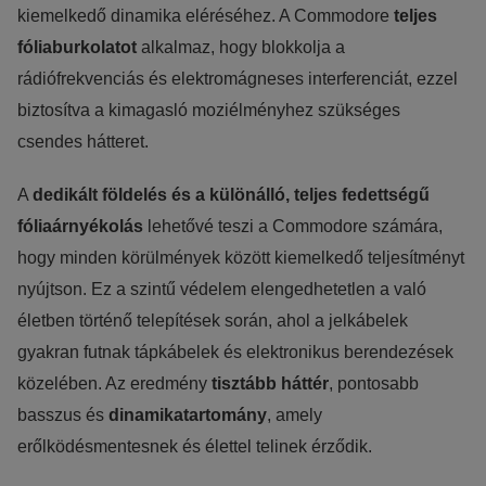
kiemelkedő dinamika eléréséhez. A Commodore
teljes
fóliaburkolatot
alkalmaz, hogy blokkolja a
rádiófrekvenciás és elektromágneses interferenciát, ezzel
biztosítva a kimagasló moziélményhez szükséges
csendes hátteret.
A
dedikált földelés és a különálló, teljes fedettségű
fóliaárnyékolás
lehetővé teszi a Commodore számára,
hogy minden körülmények között kiemelkedő teljesítményt
nyújtson. Ez a szintű védelem elengedhetetlen a való
életben történő telepítések során, ahol a jelkábelek
gyakran futnak tápkábelek és elektronikus berendezések
közelében. Az eredmény
tisztább háttér
, pontosabb
basszus és
dinamikatartomány
, amely
erőlködésmentesnek és élettel telinek érződik.