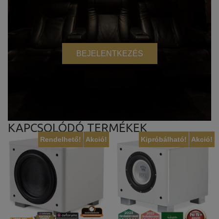
BEJELENTKEZÉS
KAPCSOLÓDÓ TERMÉKEK
Rendelhető!
Akció!
Kipróbálható!
Akció!