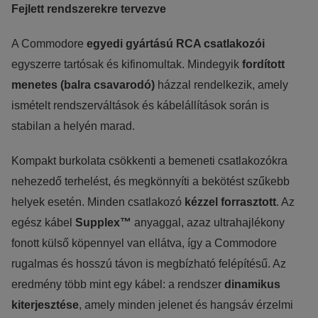
Fejlett rendszerekre tervezve
A Commodore
egyedi gyártású RCA csatlakozói
egyszerre tartósak és kifinomultak. Mindegyik
fordított
menetes (balra csavarodó)
házzal rendelkezik, amely
ismételt rendszerváltások és kábelállítások során is
stabilan a helyén marad.
Kompakt burkolata csökkenti a bemeneti csatlakozókra
nehezedő terhelést, és megkönnyíti a bekötést szűkebb
helyek esetén. Minden csatlakozó
kézzel forrasztott
. Az
egész kábel
Supplex™
anyaggal, azaz ultrahajlékony
fonott külső köpennyel van ellátva, így a Commodore
rugalmas és hosszú távon is megbízható felépítésű. Az
eredmény több mint egy kábel: a rendszer
dinamikus
kiterjesztése
, amely minden jelenet és hangsáv érzelmi