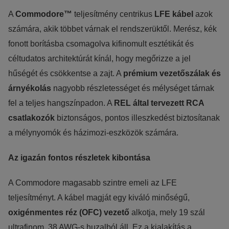
A
Commodore™
teljesítmény centrikus
LFE kábel
azok
számára, akik többet várnak el rendszerüktől. Merész, kék
fonott borításba csomagolva kifinomult esztétikát és
céltudatos architektúrát kínál, hogy megőrizze a jel
hűségét és csökkentse a zajt. A
prémium vezetőszálak és
árnyékolás
nagyobb részletességet és mélységet tárnak
fel a teljes hangszínpadon. A
REL által tervezett RCA
csatlakozók
biztonságos, pontos illeszkedést biztosítanak
a mélynyomók és házimozi-eszközök számára.
Az igazán fontos részletek kibontása
A Commodore magasabb szintre emeli az LFE
teljesítményt. A kábel magját egy kiváló minőségű,
oxigénmentes réz (OFC) vezető
alkotja, mely 19 szál
ultrafinom, 38 AWG-s huzalból áll. Ez a kialakítás a