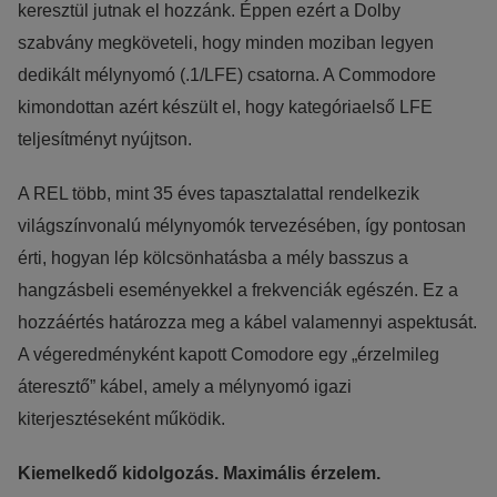
keresztül jutnak el hozzánk. Éppen ezért a Dolby
szabvány megköveteli, hogy minden moziban legyen
dedikált mélynyomó (.1/LFE) csatorna. A Commodore
kimondottan azért készült el, hogy kategóriaelső LFE
teljesítményt nyújtson.
A REL több, mint 35 éves tapasztalattal rendelkezik
világszínvonalú mélynyomók tervezésében, így pontosan
érti, hogyan lép kölcsönhatásba a mély basszus a
hangzásbeli eseményekkel a frekvenciák egészén. Ez a
hozzáértés határozza meg a kábel valamennyi aspektusát.
A végeredményként kapott Comodore egy „érzelmileg
áteresztő” kábel, amely a mélynyomó igazi
kiterjesztéseként működik.
Kiemelkedő kidolgozás. Maximális érzelem.