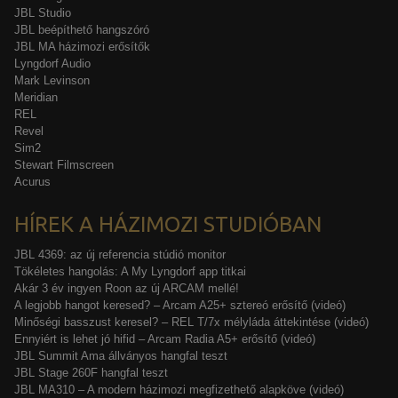
JBL Studio
JBL beépíthető hangszóró
JBL MA házimozi erősítők
Lyngdorf Audio
Mark Levinson
Meridian
REL
Revel
Sim2
Stewart Filmscreen
Acurus
HÍREK A HÁZIMOZI STUDIÓBAN
JBL 4369: az új referencia stúdió monitor
Tökéletes hangolás: A My Lyngdorf app titkai
Akár 3 év ingyen Roon az új ARCAM mellé!
A legjobb hangot keresed? – Arcam A25+ sztereó erősítő (videó)
Minőségi basszust keresel? – REL T/7x mélyláda áttekintése (videó)
Ennyiért is lehet jó hifid – Arcam Radia A5+ erősítő (videó)
JBL Summit Ama állványos hangfal teszt
JBL Stage 260F hangfal teszt
JBL MA310 – A modern házimozi megfizethető alapköve (videó)