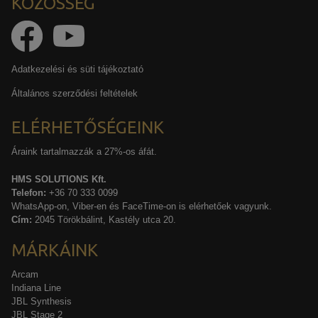
KÖZÖSSÉG
Adatkezelési és süti tájékoztató
Általános szerződési feltételek
ELÉRHETŐSÉGEINK
Áraink tartalmazzák a 27%-os áfát.
HMS SOLUTIONS Kft.
Telefon:
+36 70 333 0099
WhatsApp-on, Viber-en és FaceTime-on is elérhetőek vagyunk.
Cím:
2045 Törökbálint, Kastély utca 20.
MÁRKÁINK
Arcam
Indiana Line
JBL Synthesis
JBL Stage 2