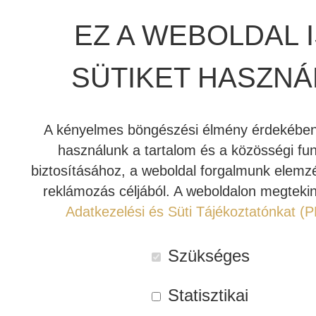
továbbfejlesztett árnyékolással és a REL által tervezett
EZ A WEBOLDAL 
RCA csatlakozókkal a Commodore
gazdagabb
INDIANA LINE
mélyfrekvenciákat
, feszesebb választ és
mélyebb
SÜTIKET HASZNÁ
dimenziójú hangszínpadot
biztosít. Ideális kiegészítője a
REL Serie S, HT/1510 Predator és Reference
modelleknek.
A kényelmes böngészési élmény érdekében 
használunk a tartalom és a közösségi fu
Rendelhető
biztosításához, a weboldal forgalmunk elemz
Kosárba teszem
REL
reklámozás céljából. A weboldalon megtekin
Commodore
Adatkezelési és Süti Tájékoztatónkat (
mélyláda
Cikkszám:
REL-COM-08m
kábel
Kategóriák:
REL
,
Kábel
Szükséges
(8
Címke:
Aktív mélyláda kábel
m)
Statisztikai
mennyiség