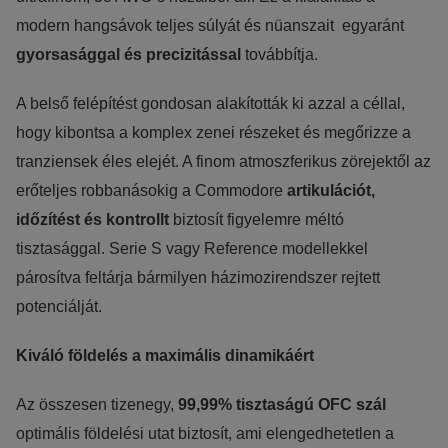
modern hangsávok teljes súlyát és nüanszait egyaránt
gyorsasággal és precizitással
továbbítja.
A belső felépítést gondosan alakították ki azzal a céllal,
hogy kibontsa a komplex zenei részeket és megőrizze a
tranziensek éles elejét. A finom atmoszferikus zörejektől az
erőteljes robbanásokig a Commodore
artikulációt,
időzítést és kontrollt
biztosít figyelemre méltó
tisztasággal. Serie S vagy Reference modellekkel
párosítva feltárja bármilyen házimozirendszer rejtett
potenciálját.
Kiváló földelés a maximális dinamikáért
Az összesen tizenegy,
99,99% tisztaságú OFC szál
optimális földelési utat biztosít, ami elengedhetetlen a