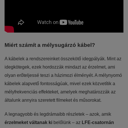
Reklámcélú:
Azért települnek ezek a sütik, hogy a felhasználót számára egyedi
érdeklődési körébe tartozó reklámajánlatokkal tudjuk megcélozni.
Miért számít a mélysugárzó kábel?
A kábelek a rendszereinket összekötő idegpályák. Mint az
idegkötegek, ezek hordozzák mindazt az érzelmet, ami
olyan erőteljessé teszi a házimozi élményét. A mélynyomó
kábelek alapvető fontosságúak, mivel ezek közvetítik a
mélyfrekvenciás effekteket, amelyek meghatározzák az
általunk annyira szeretett filmeket és műsorokat.
A legnagyobb és legdrámaibb részletek – azok, amik
érzelmeket váltanak ki
belőlünk – az
LFE-csatornán