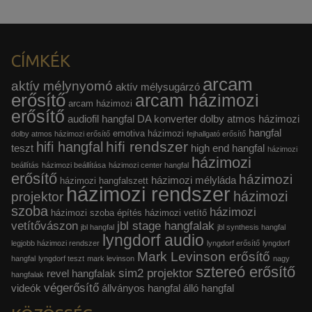
CÍMKÉK
arcam
aktív mélynyomó
aktív mélysugárzó
erősítő
arcam házimozi
arcam házimozi
erősítő
audiofil hangfal
DA konverter
dolby atmos házimozi
hangfal
emotiva házimozi
dolby atmos házimozi erősítő
fejhallgató erősítő
hifi rendszer
hifi hangfal
teszt
high end hangfal
házimozi
házimozi
beállítás
házimozi beállítása
házimozi center hangfal
erősítő
házimozi
házimozi mélyláda
házimozi hangfalszett
házimozi rendszer
házimozi
projektor
szoba
házimozi
házimozi szoba építés
házimozi vetítő
vetítővászon
jbl stage hangfalak
jbl hangfal
jbl synthesis hangfal
lyngdorf audio
legjobb házimozi rendszer
lyngdorf erősítő
lyngdorf
Mark Levinson erősítő
hangfal
lyngdorf teszt
mark levinson
nagy
sztereó erősítő
sim2 projektor
revel hangfalak
hangfalak
végerősítő
videók
állványos hangfal
álló hangfal