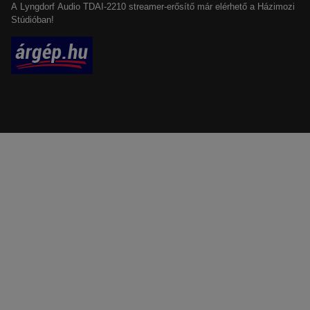
A Lyngdorf Audio TDAI-2210 streamer-erősítő már elérhető a Házimozi
Stúdióban!