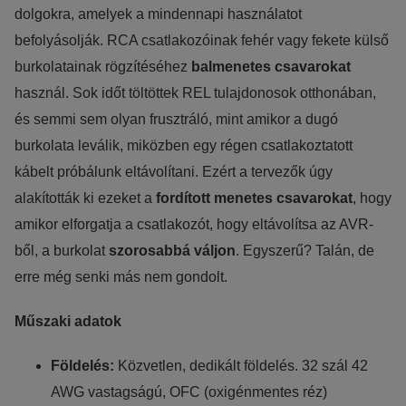
dolgokra, amelyek a mindennapi használatot
befolyásolják. RCA csatlakozóinak fehér vagy fekete külső
burkolatainak rögzítéséhez
balmenetes csavarokat
használ. Sok időt töltöttek REL tulajdonosok otthonában,
és semmi sem olyan frusztráló, mint amikor a dugó
burkolata leválik, miközben egy régen csatlakoztatott
kábelt próbálunk eltávolítani. Ezért a tervezők úgy
alakították ki ezeket a
fordított menetes csavarokat
, hogy
amikor elforgatja a csatlakozót, hogy eltávolítsa az AVR-
ből, a burkolat
szorosabbá váljon
. Egyszerű? Talán, de
erre még senki más nem gondolt.
Műszaki adatok
Földelés:
Közvetlen, dedikált földelés. 32 szál 42
AWG vastagságú, OFC (oxigénmentes réz)