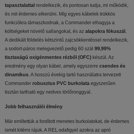
tapasztalattal
rendelkezik, és pontosan tudja, mi működik,
és mit érdemes elkerülni. Míg egyes kábelek trükkös
funkciókra támaszkodnak, a Commander elhagyja a
költségeket növelő sallangokat, és az
alapokra fókuszál
.
A dedikált földelés kétszintű zajcsökkentéssel rendelkezik,
a sodort-páros melegvezető pedig 60 szál
99,99%
tisztaságú oxigénmentes rézből (OFC)
készül. Az
eredmény egy olyan kábel, amely egyszerre
csendes és
dinamikus
. A hosszú évekig tartó használatra tervezett
Commander
robusztus PVC burkolata
egyszerűen
tisztán tartható egy nedves törlőronggyal.
Jobb felhasználói élmény
Már említettük a fordított menetes burkolatokat, de érdemes
ismét kitérni rájuk. A REL odafigyel azokra az apró