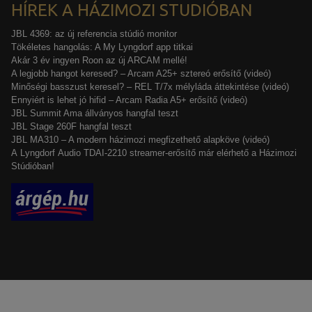
HÍREK A HÁZIMOZI STUDIÓBAN
JBL 4369: az új referencia stúdió monitor
Tökéletes hangolás: A My Lyngdorf app titkai
Akár 3 év ingyen Roon az új ARCAM mellé!
A legjobb hangot keresed? – Arcam A25+ sztereó erősítő (videó)
Minőségi basszust keresel? – REL T/7x mélyláda áttekintése (videó)
Ennyiért is lehet jó hifid – Arcam Radia A5+ erősítő (videó)
JBL Summit Ama állványos hangfal teszt
JBL Stage 260F hangfal teszt
JBL MA310 – A modern házimozi megfizethető alapköve (videó)
A Lyngdorf Audio TDAI-2210 streamer-erősítő már elérhető a Házimozi
Stúdióban!