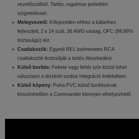
vezetőszálból. Tartós, rugalmas polietilén
szigeteléssel.
Melegvezető:
Kifejezetten ehhez a kábelhez
fejlesztett, 2 x 14 szál, 36 AWG vastag, OFC (99,99%
tisztaságú) réz.
Csatlakozók:
Egyedi REL balmenetes RCA
csatlakozók biztosítják a tartós illeszkedést.
Külső borítás:
Fekete vagy fehér szín közül lehet
választani a diszkrét szobai integráció érdekében.
Külső köpeny:
Puha PVC külső borításának
köszönhetően a Commander könnyen elhelyezhető.