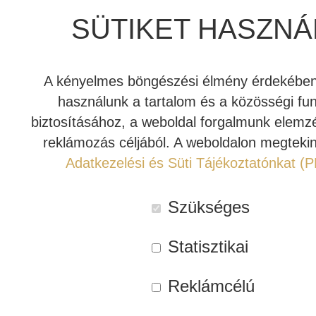
kiemelkedő értéket
kínálva azzal az összeszerelési
SÜTIKET HASZNÁ
minőséggel és hangteljesítménnyel, amelyről a REL híres.
INDIANA LINE
Ideális kiegészítő a REL Serie T/x, HT/1003MKII,
HT/1205MKII és Classic 98 modelljeihez.
A kényelmes böngészési élmény érdekében 
használunk a tartalom és a közösségi fu
Rendelhető
biztosításához, a weboldal forgalmunk elemz
reklámozás céljából. A weboldalon megtekin
Kosárba teszem
REL
Adatkezelési és Süti Tájékoztatónkat (
Commander
mélyláda
Cikkszám:
REL-Commander-12m-WH
Szükséges
kábel
Kategóriák:
REL
,
Kábel
(12
Címke:
Aktív mélyláda kábel
Statisztikai
m,
fehér)
Leírás
Vélemények (0)
Reklámcélú
mennyiség