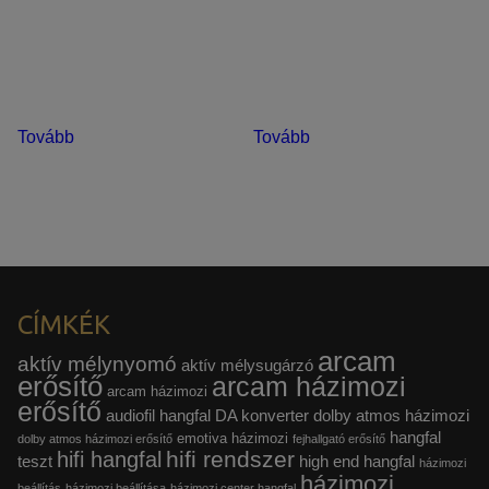
Tovább
Tovább
CÍMKÉK
arcam
aktív mélynyomó
aktív mélysugárzó
erősítő
arcam házimozi
arcam házimozi
erősítő
audiofil hangfal
DA konverter
dolby atmos házimozi
hangfal
emotiva házimozi
dolby atmos házimozi erősítő
fejhallgató erősítő
hifi rendszer
hifi hangfal
teszt
high end hangfal
házimozi
házimozi
beállítás
házimozi beállítása
házimozi center hangfal