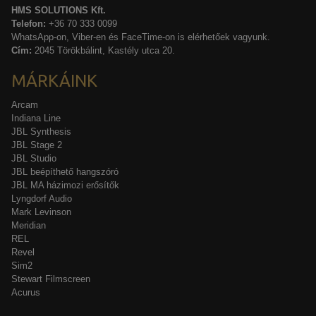
HMS SOLUTIONS Kft.
Telefon:
+36 70 333 0099
WhatsApp-on, Viber-en és FaceTime-on is elérhetőek vagyunk.
Cím:
2045 Törökbálint, Kastély utca 20.
MÁRKÁINK
Arcam
Indiana Line
JBL Synthesis
JBL Stage 2
JBL Studio
JBL beépíthető hangszóró
JBL MA házimozi erősítők
Lyngdorf Audio
Mark Levinson
Meridian
REL
Revel
Sim2
Stewart Filmscreen
Acurus