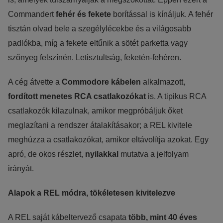
Commandert
fehér és fekete
borítással is kínáljuk. A fehér
tisztán olvad bele a szegélylécekbe és a világosabb
padlókba, míg a fekete eltűnik a sötét parketta vagy
szőnyeg felszínén. Letisztultság, feketén-fehéren.
A cég átvette a
Commodore kábelen
alkalmazott,
fordított menetes RCA csatlakozókat
is. A tipikus RCA
csatlakozók kilazulnak, amikor megpróbáljuk őket
meglazítani a rendszer átalakításakor; a REL kivitele
meghúzza a csatlakozókat, amikor eltávolítja azokat. Egy
apró, de okos részlet,
nyilakkal
mutatva a jelfolyam
irányát.
Alapok a REL módra, tökéletesen kivitelezve
A REL saját kábeltervező csapata
több, mint 40 éves