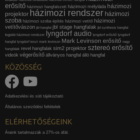
erősítő
házimozi
házimozi mélyláda
házimozi hangfalszett
házimozi rendszer
házimozi
projektor
szoba
házimozi
házimozi szoba építés
házimozi vetítő
vetítővászon
jbl stage hangfalak
jbl hangfal
jbl synthesis hangfal
lyngdorf audio
legjobb házimozi rendszer
lyngdorf erősítő
lyngdorf
Mark Levinson erősítő
hangfal
lyngdorf teszt
mark levinson
nagy
sztereó erősítő
sim2 projektor
revel hangfalak
hangfalak
végerősítő
videók
állványos hangfal
álló hangfal
KÖZÖSSÉG
Adatkezelési és süti tájékoztató
Általános szerződési feltételek
ELÉRHETŐSÉGEINK
Áraink tartalmazzák a 27%-os áfát.