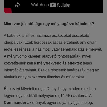
érdeklődési körébe tartozó reklámajánlatokkal tudjuk megcélozni.
Miért van jelentősége egy mélysugárzó kábelnek?
A kábelek a hifi és házimozi eszközöket összekötő
idegpályák. Ezek hordozzák azt az érzelmet, ami olyan
erőteljessé teszi a házimozi vagy zenehallgatás élményét.
A mélynyomó kábelek alapvető fontosságúak, mivel
közvetíteniük kell a
mélyfrekvenciás effektek
teljes
információtartalmát. Ezek a részletek határozzák meg az
általunk annyira szeretett filmeket és műsorokat.
Épp ezért követeli meg a Dolby, hogy minden moziban
legyen egy dedikált mélynyomó (.1/LFE) csatorna. A
Commander
az erények egyensúlyát nyújtja: meleg,