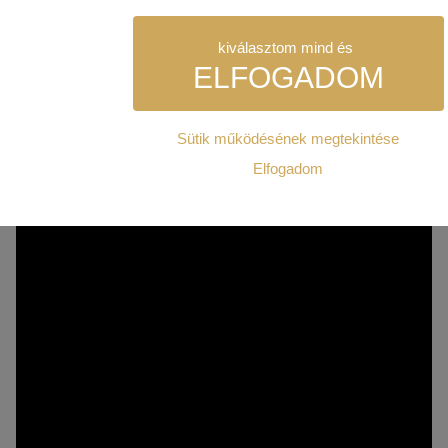
LEÍRÁS
kiválasztom mind és
ELFOGADOM
Sütik működésének megtekintése
Szükséges:
Elfogadom
Az weboldal működéséhez elengedhetetlenül szükséges sütik. Ez
weboldalt nem lehet megtekinteni.
Statisztikai:
A weboldal statisztikáinak elemzésével tudjuk weboldalunkat hat
hogy a lehető legmagasabb felhasználói élményt nyújtsuk kedves 
Ezért gyűjtünk statisztikai adatokat a Google Analytics segítségé
kizárólag az IP címeket tárolja a személyes adatok közül.
Reklámcélú:
Azért települnek ezek a sütik, hogy a felhasználót számára egyedi