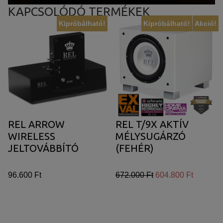
KAPCSOLÓDÓ TERMÉKEK
Kipróbálható!
Kipróbálható!
Akció!
REL ARROW
REL T/9X AKTÍV
WIRELESS
MÉLYSUGÁRZÓ
JELTOVÁBBÍTÓ
(FEHÉR)
96.600 Ft
672.000 Ft
604.800 Ft