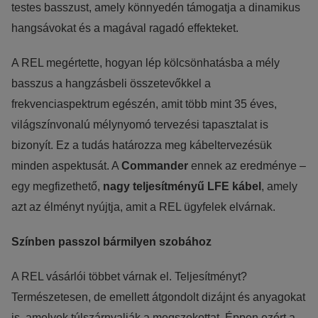
testes basszust, amely könnyedén támogatja a dinamikus
hangsávokat és a magával ragadó effekteket.
A REL megértette, hogyan lép kölcsönhatásba a mély
basszus a hangzásbeli összetevőkkel a
frekvenciaspektrum egészén, amit több mint 35 éves,
világszínvonalú mélynyomó tervezési tapasztalat is
bizonyít. Ez a tudás határozza meg kábeltervezésük
minden aspektusát. A
Commander
ennek az eredménye –
egy megfizethető,
nagy teljesítményű LFE kábel
, amely
azt az élményt nyújtja, amit a REL ügyfelek elvárnak.
Színben passzol bármilyen szobához
A REL vásárlói többet várnak el. Teljesítményt?
Természetesen, de emellett átgondolt dizájnt és anyagokat
is, amelyek túlszárnyalják a megszokottat. Éppen ezért a