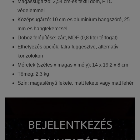
Magassugárzó: 2,54 cm-es textil dóm, PTC
védelemmel
Középsugárzó: 10 cm-es alumínium hangszóró, 25
mm-es hangtekerccsel
Doboz felépítése: zárt, MDF (0,8 liter térfogat)
Elhelyezés opciók: falra függesztve, alternatív
konzolokon
Méretek (széles x magas x mély): 14 x 19,2 x 8 cm
Tömeg: 2,3 kg
Szín: magasfényű fekete, matt fekete vagy matt fehér
BEJELENTKEZÉS