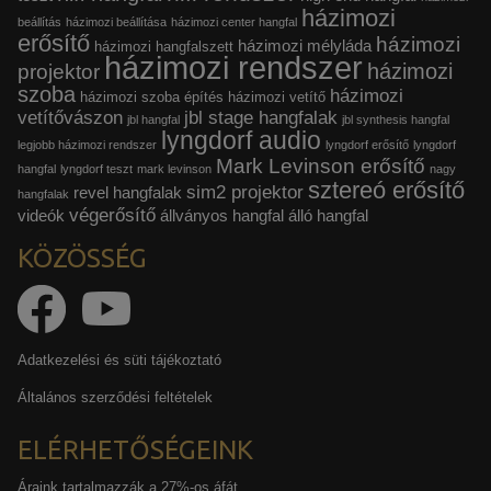
házimozi
beállítás
házimozi beállítása
házimozi center hangfal
erősítő
házimozi
házimozi mélyláda
házimozi hangfalszett
házimozi rendszer
házimozi
projektor
szoba
házimozi
házimozi szoba építés
házimozi vetítő
vetítővászon
jbl stage hangfalak
jbl hangfal
jbl synthesis hangfal
lyngdorf audio
legjobb házimozi rendszer
lyngdorf erősítő
lyngdorf
Mark Levinson erősítő
hangfal
lyngdorf teszt
mark levinson
nagy
sztereó erősítő
sim2 projektor
revel hangfalak
hangfalak
végerősítő
videók
állványos hangfal
álló hangfal
KÖZÖSSÉG
Adatkezelési és süti tájékoztató
Általános szerződési feltételek
ELÉRHETŐSÉGEINK
Áraink tartalmazzák a 27%-os áfát.