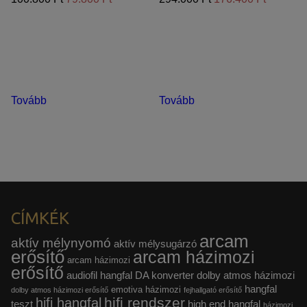
Tovább
Tovább
CÍMKÉK
arcam
aktív mélynyomó
aktív mélysugárzó
erősítő
arcam házimozi
arcam házimozi
erősítő
audiofil hangfal
DA konverter
dolby atmos házimozi
hangfal
emotiva házimozi
dolby atmos házimozi erősítő
fejhallgató erősítő
hifi rendszer
hifi hangfal
teszt
high end hangfal
házimozi