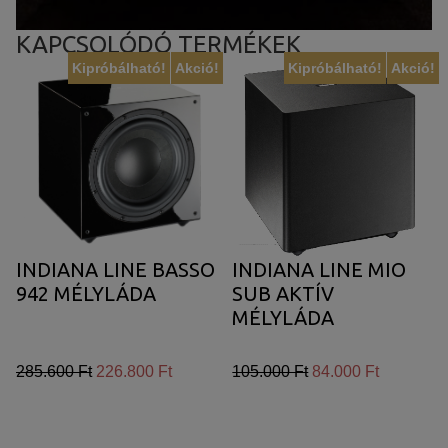
KAPCSOLÓDÓ TERMÉKEK
Kipróbálható!
Akció!
Kipróbálható!
Akció!
INDIANA LINE BASSO
INDIANA LINE MIO
942 MÉLYLÁDA
SUB AKTÍV
MÉLYLÁDA
285.600 Ft
226.800 Ft
105.000 Ft
84.000 Ft