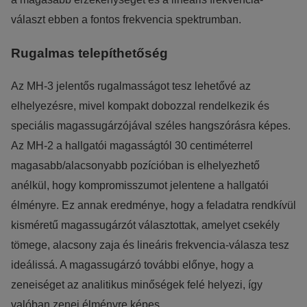
választ ebben a fontos frekvencia spektrumban.
Rugalmas telepíthetőség
Az MH-3 jelentős rugalmasságot tesz lehetővé az
elhelyezésre, mivel kompakt dobozzal rendelkezik és
speciális magassugárzójával széles hangszórásra képes.
Az MH-2 a hallgatói magasságtól 30 centiméterrel
magasabb/alacsonyabb pozícióban is elhelyezhető
anélkül, hogy kompromisszumot jelentene a hallgatói
élményre. Ez annak eredménye, hogy a feladatra rendkívül
kisméretű magassugárzót választottak, amelyet csekély
tömege, alacsony zaja és lineáris frekvencia-válasza tesz
ideálissá. A magassugárzó további előnye, hogy a
zeneiséget az analitikus minőségek felé helyezi, így
valóban zenei élményre képes.