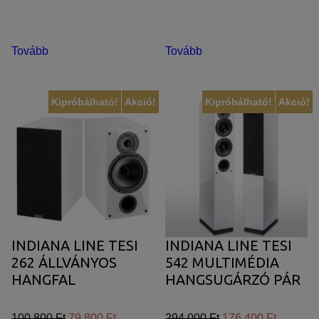
Tovább
Tovább
Kipróbálható!
Akció!
Kipróbálható!
Akció!
INDIANA LINE TESI
INDIANA LINE TESI
262 ÁLLVÁNYOS
542 MULTIMÉDIA
HANGFAL
HANGSUGÁRZÓ PÁR
100.800 Ft
79.800 Ft
294.000 Ft
176.400 Ft