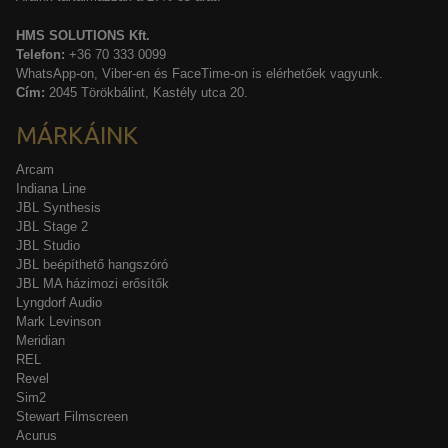
HMS SOLUTIONS Kft.
Telefon:
+36 70 333 0099
WhatsApp-on, Viber-en és FaceTime-on is elérhetőek vagyunk.
Cím:
2045 Törökbálint, Kastély utca 20.
MÁRKÁINK
Arcam
Indiana Line
JBL Synthesis
JBL Stage 2
JBL Studio
JBL beépíthető hangszóró
JBL MA házimozi erősítők
Lyngdorf Audio
Mark Levinson
Meridian
REL
Revel
Sim2
Stewart Filmscreen
Acurus