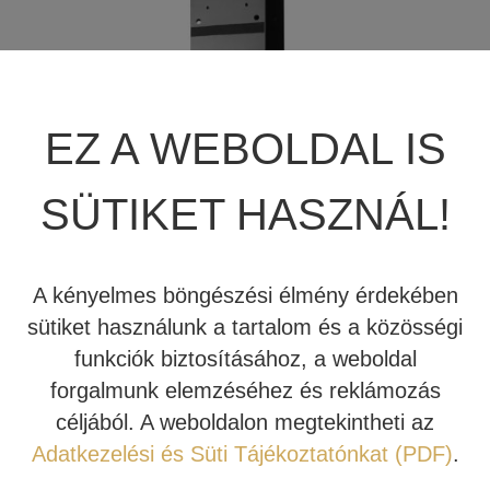
JBL SUMMIT
TÖBBCSATORNÁS VÉGERŐSÍTŐ
BEÉPÍTHETŐ HANGSZÓRÓ
JBL SYNTHESIS
MÉDIALEJÁTSZÓ
HIFI DA KONVERTER
EZ A WEBOLDAL IS
JBL BEÉPÍTHETŐ HANGSZÓRÓ
OTTHONI MOZIFOTEL
HÁLÓZATI MÉDIALEJÁTSZÓ
SÜTIKET HASZNÁL!
REVEL
BEÉPÍTHETŐ HANGSZÓRÓ
CD LEJÁTSZÓ
MARK LEVINSON
KÁBEL
A kényelmes böngészési élmény érdekében
SIM2
NYÁRI AKCIÓ
sütiket használunk a tartalom és a közösségi
funkciók biztosításához, a weboldal
STEWART FILMSCREEN
1.398.600 Ft
1.260.000 Ft
forgalmunk elemzéséhez és reklámozás
céljából. A weboldalon megtekintheti az
MADVR
A kettős 250 mm-es hangszóróval ellátott, JBL Synthesis
Adatkezelési és Süti Tájékoztatónkat (PDF)
.
SSW-3 beépíthető mélyláda ultra-magas teljesítményt
MERIDIAN