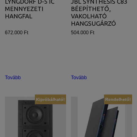
LYNGDORF D-5 IC
JBL SYNTHESIS C83
MENNYEZETI
BÉEPÍTHETŐ,
HANGFAL
VAKOLHATÓ
HANGSUGÁRZÓ
672.000 Ft
504.000 Ft
Tovább
Tovább
Kipróbálható!
Rendelhető!