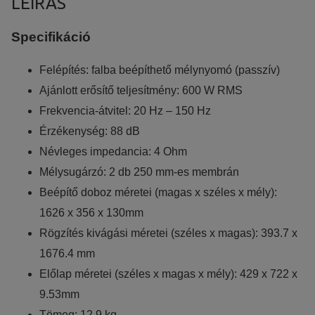
LEÍRÁS
A weboldal statisztikáinak elemzésével tudjuk weboldalunkat
Specifikáció
hatékonyabbá tenni, hogy a lehető legmagasabb felhasználói
élményt nyújtsuk kedves látogatóinknak. Ezért gyűjtünk
Felépítés: falba beépíthető mélynyomó (passzív)
statisztikai adatokat a Google Analytics segítségével, amely
Ajánlott erősítő teljesítmény: 600 W RMS
kizárólag az IP címeket tárolja a személyes adatok közül.
Frekvencia-átvitel: 20 Hz – 150 Hz
Reklámcélú:
Érzékenység: 88 dB
Azért települnek ezek a sütik, hogy a felhasználót számára
Névleges impedancia: 4 Ohm
egyedi, releváns, érdeklődési körébe tartozó
Mélysugárzó: 2 db 250 mm-es membrán
reklámajánlatokkal tudjuk megcélozni.
Beépítő doboz méretei (magas x széles x mély):
1626 x 356 x 130mm
Rögzítés kivágási méretei (széles x magas): 393.7 x
1676.4 mm
Előlap méretei (széles x magas x mély): 429 x 722 x
9.53mm
Tömeg: 12,9 kg