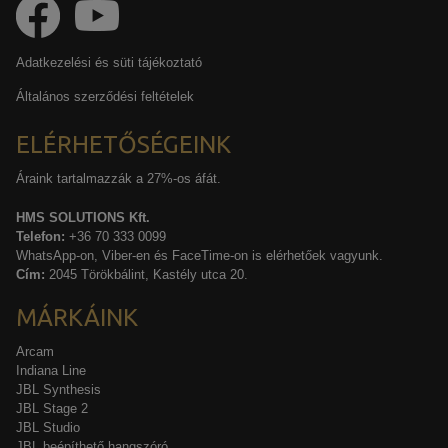
Adatkezelési és süti tájékoztató
Általános szerződési feltételek
ELÉRHETŐSÉGEINK
Áraink tartalmazzák a 27%-os áfát.
HMS SOLUTIONS Kft.
Telefon:
+36 70 333 0099
WhatsApp-on, Viber-en és FaceTime-on is elérhetőek vagyunk.
Cím:
2045 Törökbálint, Kastély utca 20.
MÁRKÁINK
Arcam
Indiana Line
JBL Synthesis
JBL Stage 2
JBL Studio
JBL beépíthető hangszóró