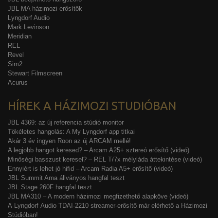
JBL MA házimozi erősítők
Lyngdorf Audio
Mark Levinson
Meridian
REL
Revel
Sim2
Stewart Filmscreen
Acurus
HÍREK A HÁZIMOZI STUDIÓBAN
JBL 4369: az új referencia stúdió monitor
Tökéletes hangolás: A My Lyngdorf app titkai
Akár 3 év ingyen Roon az új ARCAM mellé!
A legjobb hangot keresed? – Arcam A25+ sztereó erősítő (videó)
Minőségi basszust keresel? – REL T/7x mélyláda áttekintése (videó)
Ennyiért is lehet jó hifid – Arcam Radia A5+ erősítő (videó)
JBL Summit Ama állványos hangfal teszt
JBL Stage 260F hangfal teszt
JBL MA310 – A modern házimozi megfizethető alapköve (videó)
A Lyngdorf Audio TDAI-2210 streamer-erősítő már elérhető a Házimozi
Stúdióban!