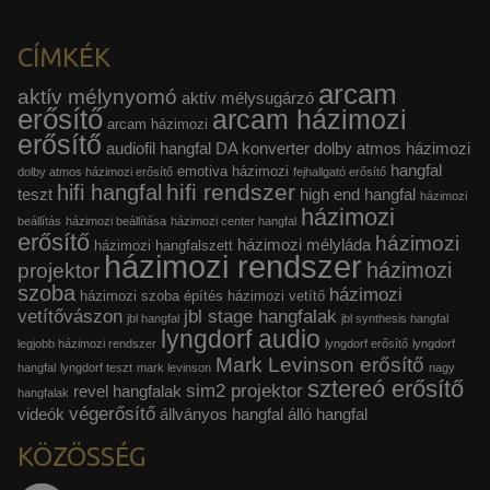
CÍMKÉK
arcam
aktív mélynyomó
aktív mélysugárzó
erősítő
arcam házimozi
arcam házimozi
erősítő
audiofil hangfal
DA konverter
dolby atmos házimozi
hangfal
emotiva házimozi
dolby atmos házimozi erősítő
fejhallgató erősítő
hifi rendszer
hifi hangfal
teszt
high end hangfal
házimozi
házimozi
beállítás
házimozi beállítása
házimozi center hangfal
erősítő
házimozi
házimozi mélyláda
házimozi hangfalszett
házimozi rendszer
házimozi
projektor
szoba
házimozi
házimozi szoba építés
házimozi vetítő
vetítővászon
jbl stage hangfalak
jbl hangfal
jbl synthesis hangfal
lyngdorf audio
legjobb házimozi rendszer
lyngdorf erősítő
lyngdorf
Mark Levinson erősítő
hangfal
lyngdorf teszt
mark levinson
nagy
sztereó erősítő
sim2 projektor
revel hangfalak
hangfalak
végerősítő
videók
állványos hangfal
álló hangfal
KÖZÖSSÉG