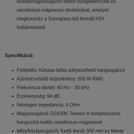
közép/magassugárzó kettős hangtekerccsel és
neodímium mágneses struktúrával, amelyet
megkoronáz a Sonoglass-ból formált HDI
hullámvezető
Specifikáció:
Felépítés: Kétutas falba süllyeszthető hangsugárzó
Ajánlott erősítő teljesítmény: 500 W RMS
Frekvencia-átvitel: 40 Hz – 30 kHz
Érzékenység: 94 dB
Névleges impedancia: 4 Ohm
Magassugárzó: D2430K Teonex ® kompressziós
hangszóró kettős neodímium mágnessel
Mély/középsugárzó: Kettő darab 300 mm-es fekete