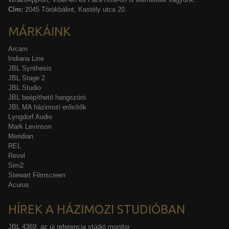
Cím:
2045 Törökbálint, Kastély utca 20.
MÁRKÁINK
Arcam
Indiana Line
JBL Synthesis
JBL Stage 2
JBL Studio
JBL beépíthető hangszóró
JBL MA házimozi erősítők
Lyngdorf Audio
Mark Levinson
Meridian
REL
Revel
Sim2
Stewart Filmscreen
Acurus
HÍREK A HÁZIMOZI STUDIÓBAN
JBL 4369: az új referencia stúdió monitor