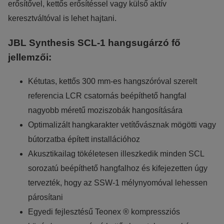
erősítővel, kettős erősítéssel vagy külső aktív
keresztváltóval is lehet hajtani.
JBL Synthesis SCL-1 hangsugárzó fő
jellemzői:
Kétutas, kettős 300 mm-es hangszóróval szerelt
referencia LCR csatornás beépíthető hangfal
nagyobb méretű moziszobák hangosítására
Optimalizált hangkarakter vetítővásznak mögötti vagy
bútorzatba épített installációhoz
Akusztikailag tökéletesen illeszkedik minden SCL
sorozatú beépíthető hangfalhoz és kifejezetten úgy
tervezték, hogy az SSW-1 mélynyomóval lehessen
párosítani
Egyedi fejlesztésű Teonex ® kompressziós