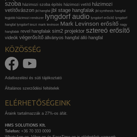
szoba
házimozi
házimozi szoba építés
házimozi vetítő
vetítővászon
jbl stage hangfalak
jbl hangfal
jbl synthesis hangfal
lyngdorf audio
legjobb házimozi rendszer
lyngdorf erősítő
lyngdorf
Mark Levinson erősítő
hangfal
lyngdorf teszt
mark levinson
nagy
sztereó erősítő
sim2 projektor
revel hangfalak
hangfalak
végerősítő
videók
állványos hangfal
álló hangfal
KÖZÖSSÉG
Adatkezelési és süti tájékoztató
Általános szerződési feltételek
ELÉRHETŐSÉGEINK
Áraink tartalmazzák a 27%-os áfát.
HMS SOLUTIONS Kft.
Telefon:
+36 70 333 0099
WhatsApp-on, Viber-en és FaceTime-on is elérhetőek vagyunk.