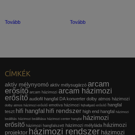
Tovább
Tovább
CÍMKÉK
arcam
aktív mélynyomó
aktív mélysugárzó
erősítő
arcam házimozi
arcam házimozi
erősítő
audiofil hangfal
DA konverter
dolby atmos házimozi
hangfal
emotiva házimozi
dolby atmos házimozi erősítő
fejhallgató erősítő
hifi rendszer
hifi hangfal
teszt
high end hangfal
házimozi
házimozi
beállítás
házimozi beállítása
házimozi center hangfal
erősítő
házimozi
házimozi mélyláda
házimozi hangfalszett
házimozi rendszer
házimozi
projektor