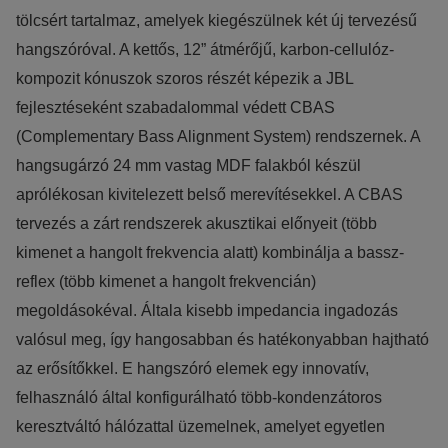
tölcsért tartalmaz, amelyek kiegészülnek két új tervezésű
hangszóróval. A kettős, 12” átmérőjű, karbon-cellulóz-
kompozit kónuszok szoros részét képezik a JBL
fejlesztéseként szabadalommal védett CBAS
(Complementary Bass Alignment System) rendszernek. A
hangsugárzó 24 mm vastag MDF falakból készül
aprólékosan kivitelezett belső merevítésekkel. A CBAS
tervezés a zárt rendszerek akusztikai előnyeit (több
kimenet a hangolt frekvencia alatt) kombinálja a bassz-
reflex (több kimenet a hangolt frekvencián)
megoldásokéval. Általa kisebb impedancia ingadozás
valósul meg, így hangosabban és hatékonyabban hajtható
az erősítőkkel. E hangszóró elemek egy innovatív,
felhasználó által konfigurálható több-kondenzátoros
keresztváltó hálózattal üzemelnek, amelyet egyetlen