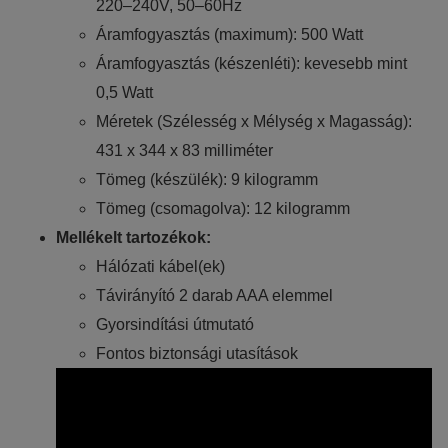
220–240V, 50–60Hz
Áramfogyasztás (maximum): 500 Watt
Áramfogyasztás (készenléti): kevesebb mint
0,5 Watt
Méretek (Szélesség x Mélység x Magasság):
431 x 344 x 83 milliméter
Tömeg (készülék): 9 kilogramm
Tömeg (csomagolva): 12 kilogramm
Mellékelt tartozékok:
Hálózati kábel(ek)
Távirányító 2 darab AAA elemmel
Gyorsindítási útmutató
Fontos biztonsági utasítások