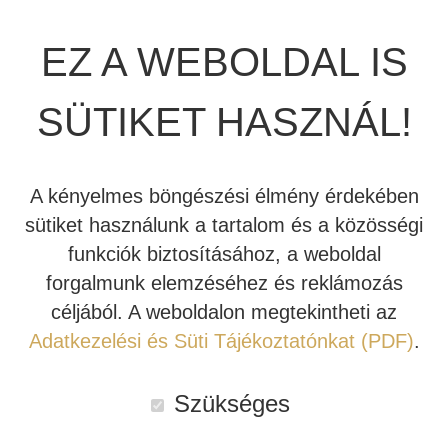
fő szakterülete. Az A25+ a legújabb termék, melynek
gyökerei közel 50 évnyi erősítő tervezési és gyártási
INDIANA LINE
EZ A WEBOLDAL IS
tapasztalatot alapul véve, egészen az első, 1976-os
termékig nyúlnak vissza – az A&R Cambridge A60
SÜTIKET HASZNÁL!
erősítőig. A díjnyertes ARCAM Radia A25 bevezetése óta
sem pihent a mérnökcsapat. Azon dolgoztak, hogy
létrehozzák az
ARCAM A25+
modellt, egy még jobb
A kényelmes böngészési élmény érdekében
hangzású és sokoldalúbb integrált erősítőt.
sütiket használunk a tartalom és a közösségi
funkciók biztosításához, a weboldal
Raktáron - Kipróbálható Stúdiónkban
forgalmunk elemzéséhez és reklámozás
céljából. A weboldalon megtekintheti az
Kosárba teszem
Arcam
Adatkezelési és Süti Tájékoztatónkat (PDF)
.
Radia
A25+
Cikkszám:
ARC-RADIA-A25-PLUS
Szükséges
sztereó
Kategóriák:
Akciós sztereó erősítő
,
Arcam
,
Nyári akció
,
erősítő
Sztereó erősítő