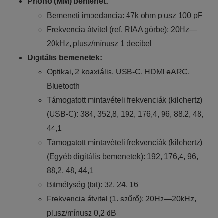
Phono (MM) bemenet:
Bemeneti impedancia: 47k ohm plusz 100 pF
Frekvencia átvitel (ref. RIAA görbe): 20Hz—
20kHz, plusz/mínusz 1 decibel
Digitális bemenetek:
Optikai, 2 koaxiális, USB-C, HDMI eARC,
Bluetooth
Támogatott mintavételi frekvenciák (kilohertz)
(USB-C): 384, 352,8, 192, 176,4, 96, 88.2, 48,
44,1
Támogatott mintavételi frekvenciák (kilohertz)
(Egyéb digitális bemenetek): 192, 176,4, 96,
88,2, 48, 44,1
Bitmélység (bit): 32, 24, 16
Frekvencia átvitel (1. szűrő): 20Hz—20kHz,
plusz/mínusz 0,2 dB