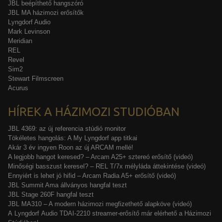
JBL beépíthető hangszóró
JBL MA házimozi erősítők
Lyngdorf Audio
Mark Levinson
Meridian
REL
Revel
Sim2
Stewart Filmscreen
Acurus
HÍREK A HÁZIMOZI STUDIÓBAN
JBL 4369: az új referencia stúdió monitor
Tökéletes hangolás: A My Lyngdorf app titkai
Akár 3 év ingyen Roon az új ARCAM mellé!
A legjobb hangot keresed? – Arcam A25+ sztereó erősítő (videó)
Minőségi basszust keresel? – REL T/7x mélyláda áttekintése (videó)
Ennyiért is lehet jó hifid – Arcam Radia A5+ erősítő (videó)
JBL Summit Ama állványos hangfal teszt
JBL Stage 260F hangfal teszt
JBL MA310 – A modern házimozi megfizethető alapköve (videó)
A Lyngdorf Audio TDAI-2210 streamer-erősítő már elérhető a Házimozi