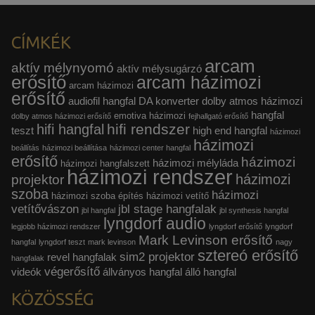
CÍMKÉK
arcam
aktív mélynyomó
aktív mélysugárzó
erősítő
arcam házimozi
arcam házimozi
erősítő
audiofil hangfal
DA konverter
dolby atmos házimozi
hangfal
emotiva házimozi
dolby atmos házimozi erősítő
fejhallgató erősítő
hifi rendszer
hifi hangfal
teszt
high end hangfal
házimozi
házimozi
beállítás
házimozi beállítása
házimozi center hangfal
erősítő
házimozi
házimozi mélyláda
házimozi hangfalszett
házimozi rendszer
házimozi
projektor
szoba
házimozi
házimozi szoba építés
házimozi vetítő
vetítővászon
jbl stage hangfalak
jbl hangfal
jbl synthesis hangfal
lyngdorf audio
legjobb házimozi rendszer
lyngdorf erősítő
lyngdorf
Mark Levinson erősítő
hangfal
lyngdorf teszt
mark levinson
nagy
sztereó erősítő
sim2 projektor
revel hangfalak
hangfalak
végerősítő
videók
állványos hangfal
álló hangfal
KÖZÖSSÉG