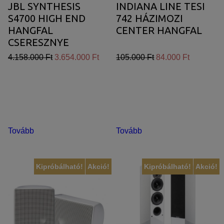
JBL SYNTHESIS
INDIANA LINE TESI
S4700 HIGH END
742 HÁZIMOZI
HANGFAL
CENTER HANGFAL
CSERESZNYE
FURNÉR
4.158.000 Ft
3.654.000 Ft
105.000 Ft
84.000 Ft
Tovább
Tovább
Kipróbálható!
Akció!
Kipróbálható!
Akció!