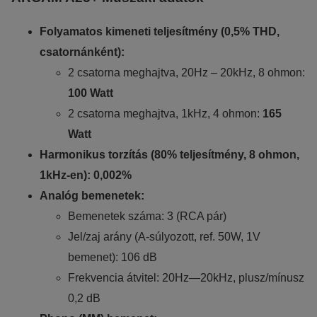
Folyamatos kimeneti teljesítmény (0,5% THD,
csatornánként):
2 csatorna meghajtva, 20Hz – 20kHz, 8 ohmon:
100 Watt
2 csatorna meghajtva, 1kHz, 4 ohmon:
165
Watt
Harmonikus torzítás (80% teljesítmény, 8 ohmon,
1kHz-en):
0,002%
Analóg bemenetek:
Bemenetek száma: 3 (RCA pár)
Jel/zaj arány (A-súlyozott, ref. 50W, 1V
bemenet): 106 dB
Frekvencia átvitel: 20Hz—20kHz, plusz/mínusz
0,2 dB