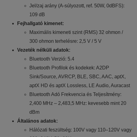
Jel/zaj arány (A-súlyozott, ref. 50W, 0dBFS):
109 dB
Fejhallgató kimenet:
Maximális kimeneti szint (RMS) 32 ohmon /
300 ohmon terhelésre: 2,5 V / 5 V
Vezeték nélküli adatok:
Bluetooth Verzió: 5.4
Bluetooth Profilok és kodekek: A2DP
Sink/Source, AVRCP, BLE, SBC, AAC, aptX,
aptX HD és aptX Lossless, LE Audio, Auracast
Bluetooth Adó Frekvencia és Teljesítmény:
2,400 MHz – 2,483,5 MHz: kevesebb mint 20
dBm
Általános adatok:
Hálózati feszültség: 100V vagy 110–120V vagy