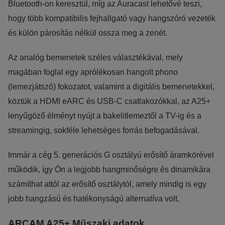
Bluetooth-on keresztül, míg az Auracast lehetővé teszi,
hogy több kompatibilis fejhallgató vagy hangszóró vezeték
és külön párosítás nélkül ossza meg a zenét.
Az analóg bemenetek széles választékával, mely
magában foglal egy aprólékosan hangolt phono
(lemezjátszó) fokozatot, valamint a digitális bemenetekkel,
köztük a HDMI eARC és USB-C csatlakozókkal, az A25+
lenyűgöző élményt nyújt a bakelitlemeztől a TV-ig és a
streamingig, sokféle lehetséges forrás befogadásával.
Immár a cég 5. generációs G osztályú erősítő áramkörével
működik, így Ön a legjobb hangminőségre és dinamikára
számíthat attól az erősítő osztálytól, amely mindig is egy
jobb hangzású és hatékonyságú alternatíva volt.
ARCAM A25+ Műszaki adatok