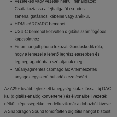
Vezetékes vagy vezeték nélküli fejhallgatók:
élményt nyújtsuk kedves látogatóinknak. Ezért gyűjtünk
Csatlakoztassa a fejhallgatót csendes
statisztikai adatokat a Google Analytics segítségével, amely
zenehallgatáshoz, kábellel vagy anélkül.
kizárólag az IP címeket tárolja a személyes adatok közül.
HDMI eARC/ARC bemenet
Reklámcélú:
USB-C bemenet közvetlen digitális számítógépes
Azért települnek ezek a sütik, hogy a felhasználót számára
kapcsolathoz
egyedi, releváns, érdeklődési körébe tartozó
Finomhangolt phono fokozat: Gondoskodik róla,
reklámajánlatokkal tudjuk megcélozni.
hogy a lemezei a lehető legrészletesebben és
legmegragadóbban szólaljanak meg.
Műanyagmentes csomagolás: A természetes
anyagok egyszerű hulladékkezeléséért.
Az A25+ továbbfejlesztett tápegység-kialakítással, új DAC-
kal (digitális-analóg konverterrel) és élvonalbeli vezeték
nélküli képességekkel rendelkezik már a dobozból kivéve.
A Snapdragon Sound tömörítetlen digitális hangot biztosít