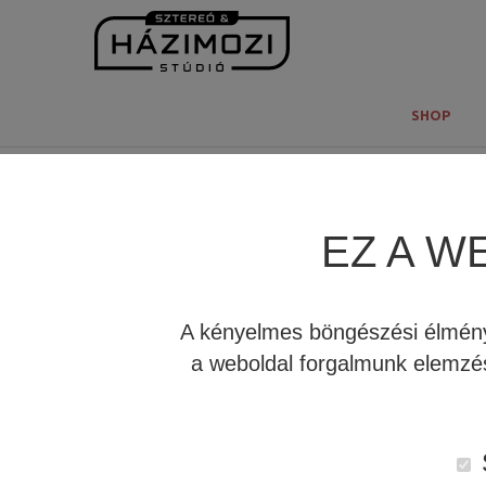
SHOP
ÚJ INTE
Fő
EZ A W
A kényelmes böngészési élmény 
a weboldal forgalmunk elemzés