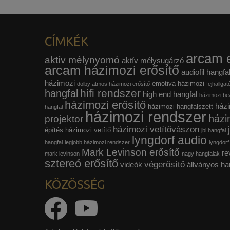
CÍMKÉK
arcam e
aktív mélynyomó
aktív mélysugárzó
arcam házimozi erősítő
audiofil hangfa
házimozi
emotiva házimozi
dolby atmos házimozi erősítő
fejhallgat
hifi rendszer
hangfal
high end hangfal
házimozi beá
házimozi erősítő
házi
házimozi hangfalszett
hangfal
házimozi rendszer
házi
projektor
házimozi vetítővászon
építés
házimozi vetítő
jbl hangfal
lyngdorf audio
hangfal
legjobb házimozi rendszer
lyngdorf
Mark Levinson erősítő
re
mark levinson
nagy hangfalak
sztereó erősítő
végerősítő
videók
állványos ha
KÖZÖSSÉG