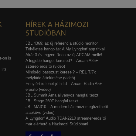
K
HÍREK A HÁZIMOZI
STUDIÓBAN
JBL 4369: az új referencia stúdió monitor
Tökéletes hangolás: A My Lyngdorf app titkai
Akár 3 év ingyen Roon az új ARCAM mellé!
-on is
A legjobb hangot keresed? – Arcam A25+
sztereó erősítő (videó)
 20.
Minőségi basszust keresel? – REL T/7x
mélyláda áttekintése (videó)
Ennyiért is lehet jó hifid – Arcam Radia A5+
erősítő (videó)
JBL Summit Ama állványos hangfal teszt
JBL Stage 260F hangfal teszt
JBL MA310 – A modern házimozi megfizethető
alapköve (videó)
A Lyngdorf Audio TDAI-2210 streamer-erősítő
már elérhető a Házimozi Stúdióban!