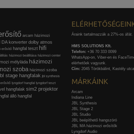
ELÉRHETŐSÉGEIN
rősítő
Áraink tartalmazzák a 27%-os áfát.
arcam házimozi
l
DA konverter
dolby atmos
HMS SOLUTIONS Kft.
hifi
hangfal teszt
ó erősítő
Telefon:
+36 70 333 0099
llítás
házimozi beállítása
házimozi center
WhatsApp-on, Viber-en és FaceTime
házimozi
mozi mélyláda
elérhetőek vagyunk.
mozi szoba
Cím:
2045 Törökbálint, Kastély utca
házimozi szoba
jbl stage hangfalak
jbl synthesis
MÁRKÁINK
 erősítő
lyngdorf hangfal
lyngdorf teszt
sim2 projektor
vel hangfalak
Arcam
ngfal
álló hangfal
Indiana Line
JBL Synthesis
JBL Stage 2
JBL Studio
JBL beépíthető hangszóró
JBL MA házimozi erősítők
Lyngdorf Audio