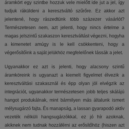
áramkört egy szintbe hozzuk vele mielőtt ide jut a jel, így
tudjuk ráküldeni a keresztváltó szűrőre. Ez akkor azt
jelentené, hogy rászedtünk több százezer vásárlót?
Természetesen nem, azt jelenti, hogy nincs értelme a
magas jelszintű szakaszon keresztváltást végezni, hogyha
a kimenetet amúgy is le kell csökkenteni, hogy a
végerősítőink a saját jelükhöz megfelelőnek lássák a jelet.
Ugyanakkor ez azt is jelenti, hogy alacsony szintű
áramköreink is ugyanazt a kiemelt figyelmet élvezik a
keresztváltási szakasznál és épp olyan jól elvégzik az
integrációt, ugyanakkor természetesen jobb teljes skálájú
hangot produkálnak, mint bármilyen más általunk ismert
mélysugárzó fajta. És manapság, a lassan gyarapodó aktív
vezeték nélküli hangsugárzókkal, ez jó hír azoknak,
akiknek nem tudnak hozzáférni az erősítőhöz (hiszen azt