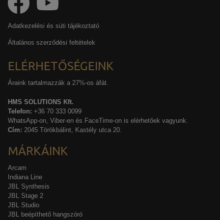
Adatkezelési és süti tájékoztató
Általános szerződési feltételek
ELÉRHETŐSÉGEINK
Áraink tartalmazzák a 27%-os áfát.
HMS SOLUTIONS Kft.
Telefon:
+36 70 333 0099
WhatsApp-on, Viber-en és FaceTime-on is elérhetőek vagyunk.
Cím:
2045 Törökbálint, Kastély utca 20.
MÁRKÁINK
Arcam
Indiana Line
JBL Synthesis
JBL Stage 2
JBL Studio
JBL beépíthető hangszóró