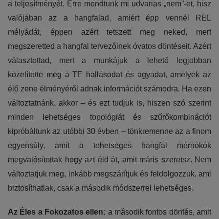
a teljesítményét. Erre mondtunk mi udvarias „nem”-et, hisz
valójában az a hangfalad, amiért épp vennél REL
mélyádát, éppen azért tetszett meg neked, mert
megszeretted a hangfal tervezőinek óvatos döntéseit. Azért
választottad, mert a munkájuk a lehető legjobban
közelítette meg a TE hallásodat és agyadat, amelyek az
élő zene élményéről adnak információt számodra. Ha ezen
változtatnánk, akkor – és ezt tudjuk is, hiszen szó szerint
minden lehetséges topológiát és szűrőkombinációt
kipróbáltunk az utóbbi 30 évben – tönkremenne az a finom
egyensúly, amit a tehetséges hangfal mérnökök
megvalósítottak hogy azt éld át, amit máris szeretsz. Nem
változtatjuk meg, inkább megszárítjuk és feldolgozzuk, ami
biztosíthatlak, csak a második módszerrel lehetséges.
Az Éles a Fokozatos ellen:
a második fontos döntés, amit