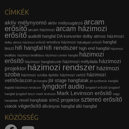
CÍMKÉK
arcam
aktív mélynyomó
aktív mélysugárzó
erősítő
arcam házimozi
arcam házimozi
erősítő
audiofil hangfal
DA konverter
dolby atmos házimozi
hangfal
emotiva házimozi
dolby atmos házimozi erősítő
fejhallgató erősítő
hifi rendszer
hifi hangfal
teszt
high end hangfal
házimozi
házimozi
beállítás
házimozi beállítása
házimozi center hangfal
erősítő
házimozi
házimozi mélyláda
házimozi hangfalszett
házimozi rendszer
házimozi
projektor
szoba
házimozi
házimozi szoba építés
házimozi vetítő
vetítővászon
jbl stage hangfalak
jbl hangfal
jbl synthesis hangfal
lyngdorf audio
legjobb házimozi rendszer
lyngdorf erősítő
lyngdorf
Mark Levinson erősítő
hangfal
lyngdorf teszt
mark levinson
nagy
sztereó erősítő
sim2 projektor
revel hangfalak
hangfalak
végerősítő
videók
állványos hangfal
álló hangfal
KÖZÖSSÉG