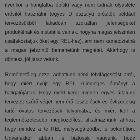
ilyenkor a hangfalba építik) vagy nem tudnak olyasféle
erősítőt használni (egyes D osztályú erősítők például
tervezésükből fakadóan szokatlan jelenségeket
produkálnak és instabillá válnak, hogyha magas jelszinten
csatlakoztatjuk őket egy REL-hez), ami nem kamatoztatná
a magas jelszintű bemenetünk meglétét. Akárhogy is
döntesz, jól jársz velünk.
Remélhetőleg ezzel adhattunk némi felvilágosítást arról,
hogy miért nyújt egy REL különleges élményt a
hallgatójának. Hogy miért kerül minden egyes általunk
tervezett szűrő véget nem érő tesztelések és évtizedekig
tartó óvatos tervezések folyamába, és miért kell a
legtermészetesebb megközelítést alkalmaznunk ahhoz,
hogy mindez a te REL mélysugárzódba is bekerüljön.
Ugyanakkor abban is biztosak vagyunk, hogy