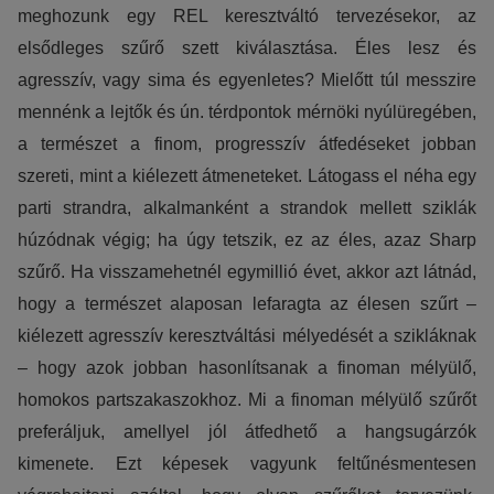
meghozunk egy REL keresztváltó tervezésekor, az
elsődleges szűrő szett kiválasztása. Éles lesz és
agresszív, vagy sima és egyenletes? Mielőtt túl messzire
mennénk a lejtők és ún. térdpontok mérnöki nyúlüregében,
a természet a finom, progresszív átfedéseket jobban
szereti, mint a kiélezett átmeneteket. Látogass el néha egy
parti strandra, alkalmanként a strandok mellett sziklák
húzódnak végig; ha úgy tetszik, ez az éles, azaz Sharp
szűrő. Ha visszamehetnél egymillió évet, akkor azt látnád,
hogy a természet alaposan lefaragta az élesen szűrt –
kiélezett agresszív keresztváltási mélyedését a szikláknak
– hogy azok jobban hasonlítsanak a finoman mélyülő,
homokos partszakaszokhoz. Mi a finoman mélyülő szűrőt
preferáljuk, amellyel jól átfedhető a hangsugárzók
kimenete. Ezt képesek vagyunk feltűnésmentesen