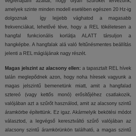
végrehajtani azáltal, hogy olyan szűrőket tervezünk,
amelyek szinte minden modell esetében egészen 20 Hz-ig
dolgoznak így lejjebb vághatod a magasabb
frekvenciákat, lehetővé téve, hogy a REL tökéletesen a
hangfal funkcionális korlátja ALATT társuljon a
hangképbe. A hangfalak alá való feltűnésmentes beállítás
jelenti a REL mágiájának nagy részét.
Magas jelszint az alacsony ellen:
a tapasztalt REL hívek
talán meglepődnek azon, hogy noha híresek vagyunk a
magas jelszintű bemenetünk miatt, amit a hangfalad
sztereó (vagy kettős monó) erősítőjéhez csatlakozik,
valójában azt a szűrőt használod, amit az alacsony szintű
áramkörbe építettünk. Ez igaz. Akármelyik bekötési módot
választod, a legvégső keresztváltó szűrő valójában az
alacsony szintű áramkörünkön található, a magas szintű