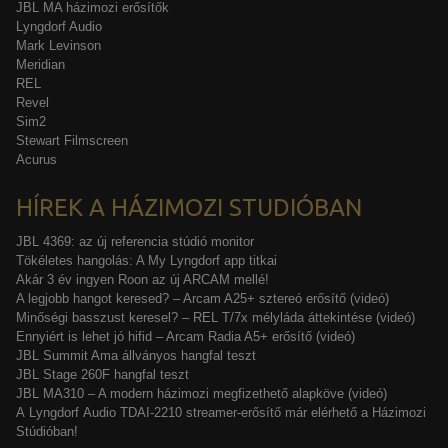
JBL MA házimozi erősítők
Lyngdorf Audio
Mark Levinson
Meridian
REL
Revel
Sim2
Stewart Filmscreen
Acurus
HÍREK A HÁZIMOZI STUDIÓBAN
JBL 4369: az új referencia stúdió monitor
Tökéletes hangolás: A My Lyngdorf app titkai
Akár 3 év ingyen Roon az új ARCAM mellé!
A legjobb hangot keresed? – Arcam A25+ sztereó erősítő (videó)
Minőségi basszust keresel? – REL T/7x mélyláda áttekintése (videó)
Ennyiért is lehet jó hifid – Arcam Radia A5+ erősítő (videó)
JBL Summit Ama állványos hangfal teszt
JBL Stage 260F hangfal teszt
JBL MA310 – A modern házimozi megfizethető alapköve (videó)
A Lyngdorf Audio TDAI-2210 streamer-erősítő már elérhető a Házimozi
Stúdióban!