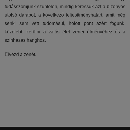
tudásszomjunk szüntelen, mindig keressük azt a bizonyos
utolsó darabot, a következő teljesítményhatárt, amit még
senki sem vett tudomásul, holott pont azért fogunk
közelebb kerülni a valós élet zenei élményéhez és a
színházas hanghoz.
Élvezd a zenét.
Bejelentkezés REL mélysugárzó bemutatóra
Látogassa meg bemutatótermünket, és fedezze fel az Ön
által kiszemelt eszköz valódi tudását!