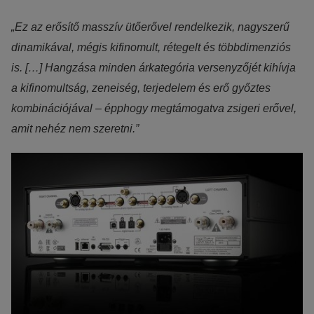
Reklámcélú:
„Ez az erősítő masszív ütőerővel rendelkezik, nagyszerű
Azért települnek ezek a sütik, hogy a felhasználót számára
dinamikával, mégis kifinomult, rétegelt és többdimenziós
egyedi, releváns, érdeklődési körébe tartozó
is. […] Hangzása minden árkategória versenyzőjét kihívja
reklámajánlatokkal tudjuk megcélozni.
a kifinomultság, zeneiség, terjedelem és erő győztes
kombinációjával – épphogy megtámogatva zsigeri erővel,
amit nehéz nem szeretni.”