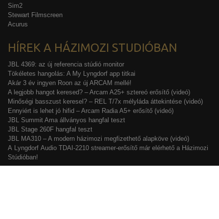
Sim2
Stewart Filmscreen
Acurus
HÍREK A HÁZIMOZI STUDIÓBAN
JBL 4369: az új referencia stúdió monitor
Tökéletes hangolás: A My Lyngdorf app titkai
Akár 3 év ingyen Roon az új ARCAM mellé!
A legjobb hangot keresed? – Arcam A25+ sztereó erősítő (videó)
Minőségi basszust keresel? – REL T/7x mélyláda áttekintése (videó)
Ennyiért is lehet jó hifid – Arcam Radia A5+ erősítő (videó)
JBL Summit Ama állványos hangfal teszt
JBL Stage 260F hangfal teszt
JBL MA310 – A modern házimozi megfizethető alapköve (videó)
A Lyngdorf Audio TDAI-2210 streamer-erősítő már elérhető a Házimozi
Stúdióban!