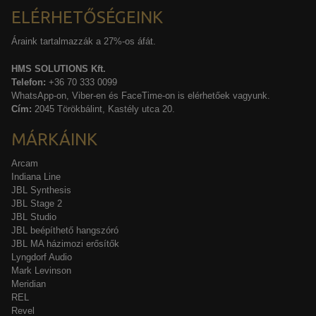
ELÉRHETŐSÉGEINK
Áraink tartalmazzák a 27%-os áfát.
HMS SOLUTIONS Kft.
Telefon:
+36 70 333 0099
WhatsApp-on, Viber-en és FaceTime-on is elérhetőek vagyunk.
Cím:
2045 Törökbálint, Kastély utca 20.
MÁRKÁINK
Arcam
Indiana Line
JBL Synthesis
JBL Stage 2
JBL Studio
JBL beépíthető hangszóró
JBL MA házimozi erősítők
Lyngdorf Audio
Mark Levinson
Meridian
REL
Revel