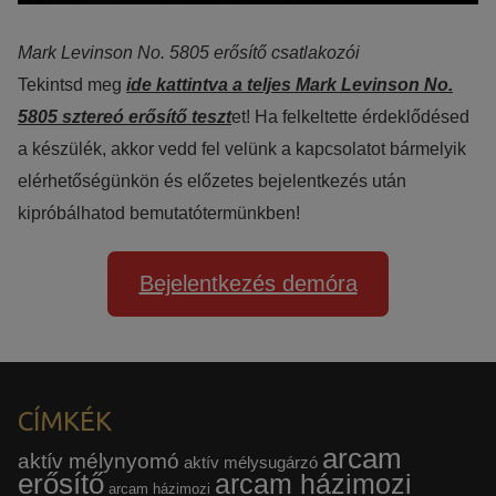
Mark Levinson No. 5805 erősítő csatlakozói
Tekintsd meg
ide kattintva a teljes Mark Levinson No.
5805 sztereó erősítő teszt
et! Ha felkeltette érdeklődésed
a készülék, akkor vedd fel velünk a kapcsolatot bármelyik
elérhetőségünkön és előzetes bejelentkezés után
kipróbálhatod bemutatótermünkben!
Bejelentkezés demóra
CÍMKÉK
arcam
aktív mélynyomó
aktív mélysugárzó
erősítő
arcam házimozi
arcam házimozi