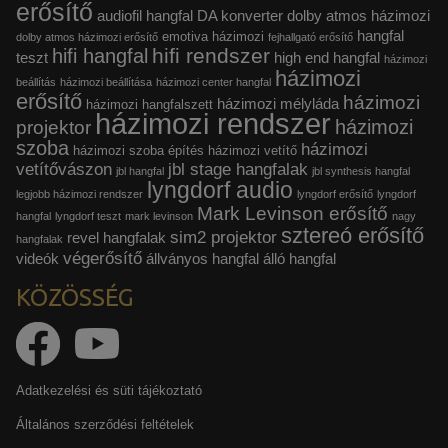
erősítő
audiofil hangfal
DA konverter
dolby atmos házimozi
hangfal
emotiva házimozi
dolby atmos házimozi erősítő
fejhallgató erősítő
hifi rendszer
hifi hangfal
teszt
high end hangfal
házimozi
házimozi
beállítás
házimozi beállítása
házimozi center hangfal
erősítő
házimozi
házimozi mélyláda
házimozi hangfalszett
házimozi rendszer
házimozi
projektor
szoba
házimozi
házimozi szoba építés
házimozi vetítő
vetítővászon
jbl stage hangfalak
jbl hangfal
jbl synthesis hangfal
lyngdorf audio
legjobb házimozi rendszer
lyngdorf erősítő
lyngdorf
Mark Levinson erősítő
hangfal
lyngdorf teszt
mark levinson
nagy
sztereó erősítő
sim2 projektor
revel hangfalak
hangfalak
végerősítő
videók
állványos hangfal
álló hangfal
KÖZÖSSÉG
Adatkezelési és süti tájékoztató
Általános szerződési feltételek