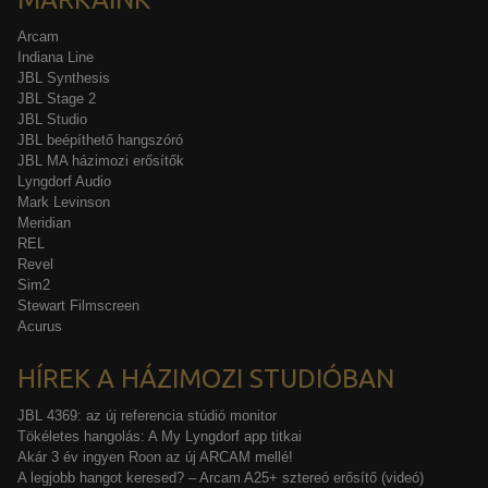
Arcam
Indiana Line
JBL Synthesis
JBL Stage 2
JBL Studio
JBL beépíthető hangszóró
JBL MA házimozi erősítők
Lyngdorf Audio
Mark Levinson
Meridian
REL
Revel
Sim2
Stewart Filmscreen
Acurus
HÍREK A HÁZIMOZI STUDIÓBAN
JBL 4369: az új referencia stúdió monitor
Tökéletes hangolás: A My Lyngdorf app titkai
Akár 3 év ingyen Roon az új ARCAM mellé!
A legjobb hangot keresed? – Arcam A25+ sztereó erősítő (videó)