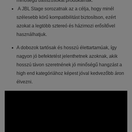
minőségű basszusokat produkálnak.
A JBL Stage sorozatnak az a célja, hogy minél
szélesebb körű kompatibilitást biztosítson, ezért
azokat a legtöbb sztereó és házimozi erősítővel
használhatjuk.
A dobozok tartósak és hosszú élettartamúak, így
nagyon jó befektetést jelenthetnek azoknak, akik
hosszú távon szeretnének jó minőségű hangzást a
high end kategóriához képest jóval kedvezőbb áron
élvezni.