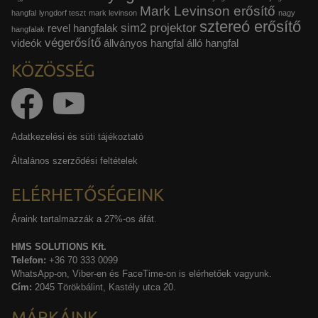
Mark Levinson erősítő
hangfal
lyngdorf teszt
mark levinson
nagy
sztereó erősítő
sim2 projektor
revel hangfalak
hangfalak
végerősítő
videók
állványos hangfal
álló hangfal
KÖZÖSSÉG
Adatkezelési és süti tájékoztató
Általános szerződési feltételek
ELÉRHETŐSÉGEINK
Áraink tartalmazzák a 27%-os áfát.
HMS SOLUTIONS Kft.
Telefon:
+36 70 333 0099
WhatsApp-on, Viber-en és FaceTime-on is elérhetőek vagyunk.
Cím:
2045 Törökbálint, Kastély utca 20.
MÁRKÁINK