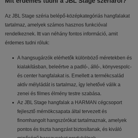
Mit érdemes tudni a JBL Stage szériáról?
élményt nyújtsuk kedves látogatóinknak. Ezért gyűjtünk
statisztikai adatokat a Google Analytics segítségével, amely
Az JBL Stage széria belépő-középkategóriás hangfalakat
kizárólag az IP címeket tárolja a személyes adatok közül.
tartalmaz, amelyek számos hasznos funkcióval
Reklámcélú:
rendelkeznek. Itt van néhány fontos információ, amit
Azért települnek ezek a sütik, hogy a felhasználót számára
érdemes tudni róluk:
egyedi, releváns, érdeklődési körébe tartozó
A hangsugárzók elérhetők különböző méretekben és
reklámajánlatokkal tudjuk megcélozni.
kialakításban, beleértve a padló-, álló-, könyvespolc-
és center hangfalakat is. Emellett a termékcsalád
aktív mélyládát is tartalmaz, így lehetővé válik a
zenei és filmes élmény testre szabása.
Az JBL Stage hangfalak a HARMAN cégcsoport
fejlesztő mérnökcsapata által tervezett és
finomhangolt hangszórókat tartalmaznak, amelyek
pontos és tiszta hangzást biztosítanak, és kiváló