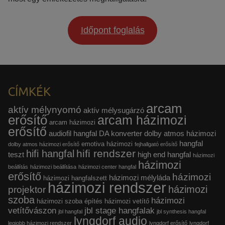
Időpont foglalás
CÍMKÉK
arcam
aktív mélynyomó
aktív mélysugárzó
erősítő
arcam házimozi
arcam házimozi
erősítő
audiofil hangfal
DA konverter
dolby atmos házimozi
hangfal
emotiva házimozi
dolby atmos házimozi erősítő
fejhallgató erősítő
hifi rendszer
hifi hangfal
teszt
high end hangfal
házimozi
házimozi
beállítás
házimozi beállítása
házimozi center hangfal
erősítő
házimozi
házimozi mélyláda
házimozi hangfalszett
házimozi rendszer
házimozi
projektor
szoba
házimozi
házimozi szoba építés
házimozi vetítő
vetítővászon
jbl stage hangfalak
jbl hangfal
jbl synthesis hangfal
lyngdorf audio
legjobb házimozi rendszer
lyngdorf erősítő
lyngdorf