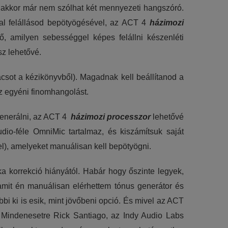
n akkor már nem szólhat két mennyezeti hangszóró.
gfal felállásod bepötyögésével, az ACT 4
házimozi
, amilyen sebességgel képes felállni készenléti
z lehetővé.
ácsot a kézikönyvből). Magadnak kell beállítanod a
az egyéni finomhangolást.
 generálni, az ACT 4
házimozi processzor
lehetővé
io-féle OmniMic tartalmaz, és kiszámítsuk saját
el), amelyeket manuálisan kell bepötyögni.
 korrekció hiányától. Habár hogy őszinte legyek,
amit én manuálisan elérhettem tónus generátor és
 ki is esik, mint jövőbeni opció. És mivel az ACT
 Mindenesetre Rick Santiago, az Indy Audio Labs