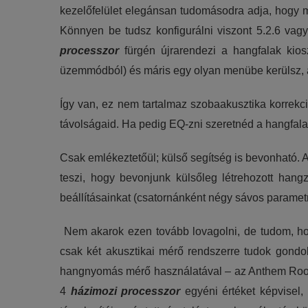
kezelőfelület elegánsan tudomásodra adja, hogy m
Könnyen be tudsz konfigurálni viszont 5.2.6 vagy
processzor
fürgén újrarendezi a hangfalak kios
üzemmódból) és máris egy olyan menübe kerülsz, a
Így van, ez nem tartalmaz szobaakusztika korrekci
távolságaid. Ha pedig EQ-zni szeretnéd a hangfalaka
Csak emlékeztetőül; külső segítség is bevonható. 
teszi, hogy bevonjunk külsőleg létrehozott han
beállításainkat (csatornánként négy sávos paramet
Nem akarok ezen tovább lovagolni, de tudom, hog
csak két akusztikai mérő rendszerre tudok gondo
hangnyomás mérő használatával – az Anthem Room C
4
házimozi processzor
egyéni értéket képvisel,