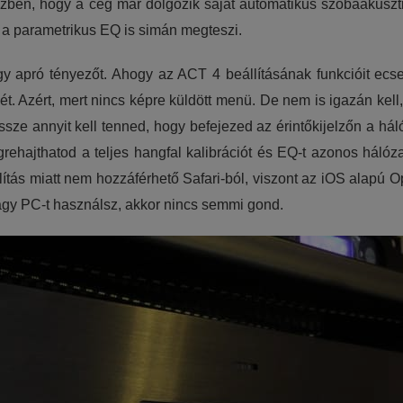
 közben, hogy a cég már dolgozik saját automatikus szobaakusz
e a parametrikus EQ is simán megteszi.
gy apró tényezőt. Ahogy az ACT 4 beállításának funkcióit ecs
lzőét. Azért, mert nincs képre küldött menü. De nem is igazán ke
össze annyit kell tenned, hogy befejezed az érintőkijelzőn a há
ehajthatod a teljes hangfal kalibrációt és EQ-t azonos hálózat
eállítás miatt nem hozzáférhető Safari-ból, viszont az iOS alap
vagy PC-t használsz, akkor nincs semmi gond.