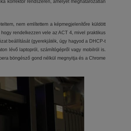
tika korrektor rendszerén, amelyet meghatározatlan
eteltem, nem említettem a képmegjelenítőre küldött
ll, hogy rendelkezzen vele az ACT 4, mivel praktikus
lózat beállítását (gyerekjáték, úgy hagyod a DHCP-t
on lévő laptopról, számítógépről vagy mobilról is.
ú Opera böngésző gond nélkül megnyitja és a Chrome