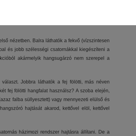
ely nem feltétlenül a puszta jelenlétével tűnik ki –
ős panelről – hanem intuitív és egyszerű, logikus
első nézetben. Balra láthatók a fekvő (vízszintesen
lhasználói élményt nyújtsuk kedves
 bal és jobb szélességi csatornákkal kiegészíteni a
et tárolja a személyes adatok közül.
llekcióból akármelyik hangsugárzó nem szerepel a
jánlatokkal tudjuk megcélozni.
laszt. Jobbra láthatók a fej fölötti, más néven
 fej fölötti hangfalat használsz? A szoba elején,
azaz falba süllyesztett) vagy mennyezeti elülső és
angszóró hajtását akarod, kettővel elöl, kettővel
atornás házimozi rendszer hajtásra állítani. De a