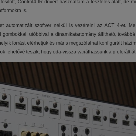
osított, Control4 IR drivert használtam a tesztelés alatt, de m
tformokra is.
 automatizált szoftver nélkül is vezérelni az ACT 4-et. Me
ód gombokkal, utóbbival a dinamikatartomány állítható, tovább
lyik forrást elérhetjük és máris megszólalhat konfigurált házim
 lehetővé teszik, hogy oda-vissza variálhassunk a preferált át