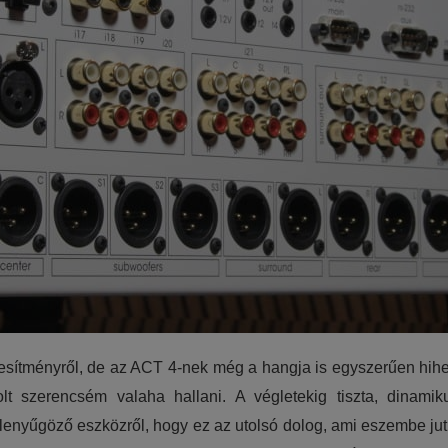
jesítményről, de az ACT 4-nek még a hangja is egyszerűen hihe
t szerencsém valaha hallani. A végletekig tiszta, dinami
 lenyűgöző eszközről, hogy ez az utolsó dolog, ami eszembe jut