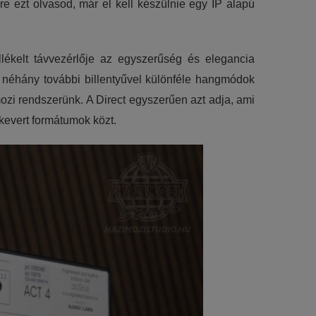
ire ezt olvasod, már el kell készülnie egy IP alapú
llékelt távvezérlője az egyszerűség és elegancia
á néhány további billentyűvel különféle hangmódok
ozi rendszerünk. A Direct egyszerűen azt adja, ami
kevert formátumok közt.