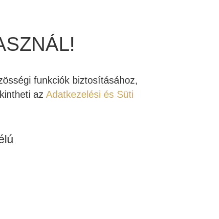
, az a hátoldala. És nem, nem a számtalan be és
ASZNÁL!
zerűen rengeteg csatlakozót látunk rajta. Példának
 kijárat, öt analóg sztereó bejárat (beleértve egy
rt. Szóval a „rengeteg” még közel sem fejezi ki a
össégi funkciók biztosításához,
intheti az
Adatkezelési és Süti
latú fehér lemez, fekete jelölésekkel. „Ez csinos”,
 amennyire különben is teszi. Kár, hogy a legtöbben
élú
ACT 4 összes bemenetét és kimenetét, akkor válik
k. Nem kell fotókra vagy diagramokra kancsalítani,
től az ACT 4 minden általam eddig látott
házimozi