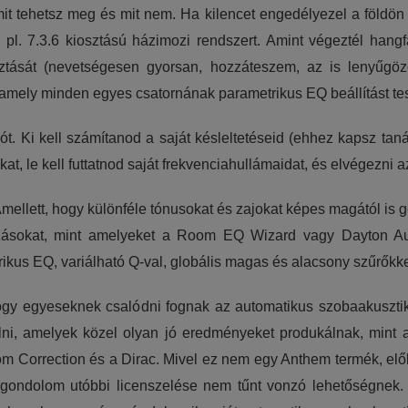
it tehetsz meg és mit nem. Ha kilencet engedélyezel a földö
 pl. 7.3.6 kiosztású házimozi rendszert. Amint végeztél han
ztását (nevetségesen gyorsan, hozzáteszem, az is lenyűgöző
mely minden egyes csatornának parametrikus EQ beállítást tes
ót. Ki kell számítanod a saját késleltetéseid (ehhez kapsz tan
t, le kell futtatnod saját frekvenciahullámaidat, és elvégezni 
Amellett, hogy különféle tónusokat és zajokat képes magától is
gzásokat, mint amelyeket a Room EQ Wizard vagy Dayton Aud
rikus EQ, variálható Q-val, globális magas és alacsony szűrőkk
y egyeseknek csalódni fognak az automatikus szobaakusztika
lni, amelyek közel olyan jó eredményeket produkálnak, mint 
orrection és a Dirac. Mivel ez nem egy Anthem termék, előbbi
 gondolom utóbbi licenszelése nem tűnt vonzó lehetőségnek.