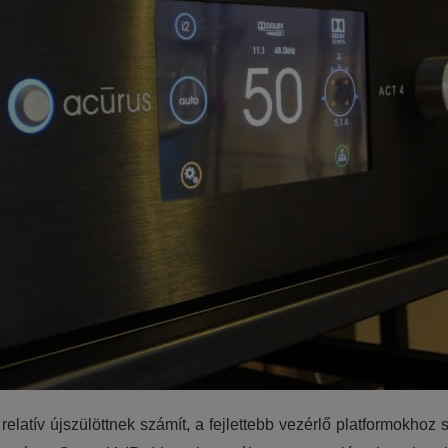
 relatív újszülöttnek számít, a fejlettebb vezérlő platformok