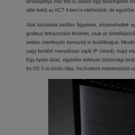
társalapítója már tett rá utalást egy beszélgetés
időn belül az ACT 4-ben is elérhetünk, de egyelőr
Akik közületek kellően figyelnek, észrevehettek e
grafikus felhasználói felületet, csak az érintőkije
webes interfészén keresztül is beállíthatjuk. Mind
vagy beütöd manuálisan saját IP címed), majd végr
Egy Apple-általi, egyelőre rejtélyes biztonsági b
for OS X is simán látja. Ha Android mobileszközt 