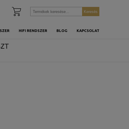
Kosár
Keresés
Keresés
megtekintése
a
következőre:
SZER
HIFI RENDSZER
BLOG
KAPCSOLAT
SZT