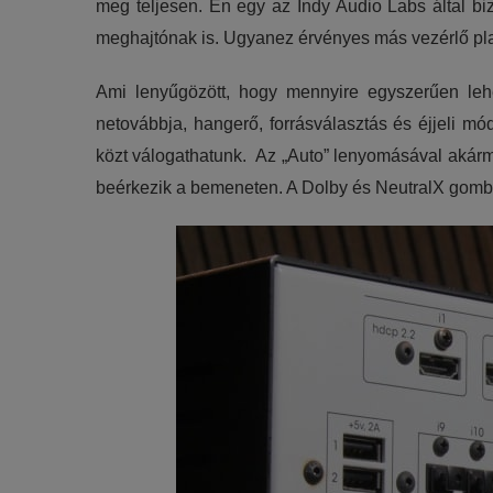
meg teljesen. Én egy az Indy Audio Labs által bizt
meghajtónak is. Ugyanez érvényes más vezérlő pla
Ami lenyűgözött, hogy mennyire egyszerűen lehet
netovábbja, hangerő, forrásválasztás és éjjeli m
közt válogathatunk. Az „Auto” lenyomásával akárme
beérkezik a bemeneten. A Dolby és NeutralX gombok