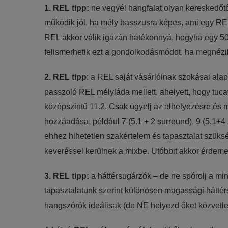
1. REL tipp:
ne vegyél hangfalat olyan kereskedőtől
működik jól, ha mély basszusra képes, ami egy REL
REL akkor válik igazán hatékonnyá, hogyha egy 50
felismerhetik ezt a gondolkodásmódot, ha megnézik
2. REL tipp
: a REL saját vásárlóinak szokásai ala
passzoló REL mélyláda mellett, ahelyett, hogy tucat
középszintű 11.2. Csak ügyelj az elhelyezésre és 
hozzáadása, például 7 (5.1 + 2 surround), 9 (5.1+
ehhez hihetetlen szakértelem és tapasztalat szüksé
keveréssel kerülnek a mixbe. Utóbbit akkor érdeme
3. REL tipp:
a háttérsugárzók – de ne spórolj a min
tapasztalatunk szerint különösen magassági hátt
hangszórók ideálisak (de NE helyezd őket közvetlenü