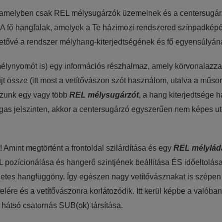
 amelyben csak REL mélysugárzók üzemelnek és a centersugárzó
 A fő hangfalak, amelyek a Te házimozi rendszered színpadképéé
juk weboldalunkat hatékonyabbá tenni, hogy a lehető legmagasabb fe
hetővé a rendszer mélyhang-kiterjedtségének és fő egyensúlyána
adatokat a Google Analytics segítségével, amely kizárólag az IP címek
élynyomót is) egy információs részhalmaz, amely körvonalazza é
sználót számára egyedi, releváns, érdeklődési körébe tartozó rekláma
t össze (itt most a vetítővászon szót használom, utalva a műsor
yzunk egy vagy több
REL mélysugárzót
, a hang kiterjedtsége 
s jelszinten, akkor a centersugárzó egyszerűen nem képes utol
 Amint megtörtént a frontoldal szilárdítása és egy
REL mélylád
 pozícionálása és hangerő szintjének beállítása ÉS időeltolása 
letes hangfüggöny. Így egészen nagy vetítővásznakat is szépen
felére és a vetítővászonra korlátozódik. Itt kerül képbe a való
L hátsó csatornás SUB(ok) társítása.