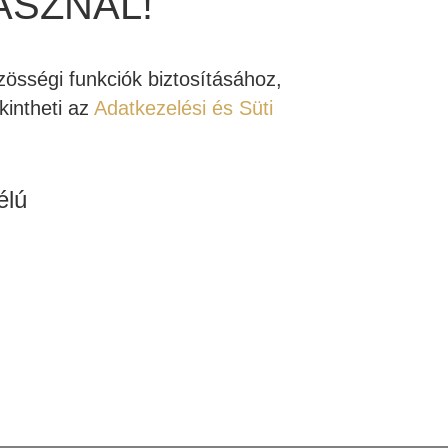
ASZNÁL!
zeti forma közül valamelyik felemelkedik, akkor
tapasztalnak. De milyen szerepet töltenek be
össégi funkciók biztosításához,
intheti az
Adatkezelési és Süti
epkörébe. A hátsó REL mélyládák feladata az,
iós vetítővászonra korlátozódna.
élú
s egy HD-3D rendszer között! Koncepcióját tekintve
badít
minden
filmben lévő finom hangrészletet,
rcsatornához tartozó REL mindig olyan, amelyik
zer, amely teljes egészében magas jelű bemenetet
 a költségbéli lehetőségektől és a felhasználói