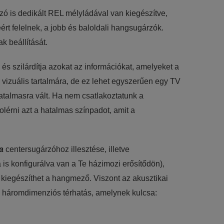
 is dedikált REL mélyládával van kiegészítve,
rt felelnek, a jobb és baloldali hangsugárzók.
lhasználói élményt nyújtsuk kedves
k beállítását.
et tárolja a személyes adatok közül.
s szilárdítja azokat az információkat, amelyeket a
jánlatokkal tudjuk megcélozni.
 vizuális tartalmára, de ez lehet egyszerűen egy TV
hatalmasra vált. Ha nem csatlakoztatunk a
érni azt a hatalmas színpadot, amit a
a
centersugárzóhoz illesztése, illetve
is konfigurálva van a Te házimozi erősítődön),
 kiegészíthet a hangmező. Viszont az akusztikai
ban háromdimenziós térhatás, amelynek kulcsa: