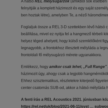
A hátsó
REL mélysugárzók
(amikből sok esetben 
felnyitják a komplett házimozit és egy saját szemé
ben hoztak létre), amelyben Te, a néző háromdimen
Foglaljuk össze a REL 3-D szettekben lévő hátsó 
beállítása, mivel ez nyitja fel a hangmező térbeli
helyez téged ahelyett, hogy külső szemlélőként f
legnagyobb, a frontokhoz illesztett mélyláda a le
frontoldali fő mélysugárzó mérete ugyanakkora.
Emlékezz, hogy
amikor csak lehet, „Full Range”
házimozit úgy, ahogy csak a legjobb hangmérnökök 
Ehhez szisztematikus, részletekre kiterjedő figye
center csatornás SUB-od, akkor a hátsó mélyláda h
A fenti írás a REL Acoustics 2021. júniusban köz
https://rel.net/uk/blog/2021-06-11/syst … subwoo