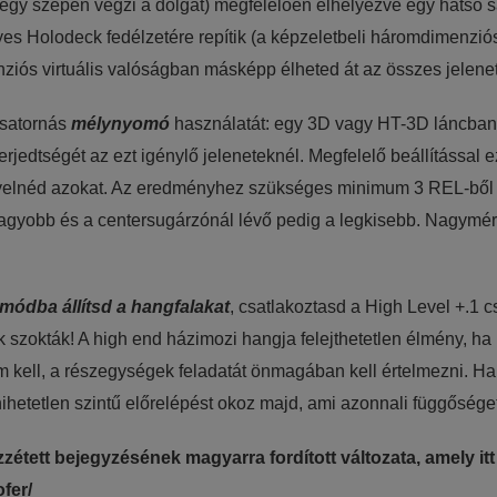
egy szépen végzi a dolgát) megfelelően elhelyezve egy hátsó s
lyes Holodeck fedélzetére repítik (a képzeletbeli háromdimenzió
ziós virtuális valóságban másképp élheted át az összes jelenet
csatornás
mélynyomó
használatát: egy 3D vagy HT-3D láncban 
 kiterjedtségét az ezt igénylő jeleneteknél. Megfelelő beállítá
igyelnéd azokat. Az eredményhez szükséges minimum 3 REL-ből 
gnagyobb és a centersugárzónál lévő pedig a legkisebb. Nagymér
 módba állítsd a hangfalakat
, csatlakoztasd a High Level +.1
szokták! A high end házimozi hangja felejthetetlen élmény, ha
lem kell, a részegységek feladatát önmagában kell értelmezni. 
ihetetlen szintű előrelépést okoz majd, ami azonnali függősége
zétett bejegyzésének magyarra fordított változata, amely itt
fer/