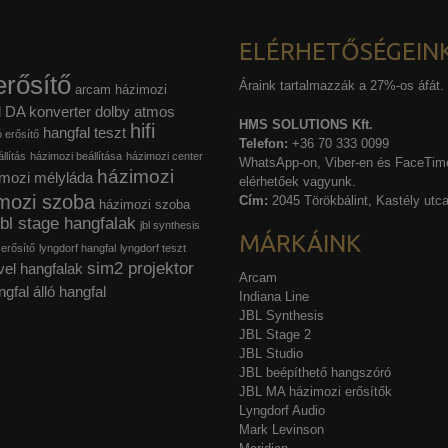
ELÉRHETŐSÉGEIN
rősítő
Áraink tartalmazzák a 27%-os áfát.
arcam házimozi
l
DA konverter
dolby atmos
HMS SOLUTIONS Kft.
hifi
hangfal teszt
ó erősítő
Telefon:
+36 70 333 0099
llítás
házimozi beállítása
házimozi center
WhatsApp-on, Viber-en és FaceTime
házimozi
mozi mélyláda
elérhetőek vagyunk.
mozi szoba
Cím:
2045 Törökbálint, Kastély utca
házimozi szoba
jbl stage hangfalak
jbl synthesis
MÁRKÁINK
 erősítő
lyngdorf hangfal
lyngdorf teszt
sim2 projektor
vel hangfalak
Arcam
ngfal
álló hangfal
Indiana Line
JBL Synthesis
JBL Stage 2
JBL Studio
JBL beépíthető hangszóró
JBL MA házimozi erősítők
Lyngdorf Audio
Mark Levinson