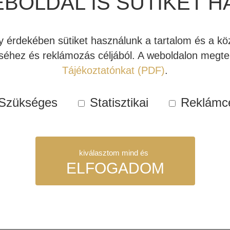
EBOLDAL IS SÜTIKET H
 lánynak gondolja, tisztában van azzal, hogy amikor a két művés
t ahhoz képest, amit a középkategóriás rendszer tulajdonosok 
érdekében sütiket használunk a tartalom és a köz
ekben?
éhez és reklámozás céljából. A weboldalon megtek
Tájékoztatónkat (PDF)
.
dszerekhez alkalmazott hátsó csatornás REL mélysugárzó szer
 szoba virtuális hangmezőjét ahelyett, hogy az csak a kétdimenz
Szükséges
Statisztikai
Reklámc
áda
beállítására, vegyük át, hogy mi a különbség egy REL 3-D é
 módon, sokkoló ámulatot okozzon a nézőnek, vagy pedig felsza
kiválasztom mind és
ELFOGADOM
indegyik mélyláda a centersugárzón kívül HT sorozatú (a cente
ndelkezik). Egy REL 3-D rendszer a másik oldalról olyan rends
 vagy HT-3D rendszerre essen a választás, az teljes egészében
n taglalt koncepció mindkét rendszertípusra érvényes.
szükséges sütik. Ezek nélkül a weboldalt nem lehet megtekinteni.