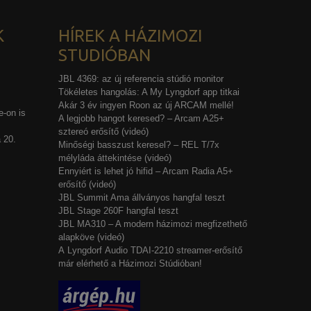
K
HÍREK A HÁZIMOZI
STUDIÓBAN
JBL 4369: az új referencia stúdió monitor
Tökéletes hangolás: A My Lyngdorf app titkai
Akár 3 év ingyen Roon az új ARCAM mellé!
-on is
A legjobb hangot keresed? – Arcam A25+
sztereó erősítő (videó)
 20.
Minőségi basszust keresel? – REL T/7x
mélyláda áttekintése (videó)
Ennyiért is lehet jó hifid – Arcam Radia A5+
erősítő (videó)
JBL Summit Ama állványos hangfal teszt
JBL Stage 260F hangfal teszt
JBL MA310 – A modern házimozi megfizethető
alapköve (videó)
A Lyngdorf Audio TDAI-2210 streamer-erősítő
már elérhető a Házimozi Stúdióban!