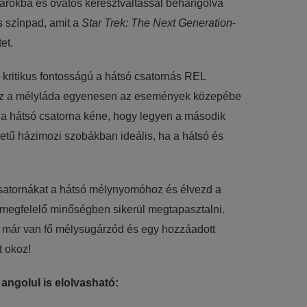
arokba és óvatos keresztváltással behangolva
s színpad, amit a
Star Trek: The Next Generation
-
et.
kritikus fontosságú a hátsó csatornás REL
ssal ez a mélyláda egyenesen az események közepébe
a hátsó csatorna kéne, hogy legyen a második
etű házimozi szobákban ideális, ha a hátsó és
 csatornákat a hátsó mélynyomóhoz és élvezd a
 megfelelő minőségben sikerül megtapasztalni.
Ha már van fő mélysugárzód és egy hozzáadott
t okoz!
 angolul is elolvasható: