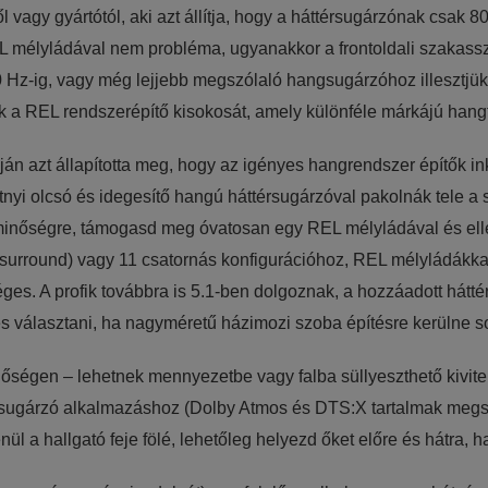
 vagy gyártótól, aki azt állítja, hogy a háttérsugárzónak csak 8
 mélyládával nem probléma, ugyanakkor a frontoldali szakasszal
 Hz-ig, vagy még lejjebb megszólaló hangsugárzóhoz illesztjük
 a REL rendszerépítő kisokosát, amely különféle márkájú hangfa
pján azt állapította meg, hogy az igényes hangrendszer építők 
nyi olcsó és idegesítő hangú háttérsugárzóval pakolnák tele a s
minőségre, támogasd meg óvatosan egy REL mélyládával és elles
4 surround) vagy 11 csatornás konfigurációhoz, REL mélyládákka
ges. A profik továbbra is 5.1-ben dolgoznak, a hozzáadott hátté
s választani, ha nagyméretű házimozi szoba építésre kerülne so
őségen – lehetnek mennyezetbe vagy falba süllyeszthető kivitel
érsugárzó alkalmazáshoz (Dolby Atmos és DTS:X tartalmak megs
l a hallgató feje fölé, lehetőleg helyezd őket előre és hátra, h