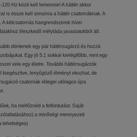
0-120 Hz közé kell lemennie! A háttér akkor
 is össze kell simulnia a háttér csatornáknak. A
. A kétcsatornás hangrendszerek hívei
lakhoz illeszkedő mélyláda javaslatokból áll.
inkább döntenek egy pár háttérsugárzó és hozzá
zobájukat. Egy jó 5.1 sokkal kielégítőbb, mint egy
zel vele egy életre. További háttérsugárzók
l kiegészítve, lenyűgöző élményt okozhat, de
rsugárzó csatornák rétegei utólagos újra
r.
űek, ha mellőznéd a felfordulást. Saját
zólaltatásához) a minőségi mennyezeti
a lehetséges)