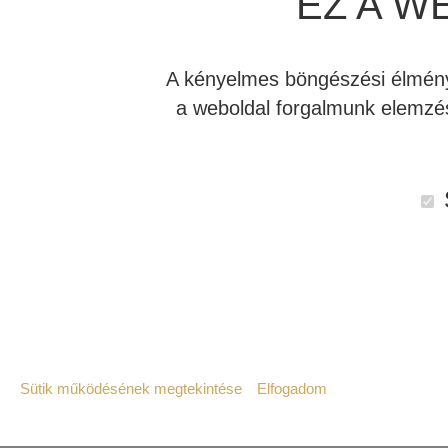
EZ A W
És bárki, aki magát hithű kétcsatornás fiúnak vagy
máris sokkal közelebb kerül egymáshoz a két ágaza
A kényelmes böngészési élmény 
külön-külön a REL mélyládák ezekben a rendszer
a weboldal forgalmunk elemzés
Ma beleugrunk a REL 3-D vagy HT-3D házimozi ren
hogy hatalmas térérzettel egészítsék ki a házimozi
Mielőtt rátérünk a hátsó csatornás
REL aktív mélyl
a fő eltérés az, hogy a hangrendszer hatásvadász
PLUSZ kézbesíti a hagyományos effekteket is.
Pontosítva egy HD-3D rendszer azt jelenti, hogy m
High Level, azaz magas jelszintű bemenettel is re
Sütik működésének megtekintése
Elfogadom
tartalmazó REL mélyládákból épül fel. Hogy REL 3D
Szükséges:
igényektől függ. De végső soron a mai bejegyzésbe
Az weboldal működéséhez elengedhetetlenül 