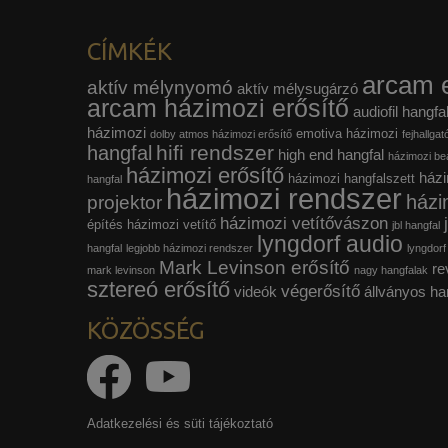
CÍMKÉK
arcam e
aktív mélynyomó
aktív mélysugárzó
arcam házimozi erősítő
audiofil hangfa
házimozi
emotiva házimozi
dolby atmos házimozi erősítő
fejhallgat
hifi rendszer
hangfal
high end hangfal
házimozi beá
házimozi erősítő
házi
házimozi hangfalszett
hangfal
házimozi rendszer
házi
projektor
házimozi vetítővászon
építés
házimozi vetítő
jbl hangfal
lyngdorf audio
hangfal
legjobb házimozi rendszer
lyngdorf
Mark Levinson erősítő
re
mark levinson
nagy hangfalak
sztereó erősítő
végerősítő
videók
állványos ha
KÖZÖSSÉG
Adatkezelési és süti tájékoztató