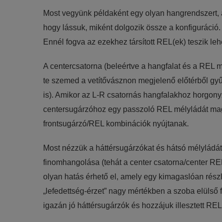
Most vegyünk példaként egy olyan hangrendszert,
Statisztikai:
hogy lássuk, miként dolgozik össze a konfiguráció.
A weboldal statisztikáinak elemzésével tud
Ennél fogva az ezekhez társított REL(ek) teszik le
látogatóinknak. Ezért gyűjtünk statisztikai 
Reklámcélú:
A centercsatorna (beleértve a hangfalat és a REL m
Azért települnek ezek a sütik, hogy a felha
te szemed a vetítővásznon megjelenő előtérből gyűj
is). Amikor az L-R csatornás hangfalakhoz horgon
centersugárzóhoz egy passzoló REL mélyládát maga
frontsugárzó/REL kombinációk nyújtanak.
Most nézzük a háttérsugárzókat és hátsó mélyládát!
finomhangolása (tehát a center csatorna/center REL
olyan hatás érhető el, amely egy kimagaslóan rész
„lefedettség-érzet” nagy mértékben a szoba elülső 
igazán jó háttérsugárzók és hozzájuk illesztett RE