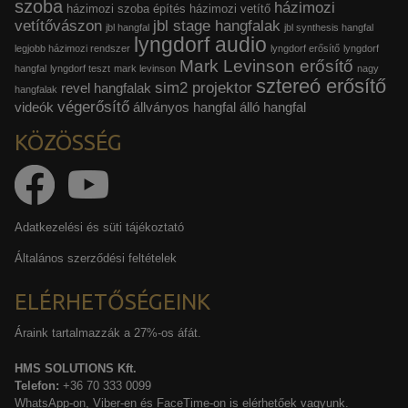
szoba
házimozi
házimozi szoba építés
házimozi vetítő
reklámajánlatokkal tudjuk megcélozni.
vetítővászon
jbl stage hangfalak
jbl hangfal
jbl synthesis hangfal
lyngdorf audio
legjobb házimozi rendszer
lyngdorf erősítő
lyngdorf
Mark Levinson erősítő
hangfal
lyngdorf teszt
mark levinson
nagy
sztereó erősítő
sim2 projektor
revel hangfalak
hangfalak
végerősítő
videók
állványos hangfal
álló hangfal
KÖZÖSSÉG
Adatkezelési és süti tájékoztató
Általános szerződési feltételek
ELÉRHETŐSÉGEINK
Áraink tartalmazzák a 27%-os áfát.
HMS SOLUTIONS Kft.
Telefon:
+36 70 333 0099
WhatsApp-on, Viber-en és FaceTime-on is elérhetőek vagyunk.