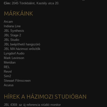
Cím:
2045 Törökbálint, Kastély utca 20.
MÁRKÁINK
Arcam
Indiana Line
JBL Synthesis
JBL Stage 2
JBL Studio
JBL beépíthető hangszóró
JBL MA házimozi erősítők
Lyngdorf Audio
Mark Levinson
Meridian
REL
Revel
Sim2
Stewart Filmscreen
Acurus
HÍREK A HÁZIMOZI STUDIÓBAN
JBL 4369: az új referencia stúdió monitor