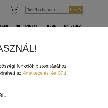
Kosár
Keresés
Keresés
megtekintése
a
következőre:
SZER
HIFI RENDSZER
BLOG
KAPCSOLAT
ASZNÁL!
össégi funkciók biztosításához,
intheti az
Adatkezelési és Süti
élú