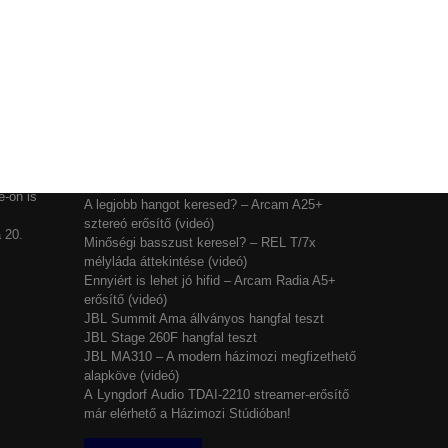
K
HÍREK A HÁZIMOZI
STUDIÓBAN
JBL 4369: az új referencia stúdió monitor
Tökéletes hangolás: A My Lyngdorf app titkai
Akár 3 év ingyen Roon az új ARCAM mellé!
-on is
A legjobb hangot keresed? – Arcam A25+
sztereó erősítő (videó)
 20.
Minőségi basszust keresel? – REL T/7x
lhasználói élményt nyújtsuk kedves
mélyláda áttekintése (videó)
Ennyiért is lehet jó hifid – Arcam Radia A5+
et tárolja a személyes adatok közül.
erősítő (videó)
JBL Summit Ama állványos hangfal teszt
JBL Stage 260F hangfal teszt
jánlatokkal tudjuk megcélozni.
JBL MA310 – A modern házimozi megfizethető
alapköve (videó)
A Lyngdorf Audio TDAI-2210 streamer-erősítő
már elérhető a Házimozi Stúdióban!