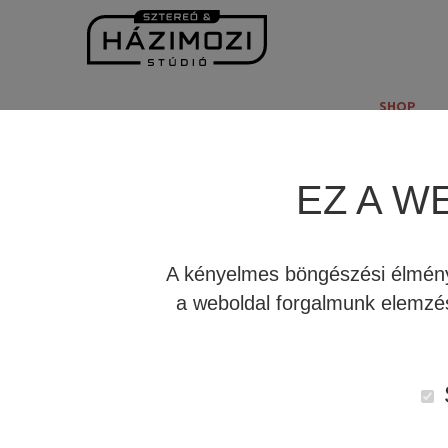
SHOP
EZ A W
Bejelentkezés REL mélyláda bemutatór
A kényelmes böngészési élmény 
a weboldal forgalmunk elemzés
Látogassa meg bemutatótermünket, és fedezze fel a
Kapcsolódó anyagok