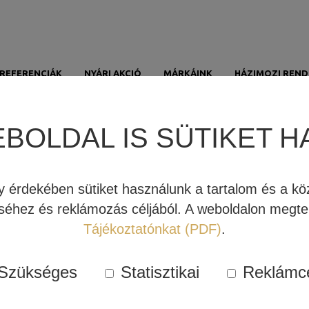
REFERENCIÁK
NYÁRI AKCIÓ
MÁRKÁINK
HÁZIMOZI REND
CTA
EBOLDAL IS SÜTIKET H
Főoldal
CTA
a
érdekében sütiket használunk a tartalom és a köz
éhez és reklámozás céljából. A weboldalon megtek
Tájékoztatónkat (PDF)
.
z Ön által kiszemelt eszköz valódi tudását!
Szükséges
Statisztikai
Reklámc