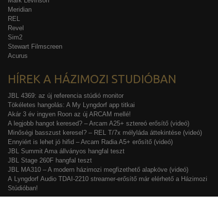
Mark Levinson
Meridian
REL
Revel
Sim2
Stewart Filmscreen
Acurus
HÍREK A HÁZIMOZI STUDIÓBAN
JBL 4369: az új referencia stúdió monitor
Tökéletes hangolás: A My Lyngdorf app titkai
Akár 3 év ingyen Roon az új ARCAM mellé!
A legjobb hangot keresed? – Arcam A25+ sztereó erősítő (videó)
Minőségi basszust keresel? – REL T/7x mélyláda áttekintése (videó)
Ennyiért is lehet jó hifid – Arcam Radia A5+ erősítő (videó)
JBL Summit Ama állványos hangfal teszt
JBL Stage 260F hangfal teszt
JBL MA310 – A modern házimozi megfizethető alapköve (videó)
A Lyngdorf Audio TDAI-2210 streamer-erősítő már elérhető a Házimozi
Stúdióban!