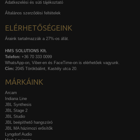
Adatkezelési és süti tájékoztató
Általános szerződési feltételek
ELÉRHETŐSÉGEINK
Áraink tartalmazzák a 27%-os áfát.
HMS SOLUTIONS Kft.
Telefon:
+36 70 333 0099
WhatsApp-on, Viber-en és FaceTime-on is elérhetőek vagyunk.
Cím:
2045 Törökbálint, Kastély utca 20.
MÁRKÁINK
Arcam
Indiana Line
JBL Synthesis
JBL Stage 2
JBL Studio
JBL beépíthető hangszóró
JBL MA házimozi erősítők
Lyngdorf Audio