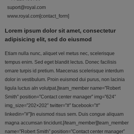
Reklámcélú:
suport@royal.com
Azért települnek ezek a sütik, hogy a felhasználót számára
www.royal.com
[contact_form]
egyedi, releváns, érdeklődési körébe tartozó
Lorem ipsum dolor sit amet, consectetur
reklámajánlatokkal tudjuk megcélozni.
adipisicing elit, sed do eiusmod
Etiam nulla nunc, aliquet vel metus nec, scelerisque
tempus enim. Sed eget blandit lectus. Donec facilisis
ornare turpis id pretium. Maecenas scelerisque interdum
dolor in vestibulum. Proin euismod dui purus, non lacinia
ligula luctus aIn volutpat.[team_member name=”Robert
Smith” position=”Contact center manager” img=”624″
img_size=”202×202″ twitter=”#” facebook=”#”
linkedin=”#”]In euismod risus sem. Duis congue aliquam
magna accumsan tincidunt.[/team_member][team_member
name=”Robert Smith” position=”Contact center manager”