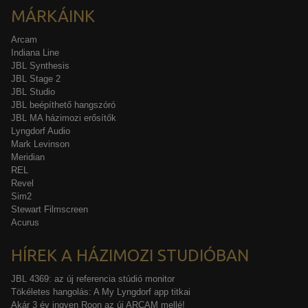
MÁRKÁINK
Arcam
Indiana Line
JBL Synthesis
JBL Stage 2
JBL Studio
JBL beépíthető hangszóró
JBL MA házimozi erősítők
Lyngdorf Audio
Mark Levinson
Meridian
REL
Revel
Sim2
Stewart Filmscreen
Acurus
HÍREK A HÁZIMOZI STUDIÓBAN
JBL 4369: az új referencia stúdió monitor
Tökéletes hangolás: A My Lyngdorf app titkai
Akár 3 év ingyen Roon az új ARCAM mellé!