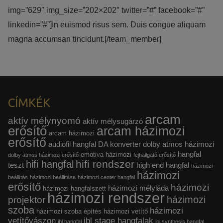
img=”629″ img_size=”202×202″ twitter=”#” facebook=”#”
linkedin=”#”]In euismod risus sem. Duis congue aliquam
magna accumsan tincidunt.[/team_member]
CÍMKÉK
arcam
aktív mélynyomó
aktív mélysugárzó
erősítő
arcam házimozi
arcam házimozi
erősítő
audiofil hangfal
DA konverter
dolby atmos házimozi
hangfal
emotiva házimozi
dolby atmos házimozi erősítő
fejhallgató erősítő
hifi rendszer
hifi hangfal
teszt
high end hangfal
házimozi
házimozi
beállítás
házimozi beállítása
házimozi center hangfal
erősítő
házimozi
házimozi mélyláda
házimozi hangfalszett
házimozi rendszer
házimozi
projektor
szoba
házimozi
házimozi szoba építés
házimozi vetítő
vetítővászon
jbl stage hangfalak
jbl hangfal
jbl synthesis hangfal