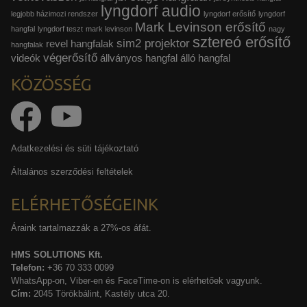
lyngdorf audio
legjobb házimozi rendszer
lyngdorf erősítő
lyngdorf
Mark Levinson erősítő
hangfal
lyngdorf teszt
mark levinson
nagy
sztereó erősítő
sim2 projektor
revel hangfalak
hangfalak
végerősítő
videók
állványos hangfal
álló hangfal
KÖZÖSSÉG
Adatkezelési és süti tájékoztató
Általános szerződési feltételek
ELÉRHETŐSÉGEINK
Áraink tartalmazzák a 27%-os áfát.
HMS SOLUTIONS Kft.
Telefon:
+36 70 333 0099
WhatsApp-on, Viber-en és FaceTime-on is elérhetőek vagyunk.
Cím:
2045 Törökbálint, Kastély utca 20.