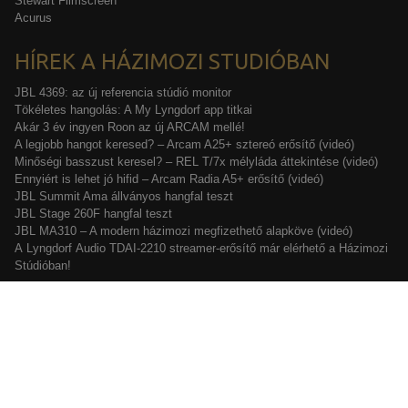
Stewart Filmscreen
Acurus
HÍREK A HÁZIMOZI STUDIÓBAN
JBL 4369: az új referencia stúdió monitor
Tökéletes hangolás: A My Lyngdorf app titkai
Akár 3 év ingyen Roon az új ARCAM mellé!
A legjobb hangot keresed? – Arcam A25+ sztereó erősítő (videó)
Minőségi basszust keresel? – REL T/7x mélyláda áttekintése (videó)
Ennyiért is lehet jó hifid – Arcam Radia A5+ erősítő (videó)
JBL Summit Ama állványos hangfal teszt
JBL Stage 260F hangfal teszt
JBL MA310 – A modern házimozi megfizethető alapköve (videó)
A Lyngdorf Audio TDAI-2210 streamer-erősítő már elérhető a Házimozi
Stúdióban!