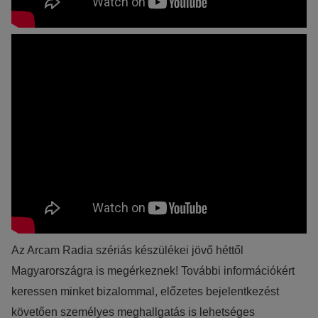
Az Arcam Radia szériás készülékei jövő héttől
Magyarországra is megérkeznek! További információkért
keressen minket bizalommal, előzetes bejelentkezést
követően személyes meghallgatás is lehetséges