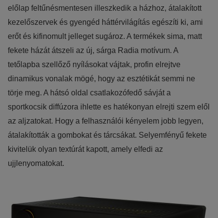
előlap feltűnésmentesen illeszkedik a házhoz, átalakított
kezelőszervek és gyengéd háttérvilágítás egészíti ki, ami
erőt és kifinomult jelleget sugároz. A termékek sima, matt
fekete házát átszeli az új, sárga Radia motívum. A
tetőlapba szellőző nyílásokat vájtak, profin elrejtve
dinamikus vonalak mögé, hogy az esztétikát semmi ne
törje meg. A hátsó oldal csatlakozófedő sávját a
sportkocsik diffúzora ihlette es hatékonyan elrejti szem elől
az aljzatokat. Hogy a felhasználói kényelem jobb legyen,
átalakították a gombokat és tárcsákat. Selyemfényű fekete
kivitelük olyan textúrát kapott, amely elfedi az
ujjlenyomatokat.