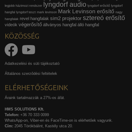
lyngdorf audio
legjobb házimozi rendszer
lyngdorf erősítő
lyngdorf
Mark Levinson erősítő
hangfal
lyngdorf teszt
mark levinson
nagy
sztereó erősítő
sim2 projektor
revel hangfalak
hangfalak
végerősítő
videók
állványos hangfal
álló hangfal
KÖZÖSSÉG
Adatkezelési és süti tájékoztató
Általános szerződési feltételek
ELÉRHETŐSÉGEINK
Áraink tartalmazzák a 27%-os áfát.
HMS SOLUTIONS Kft.
Telefon:
+36 70 333 0099
WhatsApp-on, Viber-en és FaceTime-on is elérhetőek vagyunk.
Cím:
2045 Törökbálint, Kastély utca 20.