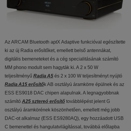
Az ARCAM Bluetooth aptX Adaptive funkcióval egészítette
ki az új Radia erősítőket, emellett belső antennákat,
digitális bemeneteket és a cég specialitásának számító
MM phono modult sem hagyták ki. A 2 x 50 W
teljesítményű
Radia A5
és 2 x 100 W teljesítményt nyújtó
Radia A15 erősítő
k AB osztályú áramkörre épülnek és az
ESS ES9018 DAC chipen alapulnak. A legnagyobbnak
számító
A25 sztereó erősítő
továbblépést jelent G
osztályú áramkörének köszönhetően, emellett még jobb
DAC-ot alkalmaz (ESS ES9280AQ), egy hozzáadott USB
C bemenettel és hangulatvilágítással, továbbá előlapba