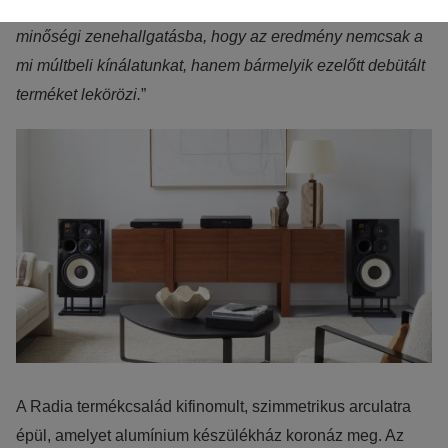
korosztálynak, akik méltányos áron szeretnének belépni a
Ezek nélkül a weboldalt nem lehet megtekinteni.
minőségi zenehallgatásba, hogy az eredmény nemcsak a
Statisztikai:
mi múltbeli kínálatunkat, hanem bármelyik ezelőtt debütált
A weboldal statisztikáinak elemzésével tudjuk weboldalunkat
terméket lekörözi.
”
hatékonyabbá tenni, hogy a lehető legmagasabb felhasználói
élményt nyújtsuk kedves látogatóinknak. Ezért gyűjtünk
statisztikai adatokat a Google Analytics segítségével, amely
kizárólag az IP címeket tárolja a személyes adatok közül.
Reklámcélú:
Azért települnek ezek a sütik, hogy a felhasználót számára
egyedi, releváns, érdeklődési körébe tartozó
reklámajánlatokkal tudjuk megcélozni.
A Radia termékcsalád kifinomult, szimmetrikus arculatra
épül, amelyet alumínium készülékház koronáz meg. Az