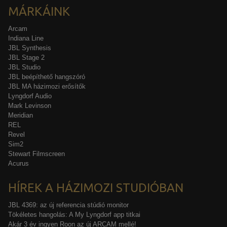
MÁRKÁINK
Arcam
Indiana Line
JBL Synthesis
JBL Stage 2
JBL Studio
JBL beépíthető hangszóró
JBL MA házimozi erősítők
Lyngdorf Audio
Mark Levinson
Meridian
REL
Revel
Sim2
Stewart Filmscreen
Acurus
HÍREK A HÁZIMOZI STUDIÓBAN
JBL 4369: az új referencia stúdió monitor
Tökéletes hangolás: A My Lyngdorf app titkai
Akár 3 év ingyen Roon az új ARCAM mellé!