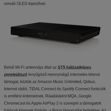
simuló OLED kijelzővel.
Belső Wi-Fi antennája által az
ST5 hálózatképes
zenelejátszó
lenyűgöző mennyiségű internetes klienst
támogat, köztük az Amazon Music Unlimited, Qobuz,
Internet rádió, TIDAL Connect és Spotify Connect funkciók
is említést érdemelnek. Ráadásként MQA, Google
Chromecast és Apple AirPlay 2 is szerepel a támogatott
hálózati kliensek listáján, a Roon támogatást beleértve. Az