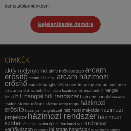
bemutatótermünkben!
Bejelentkezés demóra
CÍMKÉK
arcam
aktív mélynyomó
aktív mélysugárzó
erősítő
arcam házimozi
arcam házimozi
erősítő
audiofil hangfal
DA konverter
dolby atmos házimozi
hangfal
emotiva házimozi
dolby atmos házimozi erősítő
fejhallgató erősítő
hifi rendszer
hifi hangfal
teszt
high end hangfal
házimozi
házimozi
beállítás
házimozi beállítása
házimozi center hangfal
erősítő
házimozi
házimozi mélyláda
házimozi hangfalszett
házimozi rendszer
házimozi
projektor
szoba
házimozi
házimozi szoba építés
házimozi vetítő
vetítővászon
jbl stage hangfalak
jbl hangfal
jbl synthesis hangfal