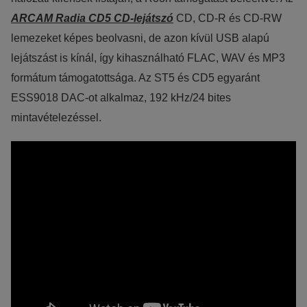
A
RCAM Radia CD5 CD-lejátszó
CD, CD-R és CD-RW
lemezeket képes beolvasni, de azon kívül USB alapú
lejátszást is kínál, így kihasználható FLAC, WAV és MP3
formátum támogatottsága. Az ST5 és CD5 egyaránt
ESS9018 DAC-ot alkalmaz, 192 kHz/24 bites
mintavételezéssel.