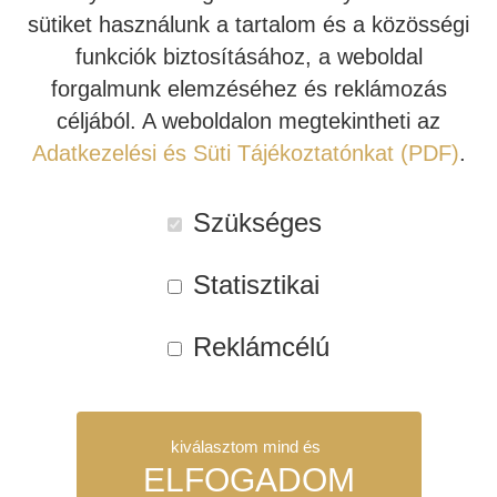
ezelőtt, látva a DAC kategória látványos újraéledését, nem
sütiket használunk a tartalom és a közösségi
meglepő, hogy az Arcam újra erre a termékkörre kezdett
INDIANA LINE
funkciók biztosításához, a weboldal
összpontosítani. Ezúttal nem fekete doboz, sokkal inkább
forgalmunk elemzéséhez és reklámozás
egy ezüst színű kis téglatest látott napvilágot – ez volt az
céljából. A weboldalon megtekintheti az
rDAC. Egy csoportteszt szereplőjeként
(HFC 354)
Adatkezelési és Süti Tájékoztatónkat (PDF)
.
jómagam írtam róla, és akkoriban alig hittem el, hogy azon
az áron mennyire jónak számított. A kis szürke alumínium
Szükséges
házban a Wolfson WM8741 DAC chip – a kor egyik
legjobbja – dolgozott, és „elsőnek” számított olyan
Statisztikai
értelemben, hogy ‘megfizethető’ eszközben aszinkron
USB kapcsolatot is nyújtott. Ez azt jelenti, hogy az Arcam
Reklámcélú
mester óraműve kezelte a számítógép USB kimenetéről
kapott jelet, ezzel csökkentve a jittert és átruházva az
audiofil szerepkört egy olyan interfészre, amit korábban
kiválasztom mind és
még sokan alábecsültek.
ELFOGADOM