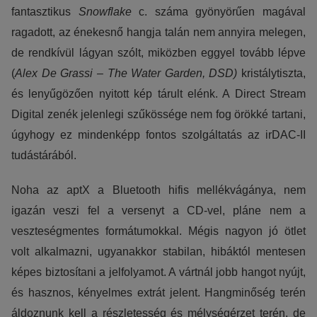
fantasztikus
Snowflake
c. száma gyönyörűen magával
ragadott, az énekesnő hangja talán nem annyira melegen,
de rendkívül lágyan szólt, miközben eggyel tovább lépve
(
Alex De Grassi – The Water Garden, DSD)
kristálytiszta,
és lenyűgözően nyitott kép tárult elénk. A Direct Stream
Digital zenék jelenlegi szűkössége nem fog örökké tartani,
úgyhogy ez mindenképp fontos szolgáltatás az irDAC-II
tudástárából.
Noha az aptX a Bluetooth hifis mellékvágánya, nem
igazán veszi fel a versenyt a CD-vel, pláne nem a
veszteségmentes formátumokkal. Mégis nagyon jó ötlet
volt alkalmazni, ugyanakkor stabilan, hibáktól mentesen
képes biztosítani a jelfolyamot. A vártnál jobb hangot nyújt,
és hasznos, kényelmes extrát jelent. Hangminőség terén
áldoznunk kell a részletesség és mélységérzet terén, de