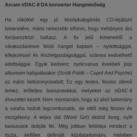
Arcam irDAC-II DA konverter Hangminőség
Ha rákötöd egy jó középkategóriás CD-lejátszó
kimenetére, máris nehezebb elhinni, hogy méltányos árú
forráseszközt hallasz. A fix jelű kimenetről a
várakozásomon felüli hangot kaptam – nyitottsággal,
kifejezéssel és részletgazdagsággal, számos kedvelhető
adottsággal. Egyik kedvenc nyolcvanas évekbeli pop
albumom hallgatásakor (
Scritti Politti – Cupid And Psyche
)
ez máris bebizonyosodott. Ez egy testes, feszes ütemű
lemez, erőteljes basszusokkal, melyeket az irDAC-II
élvezettel kezelt. Nem mondanám, hogy az alsó tartomány
a valaha hallott legcombosabb, de ettől még feszes és
mozgékony. A teljes dal (Word Girl) ekörül forog, nyílt
basszusok dobják fel. Még jobban feldobja mindezt a
tiszta, kellően definiált középtartomány, melyben