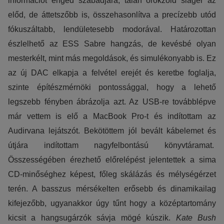
információt enged szabadjára; talán örökzöld sláger az
előd, de áttetszőbb is, összehasonlítva a precízebb utód
fókuszáltabb, lendületesebb modorával. Határozottan
észlelhető az ESS Sabre hangzás, de kevésbé olyan
mesterkélt, mint más megoldások, és simulékonyabb is. Ez
az új DAC elkapja a felvétel erejét és keretbe foglalja,
szinte építészmérnöki pontossággal, hogy a lehető
legszebb fényben ábrázolja azt. Az USB-re továbblépve
már vettem is elő a MacBook Pro-t és indítottam az
Audirvana lejátszót. Bekötöttem jól bevált kábelemet és
útjára indítottam nagyfelbontású könyvtáramat.
Összességében érezhető előrelépést jelentettek a sima
CD-minőséghez képest, főleg skálázás és mélységérzet
terén. A basszus mérsékelten erősebb és dinamikailag
kifejezőbb, ugyanakkor úgy tűnt hogy a középtartomány
kicsit a hangsugárzók sávja mögé kúszik.
Kate Bush