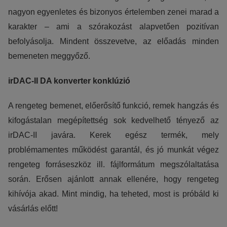
nagyon egyenletes és bizonyos értelemben zenei marad a
karakter – ami a szórakozást alapvetően pozitívan
befolyásolja. Mindent összevetve, az előadás minden
bemeneten meggyőző.
irDAC-II DA konverter konklúzió
A rengeteg bemenet, előerősítő funkció, remek hangzás és
kifogástalan megépítettség sok kedvelhető tényező az
irDAC-II javára. Kerek egész termék, mely
problémamentes működést garantál, és jó munkát végez
rengeteg forráseszköz ill. fájlformátum megszólaltatása
során. Erősen ajánlott annak ellenére, hogy rengeteg
kihívója akad. Mint mindig, ha teheted, most is próbáld ki
vásárlás előtt!