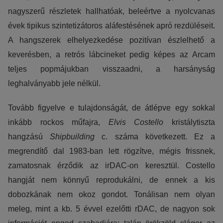
nagyszerű részletek hallhatóak, beleértve a nyolcvanas
évek tipikus szintetizátoros aláfestésének apró rezdüléseit.
A hangszerek elhelyezkedése pozitívan észlelhető a
keverésben, a retrós lábcineket pedig képes az Arcam
teljes popmájukban visszaadni, a harsányság
leghalványabb jele nélkül.
Tovább figyelve e tulajdonságát, de átlépve egy sokkal
inkább rockos műfajra,
Elvis Costello
kristálytiszta
hangzású
Shipbuilding
c. száma következett. Ez a
megrendítő dal 1983-ban lett rögzítve, mégis frissnek,
zamatosnak érződik az irDAC-on keresztül. Costello
hangját nem könnyű reprodukálni, de ennek a kis
dobozkának nem okoz gondot. Tonálisan nem olyan
meleg, mint a kb. 5 évvel ezelőtti rDAC, de nagyon sok