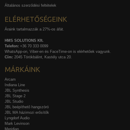
Általános szerződési feltételek
ELÉRHETŐSÉGEINK
Áraink tartalmazzák a 27%-os áfát.
HMS SOLUTIONS Kft.
Telefon:
+36 70 333 0099
WhatsApp-on, Viber-en és FaceTime-on is elérhetőek vagyunk.
Cím:
2045 Törökbálint, Kastély utca 20.
MÁRKÁINK
Arcam
Indiana Line
JBL Synthesis
JBL Stage 2
JBL Studio
JBL beépíthető hangszóró
JBL MA házimozi erősítők
Lyngdorf Audio
Mark Levinson
Meridian