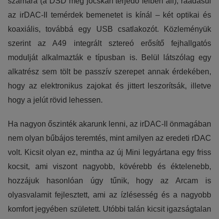
számára (a DSD még jócskán terjedő félben áll), ráadásul
az irDAC-II temérdek bemenetet is kínál – két optikai és
koaxiális, továbbá egy USB csatlakozót. Közleményük
szerint az A49 integrált sztereó erősítő fejhallgatós
modulját alkalmazták e típusban is. Belül látszólag egy
alkatrész sem tölt be passzív szerepet annak érdekében,
hogy az elektronikus zajokat és jittert leszorítsák, illetve
hogy a jelút rövid lehessen.
Ha nagyon őszinték akarunk lenni, az irDAC-II önmagában
nem olyan bűbájos teremtés, mint amilyen az eredeti rDAC
volt. Kicsit olyan ez, mintha az új Mini legyártana egy friss
kocsit, ami viszont nagyobb, kövérebb és éktelenebb,
hozzájuk hasonlóan úgy tűnik, hogy az Arcam is
olyasvalamit fejlesztett, ami az ízlésesség és a nagyobb
komfort jegyében született. Utóbbi talán kicsit igazságtalan