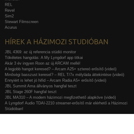
REL
Revel
Sim2
Stewart Filmscreen
Acurus
HÍREK A HÁZIMOZI STUDIÓBAN
JBL 4369: az új referencia stúdió monitor
Tökéletes hangolás: A My Lyngdorf app titkai
Akár 3 év ingyen Roon az új ARCAM mellé!
A legjobb hangot keresed? – Arcam A25+ sztereó erősítő (videó)
Minőségi basszust keresel? – REL T/7x mélyláda áttekintése (videó)
Ennyiért is lehet jó hifid – Arcam Radia A5+ erősítő (videó)
JBL Summit Ama állványos hangfal teszt
JBL Stage 260F hangfal teszt
JBL MA310 – A modern házimozi megfizethető alapköve (videó)
A Lyngdorf Audio TDAI-2210 streamer-erősítő már elérhető a Házimozi
Stúdióban!