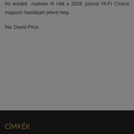
Az eredeti nyelven írt cikk a 2016. júniusi Hi-Fi Choice
magazin hasábjain jelent meg.
Írta: David Price
Az irDAC-II DA konverter kipróbálható
nálunk!
Látogassa meg bemutatótermünket, és fedezze fel az Ön
által kiszemelt eszköz valódi tudását!
CÍMKÉK