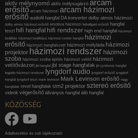
arcam
aktív mélynyomó
aktív mélysugárzó
erősítő
arcam házimozi
arcam házimozi
erősítő
audiofil hangfal
DA konverter
dolby atmos házimozi
hangfal
emotiva házimozi
dolby atmos házimozi erősítő
fejhallgató erősítő
hifi rendszer
hifi hangfal
teszt
high end hangfal
házimozi
házimozi
beállítás
házimozi beállítása
házimozi center hangfal
erősítő
házimozi
házimozi mélyláda
házimozi hangfalszett
házimozi rendszer
házimozi
projektor
szoba
házimozi
házimozi szoba építés
házimozi vetítő
vetítővászon
jbl stage hangfalak
jbl hangfal
jbl synthesis hangfal
lyngdorf audio
legjobb házimozi rendszer
lyngdorf erősítő
lyngdorf
Mark Levinson erősítő
hangfal
lyngdorf teszt
mark levinson
nagy
sztereó erősítő
sim2 projektor
revel hangfalak
hangfalak
végerősítő
videók
állványos hangfal
álló hangfal
KÖZÖSSÉG
Adatkezelési és süti tájékoztató