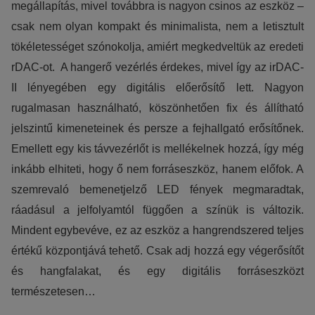
megállapítás, mivel továbbra is nagyon csinos az eszköz –
csak nem olyan kompakt és minimalista, nem a letisztult
tökéletességet szónokolja, amiért megkedveltük az eredeti
rDAC-ot. A hangerő vezérlés érdekes, mivel így az irDAC-
II lényegében egy digitális előerősítő lett. Nagyon
rugalmasan használható, köszönhetően fix és állítható
jelszintű kimeneteinek és persze a fejhallgató erősítőnek.
Emellett egy kis távvezérlőt is mellékelnek hozzá, így még
inkább elhiteti, hogy ő nem forráseszköz, hanem előfok. A
szemrevaló bemenetjelző LED fények megmaradtak,
ráadásul a jelfolyamtól függően a színük is változik.
Mindent egybevéve, ez az eszköz a hangrendszered teljes
értékű központjává tehető. Csak adj hozzá egy végerősítőt
és hangfalakat, és egy digitális forráseszközt
természetesen…