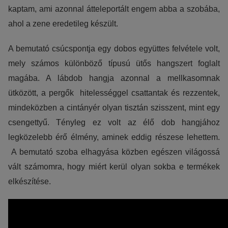
kaptam, ami azonnal átteleportált engem abba a szobába,
ahol a zene eredetileg készült.
A bemutató csúcspontja egy dobos együttes felvétele volt,
mely számos különböző típusú ütős hangszert foglalt
magába. A lábdob hangja azonnal a mellkasomnak
ütközött, a pergők hitelességgel csattantak és rezzentek,
mindeközben a cintányér olyan tisztán szisszent, mint egy
csengettyű. Tényleg ez volt az élő dob hangjához
legközelebb érő élmény, aminek eddig részese lehettem.
A bemutató szoba elhagyása közben egészen világossá
vált számomra, hogy miért kerül olyan sokba e termékek
elkészítése.