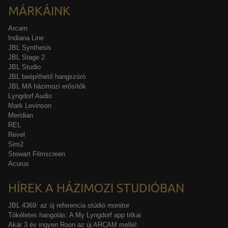
MÁRKÁINK
Arcam
Indiana Line
JBL Synthesis
JBL Stage 2
JBL Studio
JBL beépíthető hangszóró
JBL MA házimozi erősítők
Lyngdorf Audio
Mark Levinson
Meridian
REL
Revel
Sim2
Stewart Filmscreen
Acurus
HÍREK A HÁZIMOZI STUDIÓBAN
JBL 4369: az új referencia stúdió monitor
Tökéletes hangolás: A My Lyngdorf app titkai
Akár 3 év ingyen Roon az új ARCAM mellé!