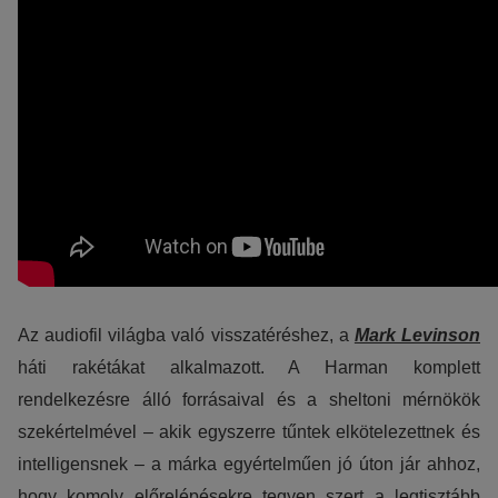
Az audiofil világba való visszatéréshez, a
Mark Levinson
háti rakétákat alkalmazott. A Harman komplett
rendelkezésre álló forrásaival és a sheltoni mérnökök
szekértelmével – akik egyszerre tűntek elkötelezettnek és
intelligensnek – a márka egyértelműen jó úton jár ahhoz,
hogy komoly előrelépésekre tegyen szert a legtisztább