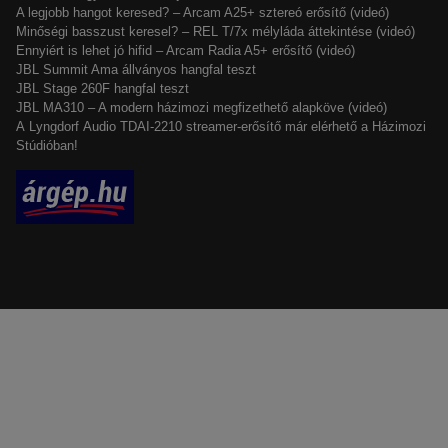
A legjobb hangot keresed? – Arcam A25+ sztereó erősítő (videó)
Minőségi basszust keresel? – REL T/7x mélyláda áttekintése (videó)
Ennyiért is lehet jó hifid – Arcam Radia A5+ erősítő (videó)
JBL Summit Ama állványos hangfal teszt
JBL Stage 260F hangfal teszt
JBL MA310 – A modern házimozi megfizethető alapköve (videó)
A Lyngdorf Audio TDAI-2210 streamer-erősítő már elérhető a Házimozi
Stúdióban!