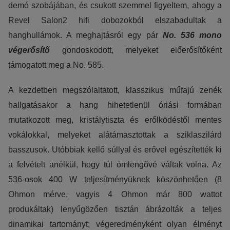
demó szobájában, és csukott szemmel figyeltem, ahogy a
Revel Salon2 hifi dobozokból elszabadultak a
hanghullámok. A meghajtásról egy pár
No. 536 mono
végerősítő
gondoskodott, melyeket előerősítőként
támogatott meg a No. 585.
A kezdetben megszólaltatott, klasszikus műfajú zenék
hallgatásakor a hang hihetetlenül óriási formában
mutatkozott meg, kristálytiszta és erőlködéstől mentes
vokálokkal, melyeket alátámasztottak a sziklaszilárd
basszusok. Utóbbiak kellő súllyal és erővel egészítették ki
a felvételt anélkül, hogy túl ömlengővé váltak volna. Az
536-osok 400 W teljesítményüknek köszönhetően (8
Ohmon mérve, vagyis 4 Ohmon már 800 wattot
produkáltak) lenyűgözően tisztán ábrázolták a teljes
dinamikai tartományt; végeredményként olyan élményt