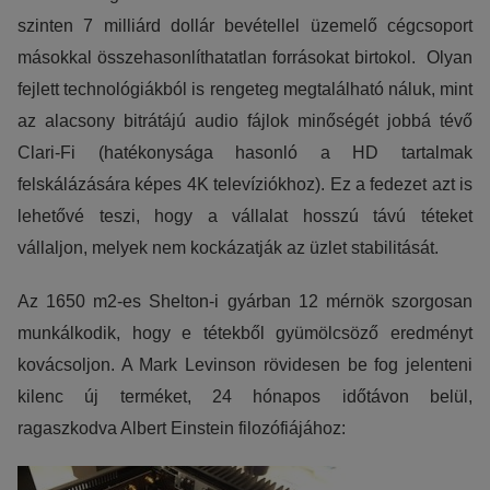
szinten 7 milliárd dollár bevétellel üzemelő cégcsoport
másokkal összehasonlíthatatlan forrásokat birtokol. Olyan
fejlett technológiákból is rengeteg megtalálható náluk, mint
az alacsony bitrátájú audio fájlok minőségét jobbá tévő
Clari-Fi (hatékonysága hasonló a HD tartalmak
felskálázására képes 4K televíziókhoz). Ez a fedezet azt is
lehetővé teszi, hogy a vállalat hosszú távú téteket
vállaljon, melyek nem kockázatják az üzlet stabilitását.
Az 1650 m2-es Shelton-i gyárban 12 mérnök szorgosan
munkálkodik, hogy e tétekből gyümölcsöző eredményt
kovácsoljon. A Mark Levinson rövidesen be fog jelenteni
kilenc új terméket, 24 hónapos időtávon belül,
ragaszkodva Albert Einstein filozófiájához: