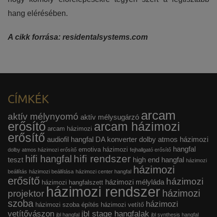
hang elérésében.
A cikk forrása: residentalsystems.com
CÍMKÉK
arcam
aktív mélynyomó
aktív mélysugárzó
erősítő
arcam házimozi
arcam házimozi
erősítő
audiofil hangfal
DA konverter
dolby atmos házimozi
hangfal
emotiva házimozi
dolby atmos házimozi erősítő
fejhallgató erősítő
hifi rendszer
hifi hangfal
teszt
high end hangfal
házimozi
házimozi
beállítás
házimozi beállítása
házimozi center hangfal
erősítő
házimozi
házimozi mélyláda
házimozi hangfalszett
házimozi rendszer
házimozi
projektor
szoba
házimozi
házimozi szoba építés
házimozi vetítő
vetítővászon
jbl stage hangfalak
jbl hangfal
jbl synthesis hangfal