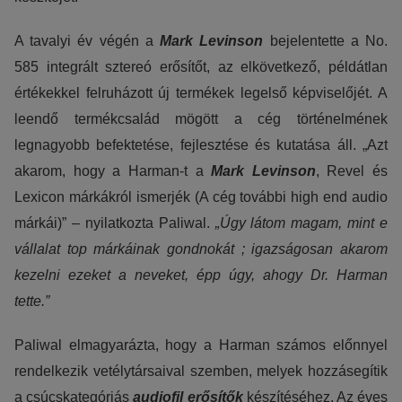
A tavalyi év végén a
Mark Levinson
bejelentette a No.
585 integrált sztereó erősítőt, az elkövetkező, példátlan
értékekkel felruházott új termékek legelső képviselőjét. A
leendő termékcsalád mögött a cég történelmének
legnagyobb befektetése, fejlesztése és kutatása áll. „Azt
akarom, hogy a Harman-t a
Mark Levinson
, Revel és
Lexicon márkákról ismerjék (A cég további high end audio
márkái)” – nyilatkozta Paliwal.
„Úgy látom magam, mint e
vállalat top márkáinak gondnokát ; igazságosan akarom
kezelni ezeket a neveket, épp úgy, ahogy Dr. Harman
tette.”
Paliwal elmagyarázta, hogy a Harman számos előnnyel
rendelkezik vetélytársaival szemben, melyek hozzásegítik
a csúcskategóriás
audiofil erősítők
készítéséhez. Az éves