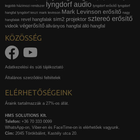
lyngdorf audio
legjobb házimozi rendszer
lyngdorf erősítő
lyngdorf
Mark Levinson erősítő
hangfal
lyngdorf teszt
mark levinson
nagy
sztereó erősítő
sim2 projektor
revel hangfalak
hangfalak
végerősítő
videók
állványos hangfal
álló hangfal
KÖZÖSSÉG
Adatkezelési és süti tájékoztató
Általános szerződési feltételek
ELÉRHETŐSÉGEINK
Áraink tartalmazzák a 27%-os áfát.
HMS SOLUTIONS Kft.
Telefon:
+36 70 333 0099
WhatsApp-on, Viber-en és FaceTime-on is elérhetőek vagyunk.
Cím:
2045 Törökbálint, Kastély utca 20.