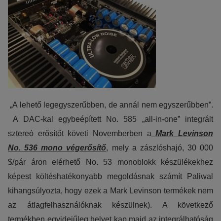
„A lehető legegyszerűbben, de annál nem egyszerűbben”.
A DAC-kal egybeépített No. 585 „all-in-one” integrált
sztereó erősítőt követi Novemberben a
Mark Levinson
No. 536 mono végerősítő
, mely a zászlóshajó, 30 000
$/pár áron elérhető No. 53 monoblokk készülékekhez
képest költéshatékonyabb megoldásnak számít Paliwal
kihangsúlyozta, hogy ezek a Mark Levinson termékek nem
az átlagfelhasználóknak készülnek). A következő
termékben egyidejűleg helyet kap majd az integrálhatóság